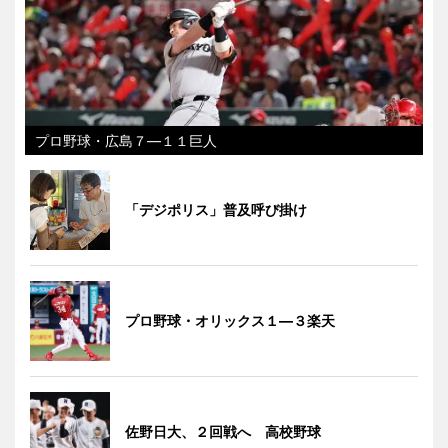
プロ野球・広島７―１１巨人
「デジポリス」普及呼び掛け
プロ野球・オリックス１―３楽天
佐野日大、２回戦へ 高校野球