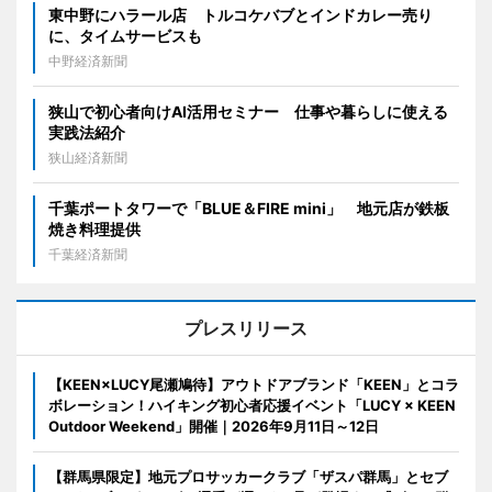
東中野にハラール店 トルコケバブとインドカレー売り
に、タイムサービスも
中野経済新聞
狭山で初心者向けAI活用セミナー 仕事や暮らしに使える
実践法紹介
狭山経済新聞
千葉ポートタワーで「BLUE＆FIRE mini」 地元店が鉄板
焼き料理提供
千葉経済新聞
プレスリリース
【KEEN×LUCY尾瀬鳩待】アウトドアブランド「KEEN」とコラ
ボレーション！ハイキング初心者応援イベント「LUCY × KEEN
Outdoor Weekend」開催｜2026年9月11日～12日
【群馬県限定】地元プロサッカークラブ「ザスパ群馬」とセブ