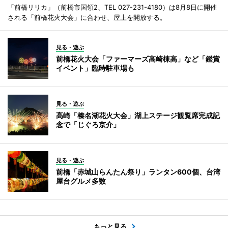
「前橋リリカ」（前橋市国領2、TEL 027-231-4180）は8月8日に開催
される「前橋花火大会」に合わせ、屋上を開放する。
見る・遊ぶ
前橋花火大会「ファーマーズ高崎棟高」など「鑑賞
イベント」臨時駐車場も
見る・遊ぶ
高崎「榛名湖花火大会」湖上ステージ観覧席完成記
念で「じぐろ京介」
見る・遊ぶ
前橋「赤城山らんたん祭り」ランタン600個、台湾
屋台グルメ多数
もっと見る