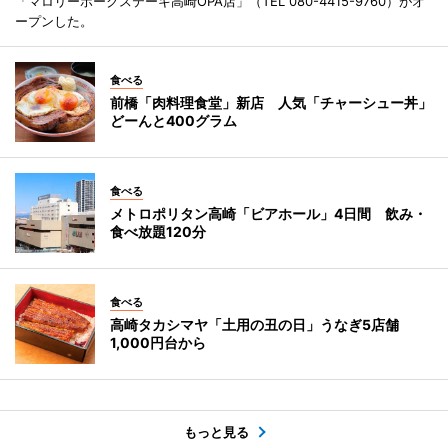
「マロリーポークステーキ高崎OPA店」（TEL 080-4415-9760）がオ
ープンした。
食べる
前橋「肉料理食堂」新店 人気「チャーシュー丼」
どーんと400グラム
食べる
メトロポリタン高崎「ビアホール」4日間 飲み・
食べ放題120分
食べる
高崎タカシマヤ「土用の丑の日」うなぎ5店舗
1,000円台から
もっと見る