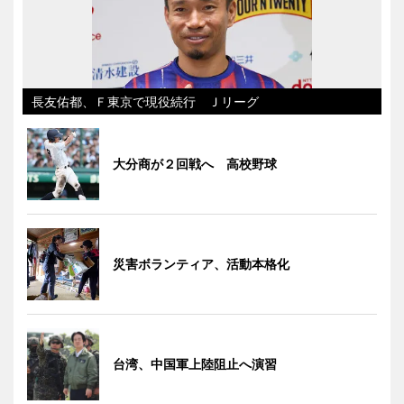
長友佑都、Ｆ東京で現役続行 Ｊリーグ
大分商が２回戦へ 高校野球
災害ボランティア、活動本格化
台湾、中国軍上陸阻止へ演習