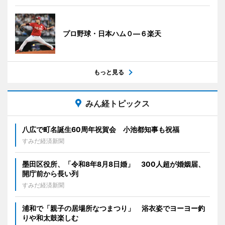
プロ野球・日本ハム０―６楽天
もっと見る
みん経トピックス
八広で町名誕生60周年祝賀会 小池都知事も祝福
すみだ経済新聞
墨田区役所、「令和8年8月8日婚」 300人超が婚姻届、
開庁前から長い列
すみだ経済新聞
浦和で「親子の居場所なつまつり」 浴衣姿でヨーヨー釣
りや和太鼓楽しむ