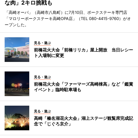
な肉」2キロ挑戦も
「高崎オーパ」（高崎市八島町）に7月10日、ポークステーキ専門店
「マロリーポークステーキ高崎OPA店」（TEL 080-4415-9760）がオ
ープンした。
見る・遊ぶ
前橋花火大会「前橋リリカ」屋上開放 当日レシー
ト入場制に変更
見る・遊ぶ
前橋花火大会「ファーマーズ高崎棟高」など「鑑賞
イベント」臨時駐車場も
見る・遊ぶ
高崎「榛名湖花火大会」湖上ステージ観覧席完成記
念で「じぐろ京介」