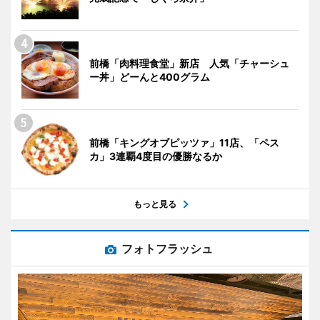
前橋「肉料理食堂」新店 人気「チャーシュ
ー丼」どーんと400グラム
前橋「キングオブピッツァ」11店、「ペス
カ」3連覇4度目の優勝なるか
もっと見る
フォトフラッシュ