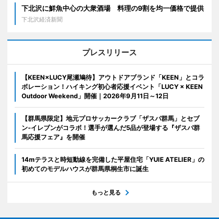
下北沢に鮮魚中心の大衆酒場 料理の9割を均一価格で提供
下北沢経済新聞
プレスリリース
【KEEN×LUCY尾瀬鳩待】アウトドアブランド「KEEN」とコラ
ボレーション！ハイキング初心者応援イベント「LUCY × KEEN
Outdoor Weekend」開催｜2026年9月11日～12日
【群馬県限定】地元プロサッカークラブ「ザスパ群馬」とセブ
ン‐イレブンがコラボ！選手が選んだ5品が登場する『ザスパ群
馬応援フェア』を開催
14mテラスと時短動線を完備した平屋住宅「YUIE ATELIER」の
初めてのモデルハウスが群馬県桐生市に誕生
もっと見る