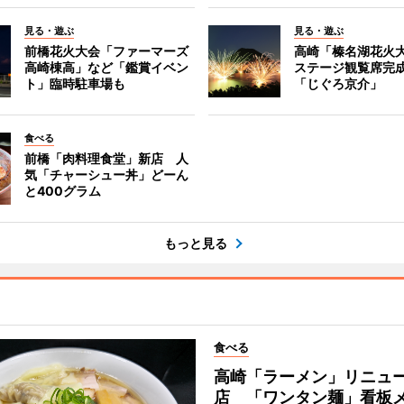
見る・遊ぶ
見る・遊ぶ
前橋花火大会「ファーマーズ
高崎「榛名湖花火
高崎棟高」など「鑑賞イベン
ステージ観覧席完
ト」臨時駐車場も
「じぐろ京介」
食べる
前橋「肉料理食堂」新店 人
気「チャーシュー丼」どーん
と400グラム
もっと見る
食べる
高崎「ラーメン」リニュ
店 「ワンタン麺」看板