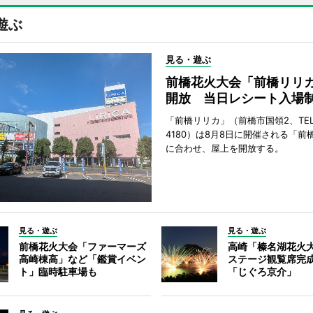
遊ぶ
見る・遊ぶ
前橋花火大会「前橋リリ
開放 当日レシート入場
「前橋リリカ」（前橋市国領2、TEL 0
4180）は8月8日に開催される「前
に合わせ、屋上を開放する。
見る・遊ぶ
見る・遊ぶ
前橋花火大会「ファーマーズ
高崎「榛名湖花火
高崎棟高」など「鑑賞イベン
ステージ観覧席完
ト」臨時駐車場も
「じぐろ京介」