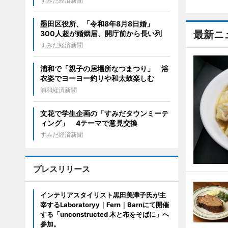
すみだ経済新聞
墨田区役所、「令和8年8月8日婚」
最新ニ
300人超が婚姻届、開庁前から長い列
すみだ経済新聞
浦和で「親子の居場所なつまつり」 浴
衣姿でヨーヨー釣りや和太鼓楽しむ
浦和経済新聞
文花で学生企画の「すみだタウンミーテ
ィング」 4テーマで意見交換
すみだ経済新聞
プレスリリース
インテリアスタイリスト黒田美津子氏が主
宰するLaboratoryy｜Fern｜Barnにて開催
する「unconstructed 木と布をそばに」へ
参加。