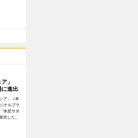
ウェア」
場に進出
シア」（本
リジナルブラ
の「休息サポ
発売した。