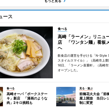
もっと見る
ュース
食べる
高崎「ラーメン」リニュ
店 「ワンタン麺」看板
へ
飲食店の運営を手がける「N-Style S
スタイルスマイル）」（高崎市上豊
16日、「ラーメン喜重軒」（高崎
オープンした。
食べる
見る・遊ぶ
高崎オーパ「ポークステー
前橋花火大会「前
キ」新店 「漫画のような
屋上開放 当日レ
肉」2キロ挑戦も
制に変更