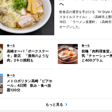
へ
飲食店の運営を手がける「N-Style S
スタイルスマイル）」（高崎市上豊
16日、「ラーメン喜重軒」（高崎
オープンした。
食べる
食べる
高崎オーパ「ポークステー
前橋「肉料理食堂
キ」新店 「漫画のような
気「チャーシュー
肉」2キロ挑戦も
と400グラム
食べる
メトロポリタン高崎「ビアホ
ール」4日間 飲み・食べ放
題120分
もっと見る