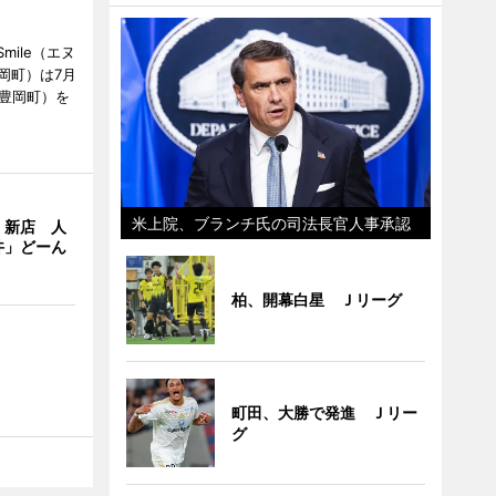
mile（エヌ
岡町）は7月
市豊岡町）を
米上院、ブランチ氏の司法長官人事承認
」新店 人
丼」どーん
柏、開幕白星 Ｊリーグ
町田、大勝で発進 Ｊリー
グ