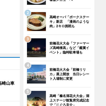
高崎オーパ「ポークステー
キ」新店 「漫画のような
肉」2キロ挑戦も
前橋花火大会「ファーマー
ズ高崎棟高」など「鑑賞イ
ベント」臨時駐車場も
前橋花火大会「前橋リリ
カ」屋上開放 当日レシー
ト入場制に変更
高崎山車
高崎「榛名湖花火大会」湖
上ステージ観覧席完成記念
で「じぐろ京介」