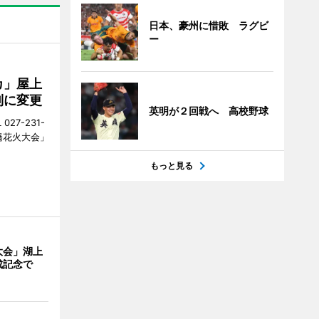
日本、豪州に惜敗 ラグビ
ー
カ」屋上
制に変更
英明が２回戦へ 高校野球
27-231-
橋花火大会」
もっと見る
大会」湖上
成記念で