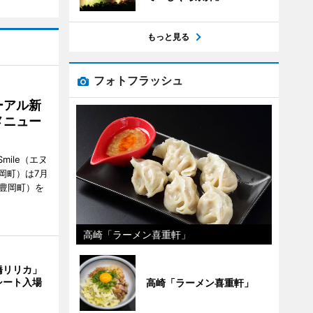
もっと見る
フォトフラッシュ
ーアル新
メニュー
mile（エヌ
岡町）は7月
市豊岡町）を
高崎「ラーメン喜重軒」
橋リリカ」
シート入場
高崎「ラーメン喜重軒」