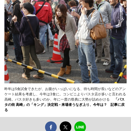
昨年は5食試食できたが、お腹がいっぱいになる、待ち時間が長いなどのアン
ケート結果を考慮し、今年は3食に。コンビニよりパスタ店が多いと言われる
高崎。パスタ好きも多いのか、年に一度の祭典に大勢が詰めかける
「パス
タの街 高崎」の「キング」決定戦－来場者うなぎ上り、今年は？ 記事に戻
る