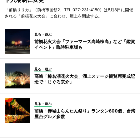
「前橋リリカ」（前橋市国領2、TEL 027-231-4180）は8月8日に開催
される「前橋花火大会」に合わせ、屋上を開放する。
見る・遊ぶ
前橋花火大会「ファーマーズ高崎棟高」など「鑑賞
イベント」臨時駐車場も
見る・遊ぶ
高崎「榛名湖花火大会」湖上ステージ観覧席完成記
念で「じぐろ京介」
見る・遊ぶ
前橋「赤城山らんたん祭り」ランタン600個、台湾
屋台グルメ多数