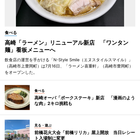
食べる
高崎「ラーメン」リニューアル新店 「ワンタン
麺」看板メニューへ
飲食店の運営を手がける「N-Style Smile（エヌスタイルスマイル）」
（高崎市上豊岡町）は7月16日、「ラーメン喜重軒」（高崎市豊岡町）
をオープンした。
食べる
高崎オーパ「ポークステーキ」新店 「漫画のよう
な肉」2キロ挑戦も
見る・遊ぶ
前橋花火大会「前橋リリカ」屋上開放 当日レシー
ト入場制に変更