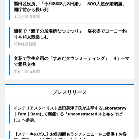
墨田区役所、「令和8年8月8日婚」 300人超が婚姻届、
開庁前から長い列
すみだ経済新聞
浦和で「親子の居場所なつまつり」 浴衣姿でヨーヨー釣
りや和太鼓楽しむ
浦和経済新聞
文花で学生企画の「すみだタウンミーティング」 4テーマ
で意見交換
すみだ経済新聞
プレスリリース
インテリアスタイリスト黒田美津子氏が主宰するLaboratoryy
｜Fern｜Barnにて開催する「unconstructed 木と布をそば
に」へ参加。
【ステーキのどん】お盆期間もランチメニューをご提供！お客