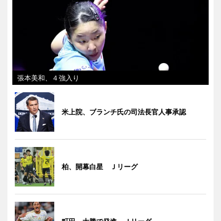
張本美和、４強入り
米上院、ブランチ氏の司法長官人事承認
柏、開幕白星 Ｊリーグ