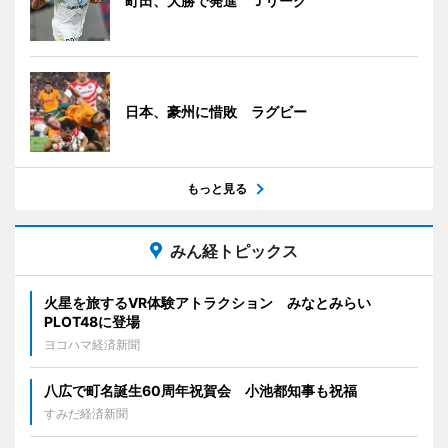
町田、大勝で発進 Ｊリーグ
日本、豪州に惜敗 ラグビー
もっと見る
みん経トピックス
火星を旅するVR体験アトラクション みなとみらい
PLOT48に登場
ヨコハマ経済新聞
八広で町名誕生60周年祝賀会 小池都知事も祝福
すみだ経済新聞