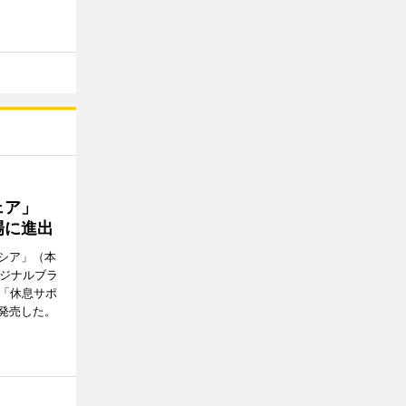
ウェア」
場に進出
シア」（本
リジナルブラ
の「休息サポ
発売した。