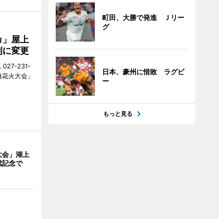
町田、大勝で発進 Ｊリー
グ
カ」屋上
制に変更
27-231-
日本、豪州に惜敗 ラグビ
橋花火大会」
ー
もっと見る
大会」湖上
成記念で