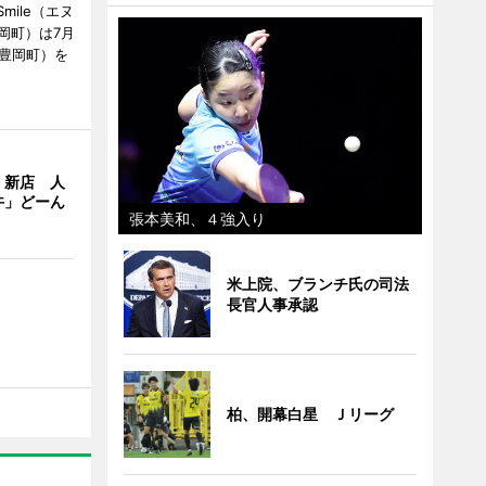
mile（エヌ
岡町）は7月
市豊岡町）を
」新店 人
丼」どーん
張本美和、４強入り
米上院、ブランチ氏の司法
長官人事承認
柏、開幕白星 Ｊリーグ