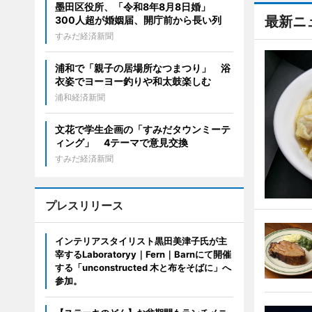
墨田区役所、「令和8年8月8日婚」
最新ニ
300人超が婚姻届、開庁前から長い列
すみだ経済新聞
浦和で「親子の居場所なつまつり」 浴
衣姿でヨーヨー釣りや和太鼓楽しむ
浦和経済新聞
文花で学生企画の「すみだタウンミーテ
ィング」 4テーマで意見交換
すみだ経済新聞
プレスリリース
インテリアスタイリスト黒田美津子氏が主
宰するLaboratoryy｜Fern｜Barnにて開催
する「unconstructed 木と布をそばに」へ
参加。