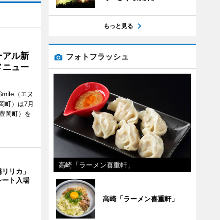
もっと見る
ーアル新
フォトフラッシュ
メニュー
mile（エヌ
岡町）は7月
市豊岡町）を
高崎「ラーメン喜重軒」
橋リリカ」
シート入場
高崎「ラーメン喜重軒」