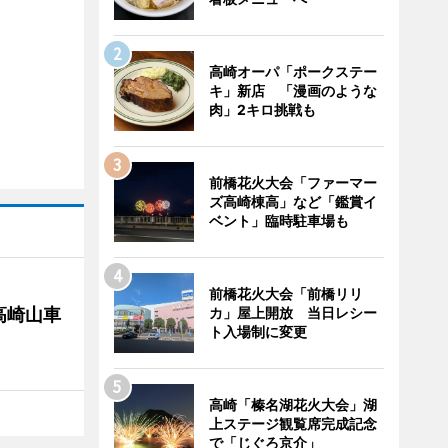
高崎オーパ「ポークステー
キ」新店 「漫画のような
肉」2キロ挑戦も
前橋花火大会「ファーマー
ズ高崎棟高」など「鑑賞イ
ベント」臨時駐車場も
前橋花火大会「前橋リリ
高崎山車
カ」屋上開放 当日レシー
ト入場制に変更
高崎「榛名湖花火大会」湖
上ステージ観覧席完成記念
で「じぐろ京介」