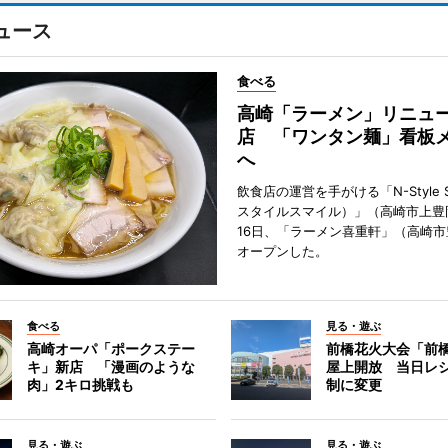
ュース
食べる
高崎「ラーメン」リニュ
店 「ワンタン麺」看板
へ
飲食店の運営を手がける「N-Style S
スタイルスマイル）」（高崎市上豊
16日、「ラーメン喜重軒」（高崎
オープンした。
食べる
見る・遊ぶ
高崎オーパ「ポークステー
前橋花火大会「前
キ」新店 「漫画のような
屋上開放 当日レ
肉」2キロ挑戦も
制に変更
見る・遊ぶ
見る・遊ぶ