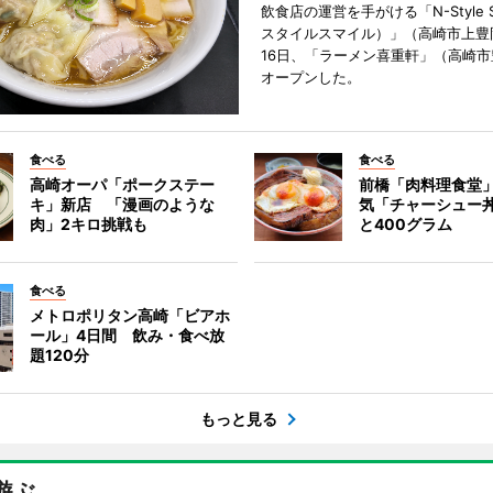
飲食店の運営を手がける「N-Style S
スタイルスマイル）」（高崎市上豊
16日、「ラーメン喜重軒」（高崎
オープンした。
食べる
食べる
高崎オーパ「ポークステー
前橋「肉料理食堂
キ」新店 「漫画のような
気「チャーシュー
肉」2キロ挑戦も
と400グラム
食べる
メトロポリタン高崎「ビアホ
ール」4日間 飲み・食べ放
題120分
もっと見る
遊ぶ