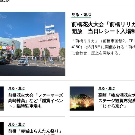
見る・遊ぶ
前橋花火大会「前橋リリ
開放 当日レシート入場
「前橋リリカ」（前橋市国領2、TEL 0
4180）は8月8日に開催される「前
に合わせ、屋上を開放する。
見る・遊ぶ
見る・遊ぶ
前橋花火大会「ファーマーズ
高崎「榛名湖花火
高崎棟高」など「鑑賞イベン
ステージ観覧席完
ト」臨時駐車場も
「じぐろ京介」
見る・遊ぶ
前橋「赤城山らんたん祭り」