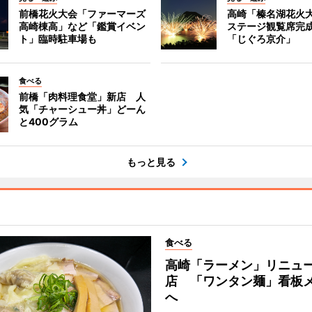
前橋花火大会「ファーマーズ
高崎「榛名湖花火
高崎棟高」など「鑑賞イベン
ステージ観覧席完
ト」臨時駐車場も
「じぐろ京介」
食べる
前橋「肉料理食堂」新店 人
気「チャーシュー丼」どーん
と400グラム
もっと見る
食べる
高崎「ラーメン」リニュ
店 「ワンタン麺」看板
へ