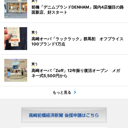
買う
前橋「デニムブランドDENHAM」国内4店舗目の路
面新店、好スタート
買う
高崎オーパ「ラックラック」群馬初 オフプライス
100ブランド1万点
買う
高崎オーパ「Zoff」12年振り復活オープン メガ
ネ一式5,500円から
もっと見る