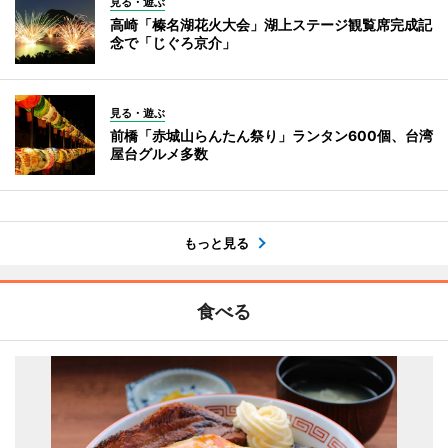
見る・遊ぶ
高崎「榛名湖花火大会」湖上ステージ観覧席完成記
念で「じぐろ京介」
見る・遊ぶ
前橋「赤城山らんたん祭り」ランタン600個、台湾
屋台グルメ多数
もっと見る
食べる