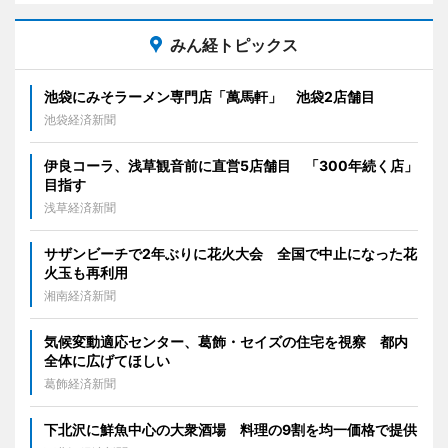
みん経トピックス
池袋にみそラーメン専門店「萬馬軒」 池袋2店舗目
池袋経済新聞
伊良コーラ、浅草観音前に直営5店舗目 「300年続く店」
目指す
浅草経済新聞
サザンビーチで2年ぶりに花火大会 全国で中止になった花
火玉も再利用
湘南経済新聞
気候変動適応センター、葛飾・セイズの住宅を視察 都内
全体に広げてほしい
葛飾経済新聞
下北沢に鮮魚中心の大衆酒場 料理の9割を均一価格で提供