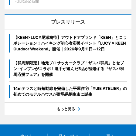
下北沢経済新聞
プレスリリース
【KEEN×LUCY尾瀬鳩待】アウトドアブランド「KEEN」とコラ
ボレーション！ハイキング初心者応援イベント「LUCY × KEEN
Outdoor Weekend」開催｜2026年9月11日～12日
【群馬県限定】地元プロサッカークラブ「ザスパ群馬」とセブ
ン‐イレブンがコラボ！選手が選んだ5品が登場する『ザスパ群
馬応援フェア』を開催
14mテラスと時短動線を完備した平屋住宅「YUIE ATELIER」の
初めてのモデルハウスが群馬県桐生市に誕生
もっと見る