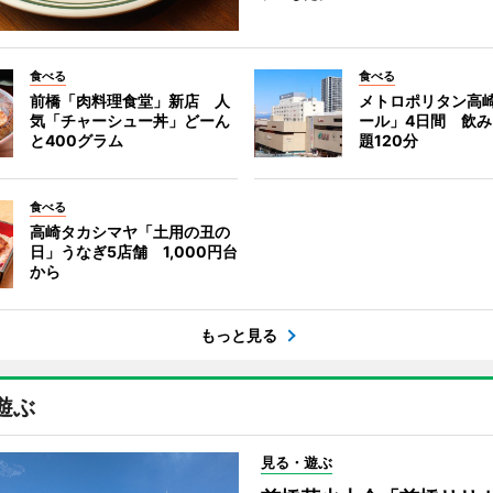
食べる
食べる
前橋「肉料理食堂」新店 人
メトロポリタン高
気「チャーシュー丼」どーん
ール」4日間 飲
と400グラム
題120分
食べる
高崎タカシマヤ「土用の丑の
日」うなぎ5店舗 1,000円台
から
もっと見る
遊ぶ
見る・遊ぶ