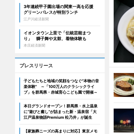
3年連続甲子園出場の関東一高を応援
グリーンパレスが特別ランチ
江戸川経済新聞
イオンタウン上里で「伝統芸能まつ
り」 獅子舞や太鼓、着物体験も
本庄経済新聞
プレスリリース
子どもたちと地域の笑顔をつなぐ"本物の音
楽体験" ～「100万人のクラシックライ
ブ」を群馬県・赤城育心こども園で開催～
本日グランドオープン！群馬県・水上温泉
に“遊びと癒し”が詰まった新・温泉宿「大
江戸温泉物語Premium 松乃井」が誕生
【家族葬ニーズの高まりに対応】東京メモ