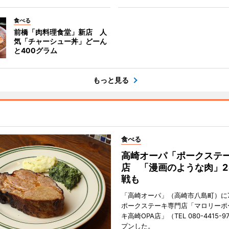
食べる
前橋「肉料理食堂」新店 人
気「チャーシュー丼」どーん
と400グラム
もっと見る
食べる
高崎オーパ「ポークステ
店 「漫画のような肉」2
戦も
「高崎オーパ」（高崎市八島町）に7
ポークステーキ専門店「マロリーポ
キ高崎OPA店」（TEL 080-4415-
プンした。