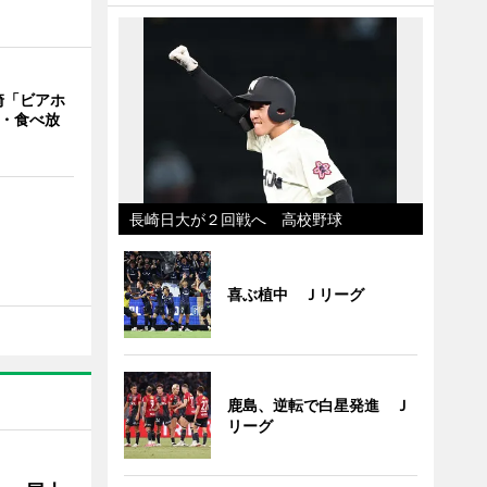
崎「ビアホ
み・食べ放
長崎日大が２回戦へ 高校野球
喜ぶ植中 Ｊリーグ
鹿島、逆転で白星発進 Ｊ
リーグ