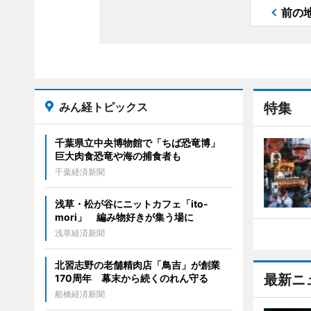
前の
みん経トピックス
特集
千葉県立中央博物館で「ちば恐竜博」
巨大肉食恐竜や海の捕食者も
千葉経済新聞
浅草・松が谷にニットカフェ「ito-
mori」 編み物好きが集う場に
浅草経済新聞
北習志野の老舗精肉店「鳥吉」が創業
最新ニ
170周年 幕末から続くのれん守る
船橋経済新聞