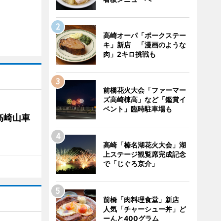
高崎オーパ「ポークステー
キ」新店 「漫画のような
肉」2キロ挑戦も
前橋花火大会「ファーマー
ズ高崎棟高」など「鑑賞イ
ベント」臨時駐車場も
高崎山車
高崎「榛名湖花火大会」湖
上ステージ観覧席完成記念
で「じぐろ京介」
前橋「肉料理食堂」新店
人気「チャーシュー丼」ど
ーんと400グラム