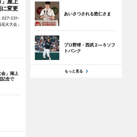
カ」屋上
制に変更
あいさつされる悠仁さま
27-231-
橋花火大会」
プロ野球・西武２―５ソフ
トバンク
もっと見る
大会」湖上
成記念で