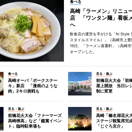
食べる
高崎「ラーメン」リニュ
店 「ワンタン麺」看板
へ
飲食店の運営を手がける「N-Style S
スタイルスマイル）」（高崎市上豊
16日、「ラーメン喜重軒」（高崎
オープンした。
食べる
見る・遊ぶ
高崎オーパ「ポークステー
前橋花火大会「前
キ」新店 「漫画のような
屋上開放 当日レ
肉」2キロ挑戦も
制に変更
見る・遊ぶ
見る・遊ぶ
前橋花火大会「ファーマーズ
高崎「榛名湖花火
高崎棟高」など「鑑賞イベン
ステージ観覧席完
ト」臨時駐車場も
「じぐろ京介」