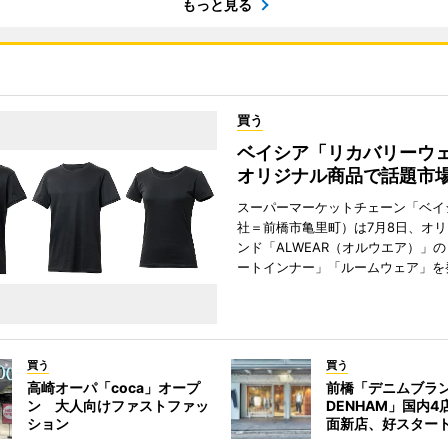
もっと見る
買う
ベイシア「リカバリー
オリジナル商品で話題市
スーパーマーケットチェーン「ベイ
社＝前橋市亀里町）は7月8日、オ
ンド「ALWEAR（オルウエア）」
ートインナー」「ルームウェア」を
買う
買う
高崎オーパ「coca」オープ
前橋「デニムブラ
ン 大人向けファストファッ
DENHAM」国内
ション
面新店、好スター