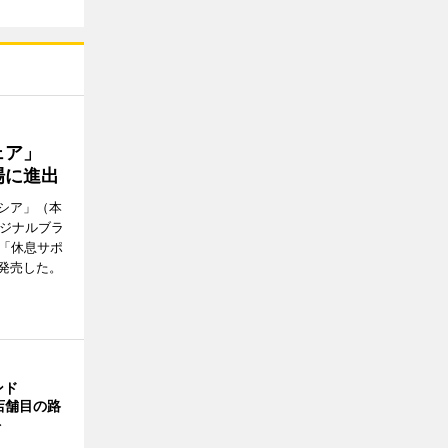
ウェア」
場に進出
シア」（本
リジナルブラ
の「休息サポ
発売した。
ンド
4店舗目の路
ト