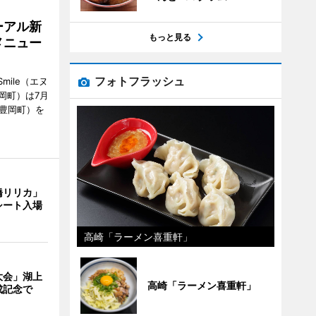
ーアル新
もっと見る
メニュー
フォトフラッシュ
mile（エヌ
岡町）は7月
市豊岡町）を
橋リリカ」
シート入場
高崎「ラーメン喜重軒」
大会」湖上
高崎「ラーメン喜重軒」
成記念で