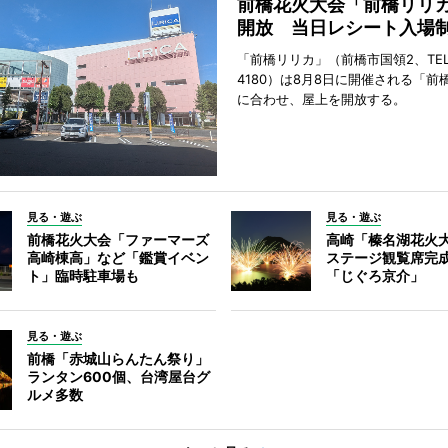
前橋花火大会「前橋リリ
開放 当日レシート入場
「前橋リリカ」（前橋市国領2、TEL 0
4180）は8月8日に開催される「前
に合わせ、屋上を開放する。
見る・遊ぶ
見る・遊ぶ
前橋花火大会「ファーマーズ
高崎「榛名湖花火
高崎棟高」など「鑑賞イベン
ステージ観覧席完
ト」臨時駐車場も
「じぐろ京介」
見る・遊ぶ
前橋「赤城山らんたん祭り」
ランタン600個、台湾屋台グ
ルメ多数