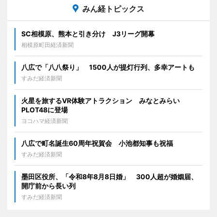
みん経トピックス
SC相模原、熊本と引き分け J3リーグ開幕
相模原町田経済新聞
八広で「八八祭り」 1500人が提灯行列、多幸アートも
すみだ経済新聞
火星を旅するVR体験アトラクション みなとみらい
PLOT48に登場
ヨコハマ経済新聞
八広で町名誕生60周年祝賀会 小池都知事も祝福
すみだ経済新聞
墨田区役所、「令和8年8月8日婚」 300人超が婚姻届、
開庁前から長い列
すみだ経済新聞