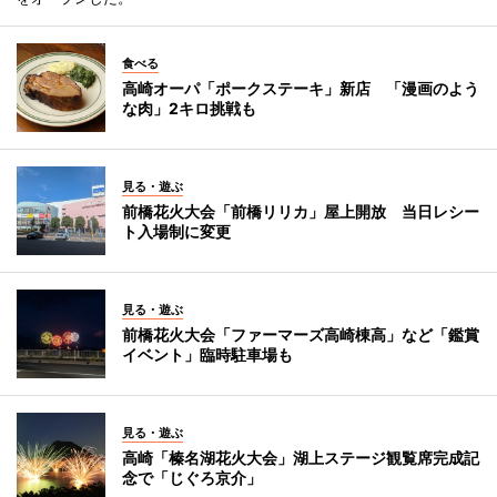
食べる
高崎オーパ「ポークステーキ」新店 「漫画のよう
な肉」2キロ挑戦も
見る・遊ぶ
前橋花火大会「前橋リリカ」屋上開放 当日レシー
ト入場制に変更
見る・遊ぶ
前橋花火大会「ファーマーズ高崎棟高」など「鑑賞
イベント」臨時駐車場も
見る・遊ぶ
高崎「榛名湖花火大会」湖上ステージ観覧席完成記
念で「じぐろ京介」