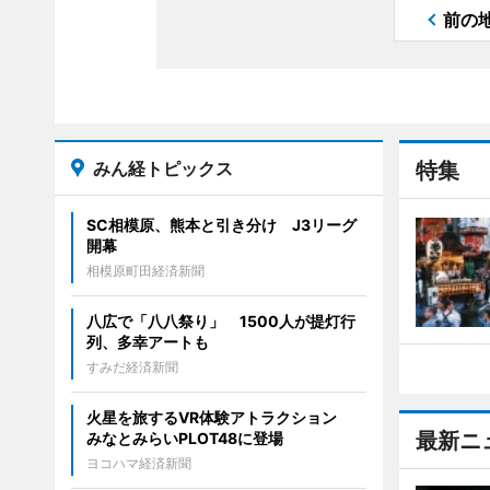
前の
みん経トピックス
特集
SC相模原、熊本と引き分け J3リーグ
開幕
相模原町田経済新聞
八広で「八八祭り」 1500人が提灯行
列、多幸アートも
すみだ経済新聞
火星を旅するVR体験アトラクション
最新ニ
みなとみらいPLOT48に登場
ヨコハマ経済新聞