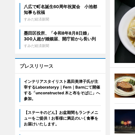
八広で町名誕生60周年祝賀会 小池都
知事も祝福
すみだ経済新聞
墨田区役所、「令和8年8月8日婚」
300人超が婚姻届、開庁前から長い列
すみだ経済新聞
プレスリリース
インテリアスタイリスト黒田美津子氏が主
宰するLaboratoryy｜Fern｜Barnにて開催
する「unconstructed 木と布をそばに」へ
参加。
【ステーキのどん】お盆期間もランチメニ
ューをご提供！お客様に満足のいく食事を
お届けいたします。