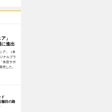
ウェア」
場に進出
シア」（本
リジナルブラ
の「休息サポ
発売した。
ンド
4店舗目の路
ト