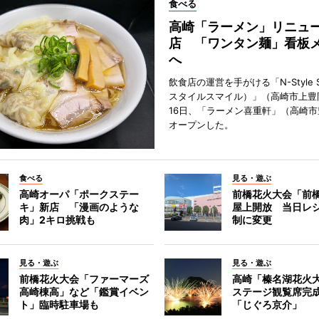
食べる
高崎「ラーメン」リニュ
店 「ワンタン麺」看板
へ
飲食店の運営を手がける「N-Style S
スタイルスマイル）」（高崎市上豊
16日、「ラーメン喜重軒」（高崎
オープンした。
食べる
見る・遊ぶ
高崎オーパ「ポークステー
前橋花火大会「前
キ」新店 「漫画のような
屋上開放 当日レ
肉」2キロ挑戦も
制に変更
見る・遊ぶ
見る・遊ぶ
前橋花火大会「ファーマーズ
高崎「榛名湖花火
高崎棟高」など「鑑賞イベン
ステージ観覧席完
ト」臨時駐車場も
「じぐろ京介」