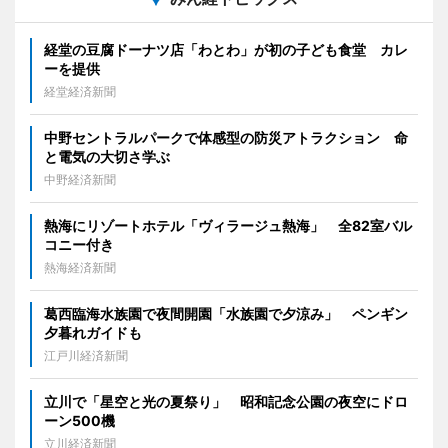
経堂の豆腐ドーナツ店「わとわ」が初の子ども食堂 カレ
ーを提供
経堂経済新聞
中野セントラルパークで体感型の防災アトラクション 命
と電気の大切さ学ぶ
中野経済新聞
熱海にリゾートホテル「ヴィラージュ熱海」 全82室バル
コニー付き
熱海経済新聞
葛西臨海水族園で夜間開園「水族園で夕涼み」 ペンギン
夕暮れガイドも
江戸川経済新聞
立川で「星空と光の夏祭り」 昭和記念公園の夜空にドロ
ーン500機
立川経済新聞