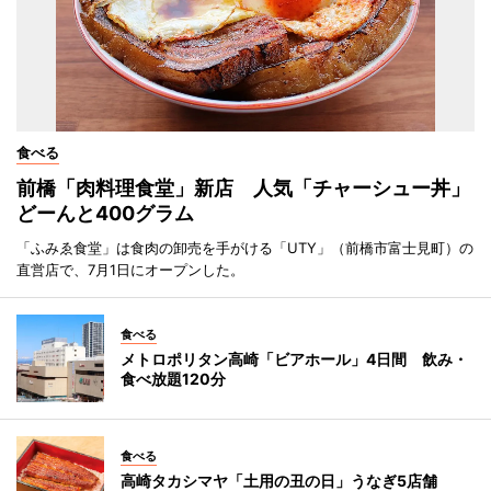
食べる
前橋「肉料理食堂」新店 人気「チャーシュー丼」
どーんと400グラム
「ふみゑ食堂」は食肉の卸売を手がける「UTY」（前橋市富士見町）の
直営店で、7月1日にオープンした。
食べる
メトロポリタン高崎「ビアホール」4日間 飲み・
食べ放題120分
食べる
高崎タカシマヤ「土用の丑の日」うなぎ5店舗