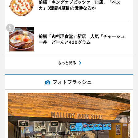
前橋「キングオブピッツァ」11店、「ペス
カ」3連覇4度目の優勝なるか
前橋「肉料理食堂」新店 人気「チャーシュ
ー丼」どーんと400グラム
もっと見る
フォトフラッシュ