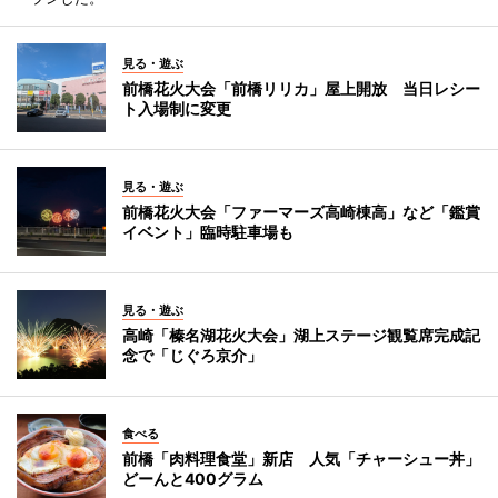
見る・遊ぶ
前橋花火大会「前橋リリカ」屋上開放 当日レシー
ト入場制に変更
見る・遊ぶ
前橋花火大会「ファーマーズ高崎棟高」など「鑑賞
イベント」臨時駐車場も
見る・遊ぶ
高崎「榛名湖花火大会」湖上ステージ観覧席完成記
念で「じぐろ京介」
食べる
前橋「肉料理食堂」新店 人気「チャーシュー丼」
どーんと400グラム