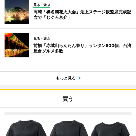
見る・遊ぶ
高崎「榛名湖花火大会」湖上ステージ観覧席完成記
念で「じぐろ京介」
見る・遊ぶ
前橋「赤城山らんたん祭り」ランタン600個、台湾
屋台グルメ多数
もっと見る
買う