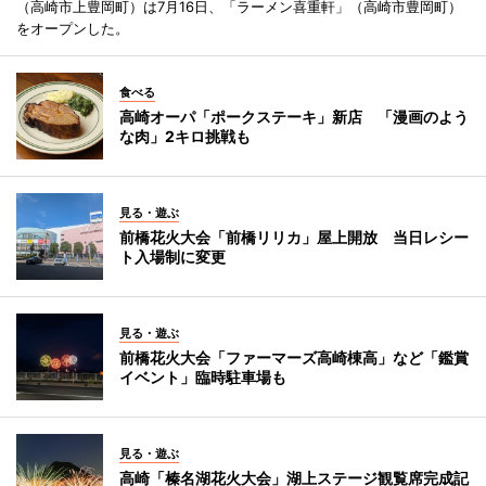
（高崎市上豊岡町）は7月16日、「ラーメン喜重軒」（高崎市豊岡町）
をオープンした。
食べる
高崎オーパ「ポークステーキ」新店 「漫画のよう
な肉」2キロ挑戦も
見る・遊ぶ
前橋花火大会「前橋リリカ」屋上開放 当日レシー
ト入場制に変更
見る・遊ぶ
前橋花火大会「ファーマーズ高崎棟高」など「鑑賞
イベント」臨時駐車場も
見る・遊ぶ
高崎「榛名湖花火大会」湖上ステージ観覧席完成記