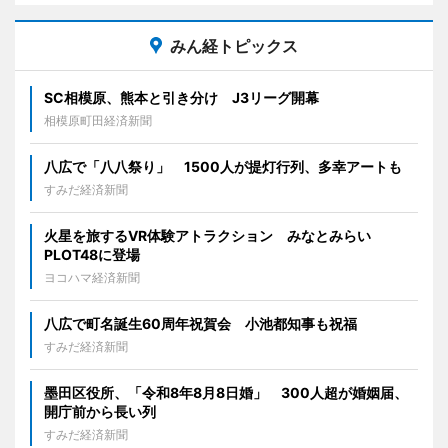
みん経トピックス
SC相模原、熊本と引き分け J3リーグ開幕
相模原町田経済新聞
八広で「八八祭り」 1500人が提灯行列、多幸アートも
すみだ経済新聞
火星を旅するVR体験アトラクション みなとみらい
PLOT48に登場
ヨコハマ経済新聞
八広で町名誕生60周年祝賀会 小池都知事も祝福
すみだ経済新聞
墨田区役所、「令和8年8月8日婚」 300人超が婚姻届、
開庁前から長い列
すみだ経済新聞