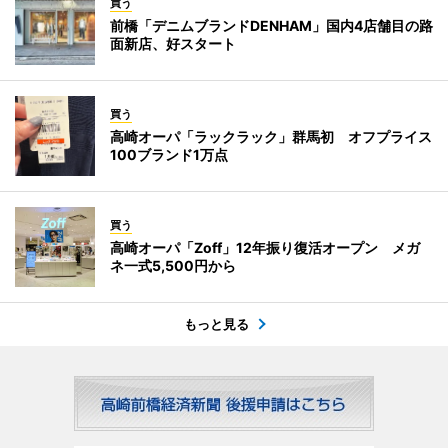
買う
前橋「デニムブランドDENHAM」国内4店舗目の路
面新店、好スタート
買う
高崎オーパ「ラックラック」群馬初 オフプライス
100ブランド1万点
買う
高崎オーパ「Zoff」12年振り復活オープン メガ
ネ一式5,500円から
もっと見る