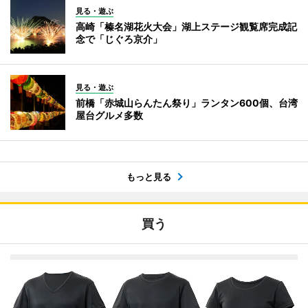
見る・遊ぶ
高崎「榛名湖花火大会」湖上ステージ観覧席完成記
念で「じぐろ京介」
見る・遊ぶ
前橋「赤城山らんたん祭り」ランタン600個、台湾
屋台グルメ多数
もっと見る
買う