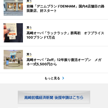
買う
前橋「デニムブランドDENHAM」国内4店舗目の路
面新店、好スタート
買う
高崎オーパ「ラックラック」群馬初 オフプライス
100ブランド1万点
買う
高崎オーパ「Zoff」12年振り復活オープン メガ
ネ一式5,500円から
もっと見る