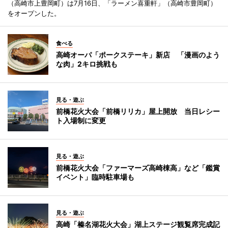
（高崎市上豊岡町）は7月16日、「ラーメン喜重軒」（高崎市豊岡町）
をオープンした。
食べる
高崎オーパ「ポークステーキ」新店 「漫画のよう
な肉」2キロ挑戦も
見る・遊ぶ
前橋花火大会「前橋リリカ」屋上開放 当日レシー
ト入場制に変更
見る・遊ぶ
前橋花火大会「ファーマーズ高崎棟高」など「鑑賞
イベント」臨時駐車場も
見る・遊ぶ
高崎「榛名湖花火大会」湖上ステージ観覧席完成記