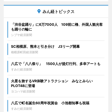
みん経トピックス
「渋谷盆踊り」に6万7000人 109前に櫓、外国人観光客
も踊りの輪に
シブヤ経済新聞
SC相模原、熊本と引き分け J3リーグ開幕
相模原町田経済新聞
八広で「八八祭り」 1500人が提灯行列、多幸アートも
すみだ経済新聞
火星を旅するVR体験アトラクション みなとみらい
PLOT48に登場
ヨコハマ経済新聞
八広で町名誕生60周年祝賀会 小池都知事も祝福
すみだ経済新聞