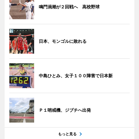
鳴門渦潮が２回戦へ 高校野球
日本、モンゴルに敗れる
中島ひとみ、女子１００障害で日本新
Ｐ１哨戒機、ジブチへ出発
もっと見る