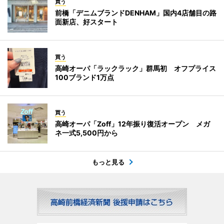
買う
前橋「デニムブランドDENHAM」国内4店舗目の路
面新店、好スタート
買う
高崎オーパ「ラックラック」群馬初 オフプライス
100ブランド1万点
買う
高崎オーパ「Zoff」12年振り復活オープン メガ
ネ一式5,500円から
もっと見る