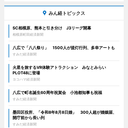
みん経トピックス
SC相模原、熊本と引き分け J3リーグ開幕
相模原町田経済新聞
八広で「八八祭り」 1500人が提灯行列、多幸アートも
すみだ経済新聞
火星を旅するVR体験アトラクション みなとみらい
PLOT48に登場
ヨコハマ経済新聞
八広で町名誕生60周年祝賀会 小池都知事も祝福
すみだ経済新聞
墨田区役所、「令和8年8月8日婚」 300人超が婚姻届、
開庁前から長い列
すみだ経済新聞