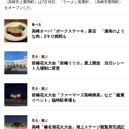
（高崎市上豊岡町）は7月16日、「ラーメン喜重軒」（高崎市豊岡町）
をオープンした。
食べる
高崎オーパ「ポークステーキ」新店 「漫画のよう
な肉」2キロ挑戦も
見る・遊ぶ
前橋花火大会「前橋リリカ」屋上開放 当日レシー
ト入場制に変更
見る・遊ぶ
前橋花火大会「ファーマーズ高崎棟高」など「鑑賞
イベント」臨時駐車場も
見る・遊ぶ
高崎「榛名湖花火大会」湖上ステージ観覧席完成記