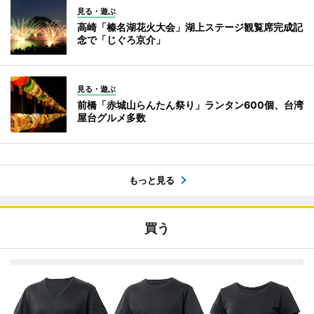
見る・遊ぶ
高崎「榛名湖花火大会」湖上ステージ観覧席完成記
念で「じぐろ京介」
見る・遊ぶ
前橋「赤城山らんたん祭り」ランタン600個、台湾
屋台グルメ多数
もっと見る
買う