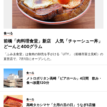
食べる
前橋「肉料理食堂」新店 人気「チャーシュー丼」
どーんと400グラム
「ふみゑ食堂」は食肉の卸売を手がける「UTY」（前橋市富士見町）の
直営店で、7月1日にオープンした。
食べる
メトロポリタン高崎「ビアホール」4日間 飲み・
食べ放題120分
食べる
高崎タカシマヤ「土用の丑の日」うなぎ5店舗