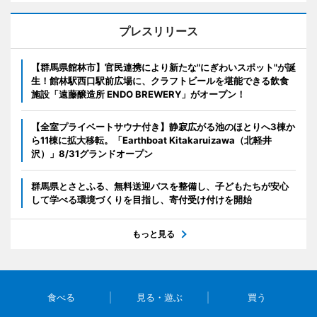
プレスリリース
【群馬県館林市】官民連携により新たな"にぎわいスポット"が誕
生！館林駅西口駅前広場に、クラフトビールを堪能できる飲食
施設「遠藤醸造所 ENDO BREWERY」がオープン！
【全室プライベートサウナ付き】静寂広がる池のほとりへ3棟か
ら11棟に拡大移転。「Earthboat Kitakaruizawa（北軽井
沢）」8/31グランドオープン
群馬県とさとふる、無料送迎バスを整備し、子どもたちが安心
して学べる環境づくりを目指し、寄付受け付けを開始
もっと見る
食べる
見る・遊ぶ
買う