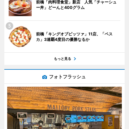
前橋「肉料理食堂」新店 人気「チャーシュ
ー丼」どーんと400グラム
前橋「キングオブピッツァ」11店、「ペス
カ」3連覇4度目の優勝なるか
もっと見る
フォトフラッシュ