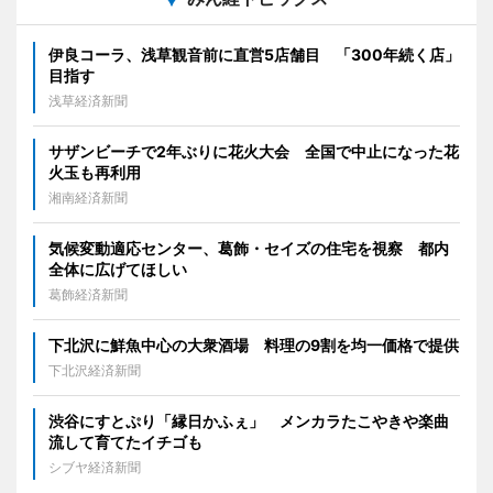
伊良コーラ、浅草観音前に直営5店舗目 「300年続く店」
目指す
浅草経済新聞
サザンビーチで2年ぶりに花火大会 全国で中止になった花
火玉も再利用
湘南経済新聞
気候変動適応センター、葛飾・セイズの住宅を視察 都内
全体に広げてほしい
葛飾経済新聞
下北沢に鮮魚中心の大衆酒場 料理の9割を均一価格で提供
下北沢経済新聞
渋谷にすとぷり「縁日かふぇ」 メンカラたこやきや楽曲
流して育てたイチゴも
シブヤ経済新聞