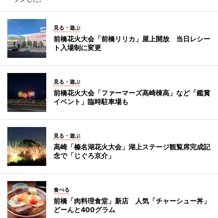
見る・遊ぶ
前橋花火大会「前橋リリカ」屋上開放 当日レシー
ト入場制に変更
見る・遊ぶ
前橋花火大会「ファーマーズ高崎棟高」など「鑑賞
イベント」臨時駐車場も
見る・遊ぶ
高崎「榛名湖花火大会」湖上ステージ観覧席完成記
念で「じぐろ京介」
食べる
前橋「肉料理食堂」新店 人気「チャーシュー丼」
どーんと400グラム