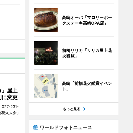
高崎オーパ「マロリーポー
クステーキ高崎OPA店」
前橋リリカ「リリカ屋上花
火観覧」
高崎「前橋花火鑑賞イベン
ト」
カ」屋上
制に変更
27-231-
もっと見る
橋花火大会」
ワールドフォトニュース