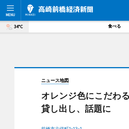
食べる
34°C
ニュース地図
オレンジ色にこだわる
貸し出し、話題に
前橋市六供町1-13-1