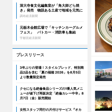
深大寺食文化編集室が「角大師どら焼
き」発売 物語ある土産で地域を元気に
調布経済新聞
元栃木会館広場で「キッチンカーグルメ
フェス」 パトカー・消防車も集結
宇都宮経済新聞
プレスリリース
3年ぶりの登場！スタイルブレッド、特別商
品2品を含む「夏の福箱 2026」を8月5日
より数量限定発売
クセになる絶倫食品シリーズの1番人気メニ
ューが値下げ再販決定「絶倫カレー中辛」8
月7日（金）販売開始
女性スタッフ同行の片付けサービス『オカ