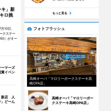
ーキ」新
もっと見る
キロ挑
フォトフラッシュ
月10日、
ークステー
9760）がオー
ァーマーズ
鑑賞イベン
高崎オーパ「マロリーポークステーキ高
崎OPA店」
」新店 人
高崎オーパ「マロリーポー
丼」どーん
クステーキ高崎OPA店」