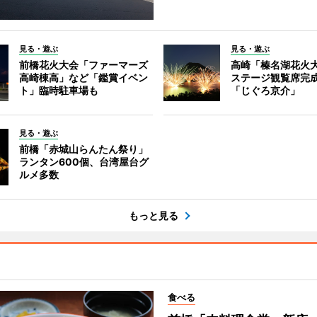
見る・遊ぶ
見る・遊ぶ
前橋花火大会「ファーマーズ
高崎「榛名湖花火
高崎棟高」など「鑑賞イベン
ステージ観覧席完
ト」臨時駐車場も
「じぐろ京介」
見る・遊ぶ
前橋「赤城山らんたん祭り」
ランタン600個、台湾屋台グ
ルメ多数
もっと見る
食べる