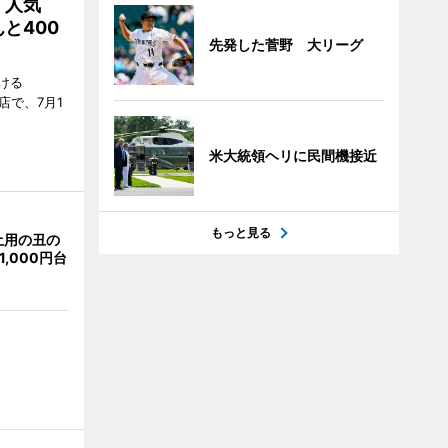
 人気
と400
先発した菅野 大リーグ
ける
店で、7月1
米大統領ヘリに民間機接近
もっと見る
土用の丑の
,000円台