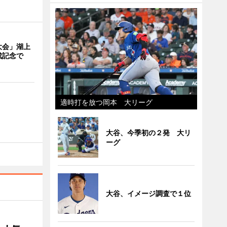
大会」湖上
成記念で
適時打を放つ岡本 大リーグ
大谷、今季初の２発 大リ
ーグ
大谷、イメージ調査で１位