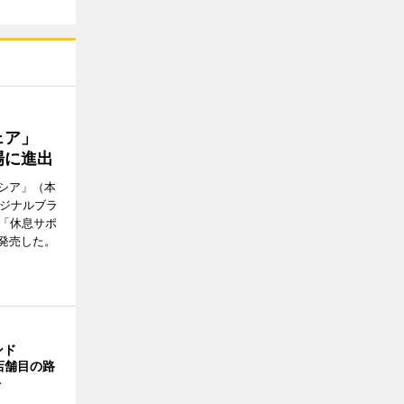
ウェア」
場に進出
シア」（本
リジナルブラ
の「休息サポ
発売した。
ンド
4店舗目の路
ト