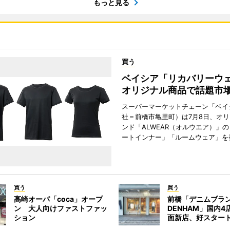
もっと見る
買う
ベイシア「リカバリー
オリジナル商品で話題市
スーパーマーケットチェーン「ベイ
社＝前橋市亀里町）は7月8日、オ
ンド「ALWEAR（オルウエア）」
ートインナー」「ルームウェア」を
買う
買う
高崎オーパ「coca」オープ
前橋「デニムブラ
ン 大人向けファストファッ
DENHAM」国内
ション
面新店、好スター