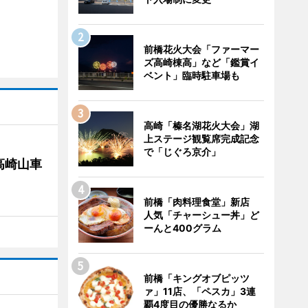
前橋花火大会「ファーマー
ズ高崎棟高」など「鑑賞イ
ベント」臨時駐車場も
高崎「榛名湖花火大会」湖
上ステージ観覧席完成記念
で「じぐろ京介」
高崎山車
前橋「肉料理食堂」新店
人気「チャーシュー丼」ど
ーんと400グラム
前橋「キングオブピッツ
ァ」11店、「ペスカ」3連
覇4度目の優勝なるか