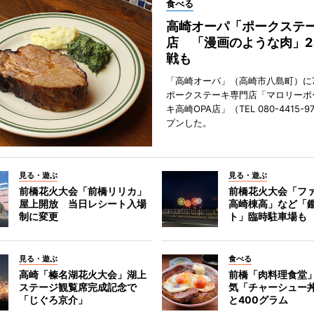
食べる
高崎オーパ「ポークステ
店 「漫画のような肉」2
戦も
「高崎オーパ」（高崎市八島町）に7
ポークステーキ専門店「マロリーポ
キ高崎OPA店」（TEL 080-4415-
プンした。
見る・遊ぶ
見る・遊ぶ
前橋花火大会「前橋リリカ」
前橋花火大会「フ
屋上開放 当日レシート入場
高崎棟高」など「
制に変更
ト」臨時駐車場も
見る・遊ぶ
食べる
高崎「榛名湖花火大会」湖上
前橋「肉料理食堂
ステージ観覧席完成記念で
気「チャーシュー
「じぐろ京介」
と400グラム