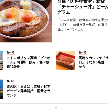
前橋「肉料理食堂」新店
「チャーシュー丼」どーん
グラム
「ふみゑ食堂」は食肉の卸売を手が
「UTY」（前橋市富士見町）の直営
日にオープンした。
食べる
食べる
メトロポリタン高崎「ビアホ
高崎タカシマヤ「
ール」4日間 飲み・食べ放
日」うなぎ5店舗 1
題120分
から
食べる
道の駅「まえばし赤城」ビア
ガーデン営業開始 雨天はラ
ウンジ