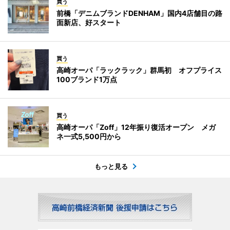
買う
前橋「デニムブランドDENHAM」国内4店舗目の路
面新店、好スタート
買う
高崎オーパ「ラックラック」群馬初 オフプライス
100ブランド1万点
買う
高崎オーパ「Zoff」12年振り復活オープン メガ
ネ一式5,500円から
もっと見る