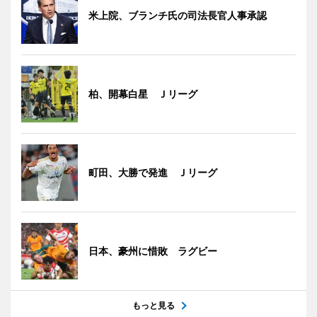
米上院、ブランチ氏の司法長官人事承認
柏、開幕白星 Ｊリーグ
町田、大勝で発進 Ｊリーグ
日本、豪州に惜敗 ラグビー
もっと見る