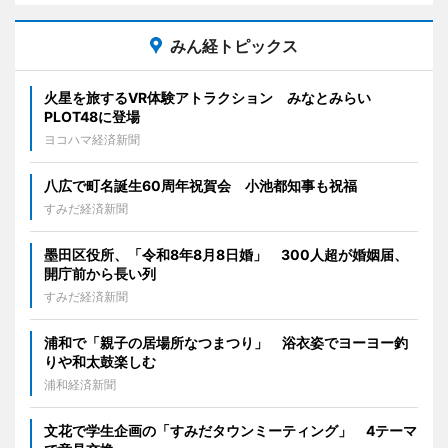
みん経トピックス
火星を旅するVR体験アトラクション みなとみらい
PLOT48に登場
ヨコハマ経済新聞
八広で町名誕生60周年祝賀会 小池都知事も祝福
すみだ経済新聞
墨田区役所、「令和8年8月8日婚」 300人超が婚姻届、
開庁前から長い列
すみだ経済新聞
浦和で「親子の居場所なつまつり」 浴衣姿でヨーヨー釣
りや和太鼓楽しむ
浦和経済新聞
文花で学生企画の「すみだタウンミーティング」 4テーマ