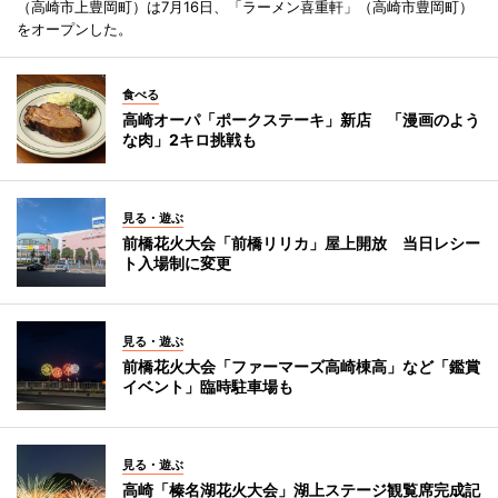
（高崎市上豊岡町）は7月16日、「ラーメン喜重軒」（高崎市豊岡町）
をオープンした。
食べる
高崎オーパ「ポークステーキ」新店 「漫画のよう
な肉」2キロ挑戦も
見る・遊ぶ
前橋花火大会「前橋リリカ」屋上開放 当日レシー
ト入場制に変更
見る・遊ぶ
前橋花火大会「ファーマーズ高崎棟高」など「鑑賞
イベント」臨時駐車場も
見る・遊ぶ
高崎「榛名湖花火大会」湖上ステージ観覧席完成記