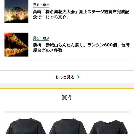
見る・遊ぶ
高崎「榛名湖花火大会」湖上ステージ観覧席完成記
念で「じぐろ京介」
見る・遊ぶ
前橋「赤城山らんたん祭り」ランタン600個、台湾
屋台グルメ多数
もっと見る
買う