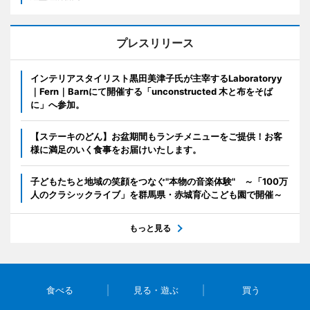
プレスリリース
インテリアスタイリスト黒田美津子氏が主宰するLaboratoryy
｜Fern｜Barnにて開催する「unconstructed 木と布をそば
に」へ参加。
【ステーキのどん】お盆期間もランチメニューをご提供！お客
様に満足のいく食事をお届けいたします。
子どもたちと地域の笑顔をつなぐ"本物の音楽体験" ～「100万
人のクラシックライブ」を群馬県・赤城育心こども園で開催～
もっと見る
食べる
見る・遊ぶ
買う