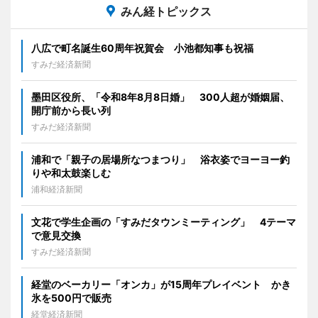
みん経トピックス
八広で町名誕生60周年祝賀会 小池都知事も祝福
すみだ経済新聞
墨田区役所、「令和8年8月8日婚」 300人超が婚姻届、
開庁前から長い列
すみだ経済新聞
浦和で「親子の居場所なつまつり」 浴衣姿でヨーヨー釣
りや和太鼓楽しむ
浦和経済新聞
文花で学生企画の「すみだタウンミーティング」 4テーマ
で意見交換
すみだ経済新聞
経堂のベーカリー「オンカ」が15周年プレイベント かき
氷を500円で販売
経堂経済新聞