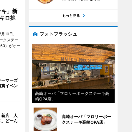
ーキ」新
もっと見る
キロ挑
フォトフラッシュ
月10日、
ークステー
9760）がオー
ァーマーズ
鑑賞イベン
高崎オーパ「マロリーポークステーキ高
崎OPA店」
」新店 人
高崎オーパ「マロリーポー
丼」どーん
クステーキ高崎OPA店」