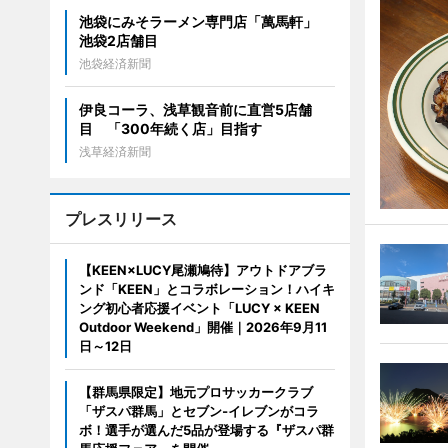
池袋にみそラーメン専門店「萬馬軒」
池袋2店舗目
池袋経済新聞
伊良コーラ、浅草観音前に直営5店舗
目 「300年続く店」目指す
浅草経済新聞
プレスリリース
【KEEN×LUCY尾瀬鳩待】アウトドアブラ
ンド「KEEN」とコラボレーション！ハイキ
ング初心者応援イベント「LUCY × KEEN
Outdoor Weekend」開催｜2026年9月11
日～12日
【群馬県限定】地元プロサッカークラブ
「ザスパ群馬」とセブン‐イレブンがコラ
ボ！選手が選んだ5品が登場する『ザスパ群