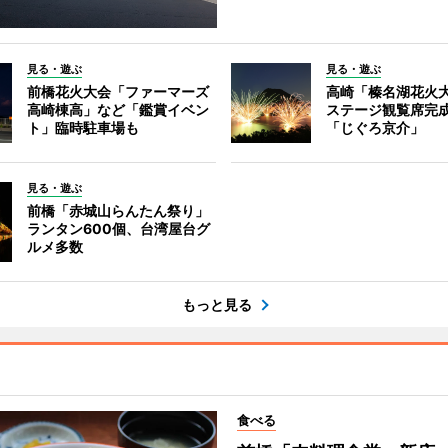
見る・遊ぶ
見る・遊ぶ
前橋花火大会「ファーマーズ
高崎「榛名湖花火
高崎棟高」など「鑑賞イベン
ステージ観覧席完
ト」臨時駐車場も
「じぐろ京介」
見る・遊ぶ
前橋「赤城山らんたん祭り」
ランタン600個、台湾屋台グ
ルメ多数
もっと見る
食べる