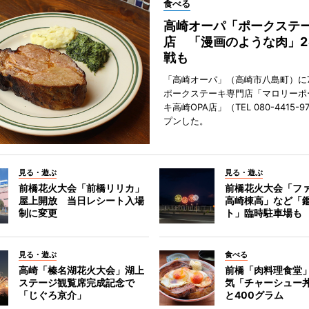
食べる
高崎オーパ「ポークステ
店 「漫画のような肉」2
戦も
「高崎オーパ」（高崎市八島町）に7
ポークステーキ専門店「マロリーポ
キ高崎OPA店」（TEL 080-4415-
プンした。
見る・遊ぶ
見る・遊ぶ
前橋花火大会「前橋リリカ」
前橋花火大会「フ
屋上開放 当日レシート入場
高崎棟高」など「
制に変更
ト」臨時駐車場も
見る・遊ぶ
食べる
高崎「榛名湖花火大会」湖上
前橋「肉料理食堂
ステージ観覧席完成記念で
気「チャーシュー
「じぐろ京介」
と400グラム