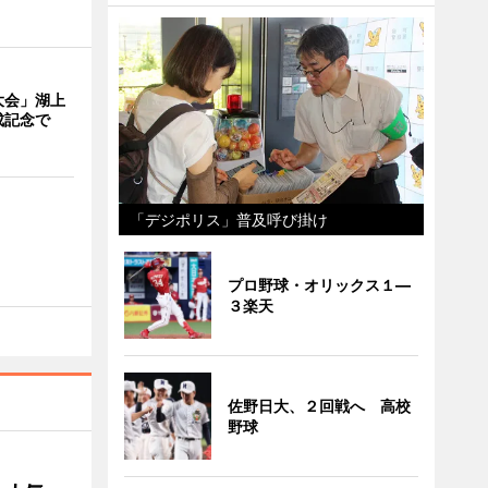
大会」湖上
成記念で
「デジポリス」普及呼び掛け
プロ野球・オリックス１―
３楽天
佐野日大、２回戦へ 高校
野球