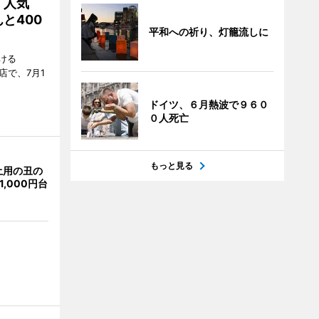
 人気
と400
平和への祈り、灯籠流しに
ける
店で、7月1
ドイツ、６月熱波で９６０
０人死亡
もっと見る
土用の丑の
,000円台