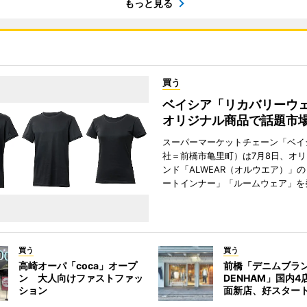
もっと見る
買う
ベイシア「リカバリー
オリジナル商品で話題市
スーパーマーケットチェーン「ベイ
社＝前橋市亀里町）は7月8日、オ
ンド「ALWEAR（オルウエア）」
ートインナー」「ルームウェア」を
買う
買う
高崎オーパ「coca」オープ
前橋「デニムブラ
ン 大人向けファストファッ
DENHAM」国内
ション
面新店、好スター