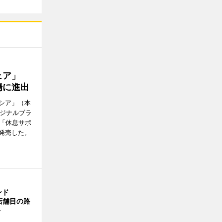
ウェア」
場に進出
シア」（本
リジナルブラ
の「休息サポ
発売した。
ンド
4店舗目の路
ト