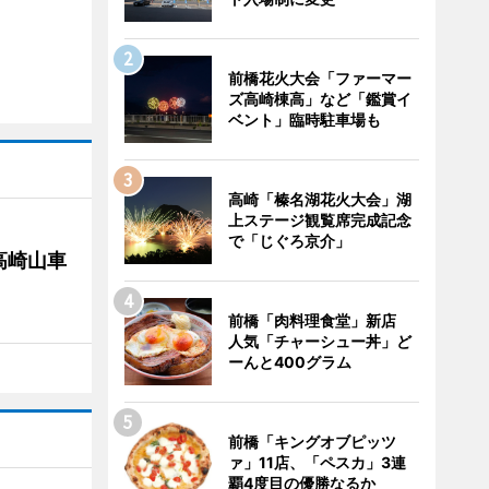
前橋花火大会「ファーマー
ズ高崎棟高」など「鑑賞イ
ベント」臨時駐車場も
高崎「榛名湖花火大会」湖
上ステージ観覧席完成記念
で「じぐろ京介」
高崎山車
前橋「肉料理食堂」新店
人気「チャーシュー丼」ど
ーんと400グラム
前橋「キングオブピッツ
ァ」11店、「ペスカ」3連
覇4度目の優勝なるか