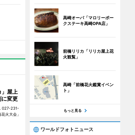
高崎オーパ「マロリーポー
クステーキ高崎OPA店」
前橋リリカ「リリカ屋上花
火観覧」
高崎「前橋花火鑑賞イベン
ト」
カ」屋上
制に変更
27-231-
もっと見る
橋花火大会」
ワールドフォトニュース