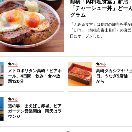
前橋「肉料理食堂」新店
「チャーシュー丼」どーん
グラム
「ふみゑ食堂」は食肉の卸売を手が
「UTY」（前橋市富士見町）の直営
日にオープンした。
食べる
食べる
メトロポリタン高崎「ビアホ
高崎タカシマヤ「
ール」4日間 飲み・食べ放
日」うなぎ5店舗 1
題120分
から
食べる
道の駅「まえばし赤城」ビア
ガーデン営業開始 雨天はラ
ウンジ