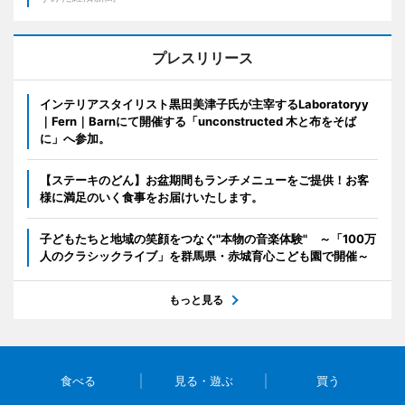
プレスリリース
インテリアスタイリスト黒田美津子氏が主宰するLaboratoryy
｜Fern｜Barnにて開催する「unconstructed 木と布をそば
に」へ参加。
【ステーキのどん】お盆期間もランチメニューをご提供！お客
様に満足のいく食事をお届けいたします。
子どもたちと地域の笑顔をつなぐ"本物の音楽体験" ～「100万
人のクラシックライブ」を群馬県・赤城育心こども園で開催～
もっと見る
食べる
見る・遊ぶ
買う