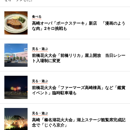
食べる
高崎オーパ「ポークステーキ」新店 「漫画のよう
な肉」2キロ挑戦も
見る・遊ぶ
前橋花火大会「前橋リリカ」屋上開放 当日レシー
ト入場制に変更
見る・遊ぶ
前橋花火大会「ファーマーズ高崎棟高」など「鑑賞
イベント」臨時駐車場も
見る・遊ぶ
高崎「榛名湖花火大会」湖上ステージ観覧席完成記
念で「じぐろ京介」