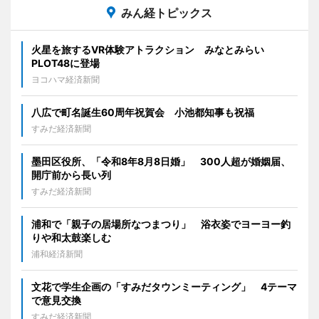
みん経トピックス
火星を旅するVR体験アトラクション みなとみらい
PLOT48に登場
ヨコハマ経済新聞
八広で町名誕生60周年祝賀会 小池都知事も祝福
すみだ経済新聞
墨田区役所、「令和8年8月8日婚」 300人超が婚姻届、
開庁前から長い列
すみだ経済新聞
浦和で「親子の居場所なつまつり」 浴衣姿でヨーヨー釣
りや和太鼓楽しむ
浦和経済新聞
文花で学生企画の「すみだタウンミーティング」 4テーマ
で意見交換
すみだ経済新聞