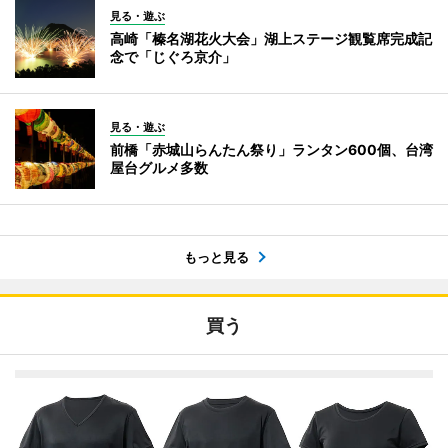
見る・遊ぶ
高崎「榛名湖花火大会」湖上ステージ観覧席完成記
念で「じぐろ京介」
見る・遊ぶ
前橋「赤城山らんたん祭り」ランタン600個、台湾
屋台グルメ多数
もっと見る
買う