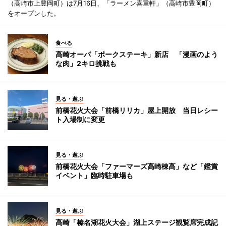
（高崎市上豊岡町）は7月16日、「ラーメン喜重軒」（高崎市豊岡町）
をオープンした。
食べる
高崎オーパ「ポークステーキ」新店 「漫画のよう
な肉」2キロ挑戦も
見る・遊ぶ
前橋花火大会「前橋リリカ」屋上開放 当日レシー
ト入場制に変更
見る・遊ぶ
前橋花火大会「ファーマーズ高崎棟高」など「鑑賞
イベント」臨時駐車場も
見る・遊ぶ
高崎「榛名湖花火大会」湖上ステージ観覧席完成記