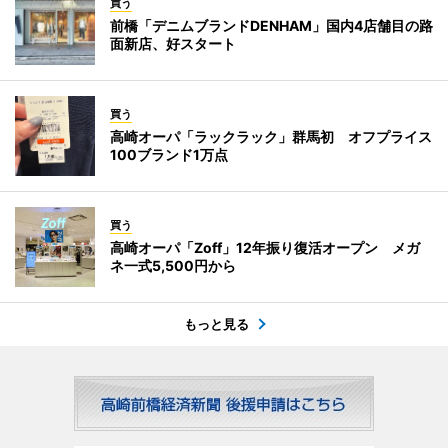
買う
前橋「デニムブランドDENHAM」国内4店舗目の路
面新店、好スタート
買う
高崎オーパ「ラックラック」群馬初 オフプライス
100ブランド1万点
買う
高崎オーパ「Zoff」12年振り復活オープン メガ
ネ一式5,500円から
もっと見る