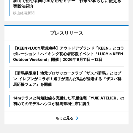
狭山で初心者向けAI活用セミナー 仕事や暮らしに使える
実践法紹介
狭山経済新聞
プレスリリース
【KEEN×LUCY尾瀬鳩待】アウトドアブランド「KEEN」とコラ
ボレーション！ハイキング初心者応援イベント「LUCY × KEEN
Outdoor Weekend」開催｜2026年9月11日～12日
【群馬県限定】地元プロサッカークラブ「ザスパ群馬」とセブ
ン‐イレブンがコラボ！選手が選んだ5品が登場する『ザスパ群
馬応援フェア』を開催
14mテラスと時短動線を完備した平屋住宅「YUIE ATELIER」の
初めてのモデルハウスが群馬県桐生市に誕生
もっと見る