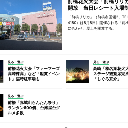
前橋花火大会「前橋リリ
開放 当日レシート入場
「前橋リリカ」（前橋市国領2、TEL 0
4180）は8月8日に開催される「前
に合わせ、屋上を開放する。
見る・遊ぶ
見る・遊ぶ
前橋花火大会「ファーマーズ
高崎「榛名湖花火
高崎棟高」など「鑑賞イベン
ステージ観覧席完
ト」臨時駐車場も
「じぐろ京介」
見る・遊ぶ
前橋「赤城山らんたん祭り」
ランタン600個、台湾屋台グ
ルメ多数