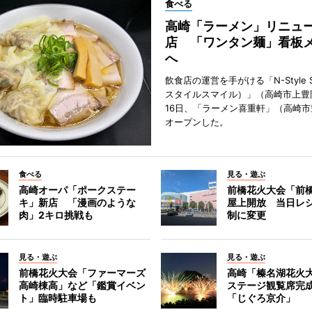
食べる
高崎「ラーメン」リニュ
店 「ワンタン麺」看板
へ
飲食店の運営を手がける「N-Style S
スタイルスマイル）」（高崎市上豊
16日、「ラーメン喜重軒」（高崎
オープンした。
食べる
見る・遊ぶ
高崎オーパ「ポークステー
前橋花火大会「前
キ」新店 「漫画のような
屋上開放 当日レ
肉」2キロ挑戦も
制に変更
見る・遊ぶ
見る・遊ぶ
前橋花火大会「ファーマーズ
高崎「榛名湖花火
高崎棟高」など「鑑賞イベン
ステージ観覧席完
ト」臨時駐車場も
「じぐろ京介」