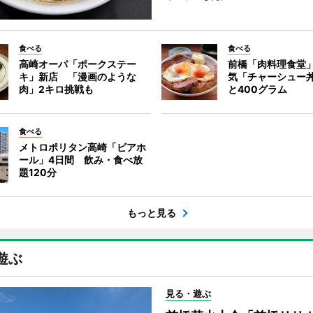
食べる
食べる
高崎オーパ「ポークステー
前橋「肉料理食堂
キ」新店 「漫画のような
気「チャーシュー
肉」2キロ挑戦も
と400グラム
食べる
メトロポリタン高崎「ビアホ
ール」4日間 飲み・食べ放
題120分
もっと見る
遊ぶ
見る・遊ぶ