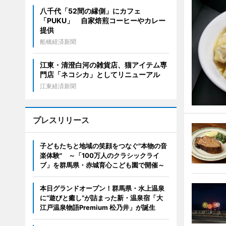
八千代「52間の縁側」にカフェ
「PUKU」 自家焙煎コーヒーやカレー
提供
船橋経済新聞
江東・清澄白河の雑貨店、猫アイテム専
門店「ネコシカ」としてリニューアル
江東経済新聞
プレスリリース
子どもたちと地域の笑顔をつなぐ"本物の音
楽体験" ～「100万人のクラシックライ
ブ」を群馬県・赤城育心こども園で開催～
本日グランドオープン！群馬県・水上温泉
に“遊びと癒し”が詰まった新・温泉宿「大
江戸温泉物語Premium 松乃井」が誕生