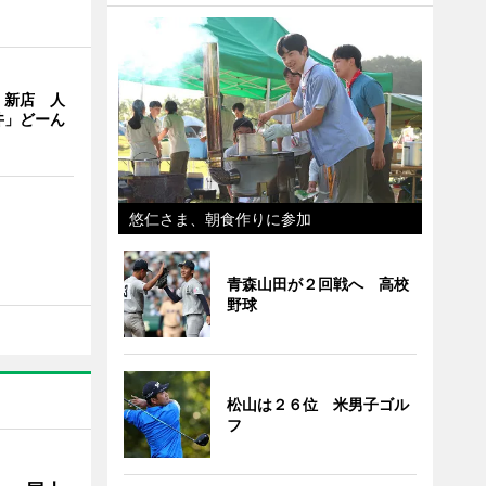
」新店 人
丼」どーん
悠仁さま、朝食作りに参加
青森山田が２回戦へ 高校
野球
松山は２６位 米男子ゴル
フ