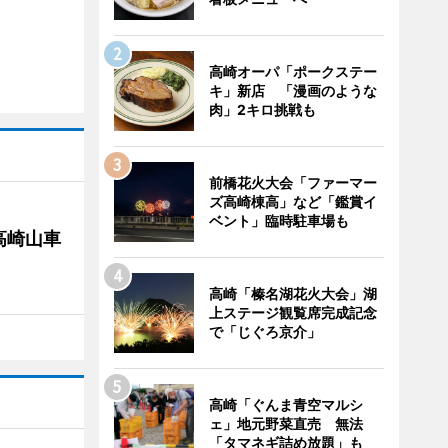
高崎オーパ「ポークステー
キ」新店 「漫画のような
肉」2キロ挑戦も
前橋花火大会「ファーマー
ズ高崎棟高」など「鑑賞イ
ベント」臨時駐車場も
高崎山車
高崎「榛名湖花火大会」湖
上ステージ観覧席完成記念
で「じぐろ京介」
高崎「ぐんま青空マルシ
ェ」地元野菜直売 無法
「タマネギ詰め放題」も