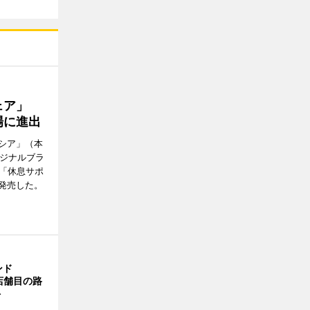
ウェア」
場に進出
シア」（本
リジナルブラ
の「休息サポ
発売した。
ンド
4店舗目の路
ト