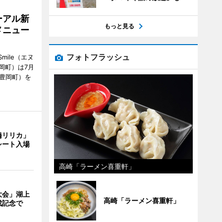
ーアル新
もっと見る
メニュー
フォトフラッシュ
mile（エヌ
岡町）は7月
市豊岡町）を
橋リリカ」
シート入場
高崎「ラーメン喜重軒」
大会」湖上
高崎「ラーメン喜重軒」
成記念で