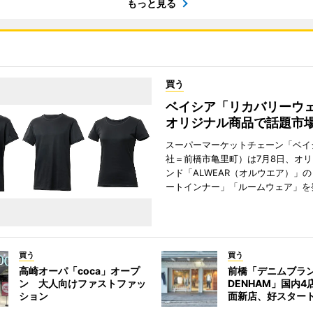
もっと見る
買う
ベイシア「リカバリー
オリジナル商品で話題市
スーパーマーケットチェーン「ベイ
社＝前橋市亀里町）は7月8日、オ
ンド「ALWEAR（オルウエア）」
ートインナー」「ルームウェア」を
買う
買う
高崎オーパ「coca」オープ
前橋「デニムブラ
ン 大人向けファストファッ
DENHAM」国内
ション
面新店、好スター