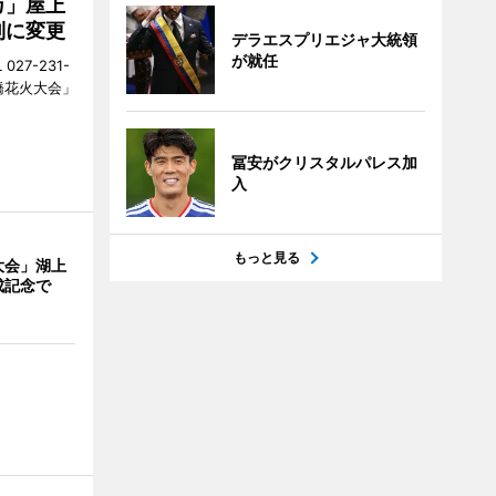
カ」屋上
制に変更
デラエスプリエジャ大統領
が就任
27-231-
橋花火大会」
冨安がクリスタルパレス加
入
もっと見る
大会」湖上
成記念で