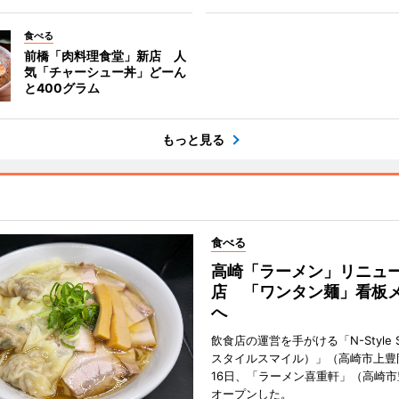
食べる
前橋「肉料理食堂」新店 人
気「チャーシュー丼」どーん
と400グラム
もっと見る
食べる
高崎「ラーメン」リニュ
店 「ワンタン麺」看板
へ
飲食店の運営を手がける「N-Style S
スタイルスマイル）」（高崎市上豊
16日、「ラーメン喜重軒」（高崎
オープンした。