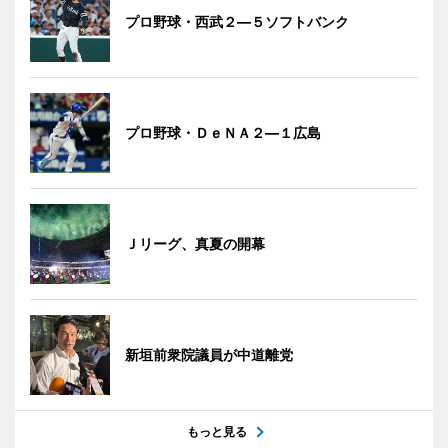
プロ野球・西武２―５ソフトバンク
プロ野球・ＤｅＮＡ２―１広島
Ｊリーグ、真夏の開幕
新垣前衆院議員が中道離党
もっと見る