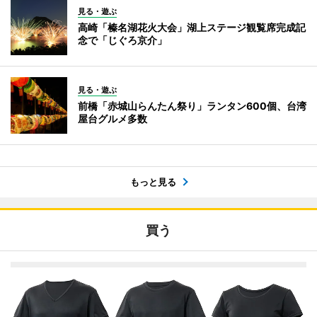
見る・遊ぶ
高崎「榛名湖花火大会」湖上ステージ観覧席完成記
念で「じぐろ京介」
見る・遊ぶ
前橋「赤城山らんたん祭り」ランタン600個、台湾
屋台グルメ多数
もっと見る
買う