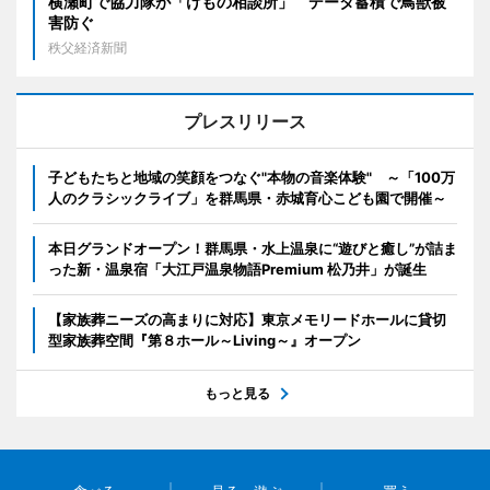
横瀬町で協力隊が「けもの相談所」 データ蓄積で鳥獣被
害防ぐ
秩父経済新聞
プレスリリース
子どもたちと地域の笑顔をつなぐ"本物の音楽体験" ～「100万
人のクラシックライブ」を群馬県・赤城育心こども園で開催～
本日グランドオープン！群馬県・水上温泉に“遊びと癒し”が詰ま
った新・温泉宿「大江戸温泉物語Premium 松乃井」が誕生
【家族葬ニーズの高まりに対応】東京メモリードホールに貸切
型家族葬空間『第８ホール～Living～』オープン
もっと見る