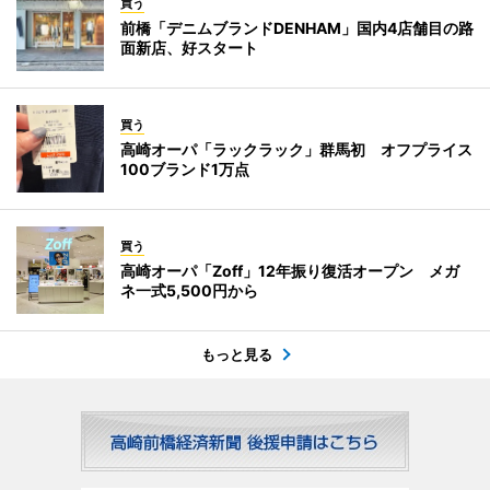
買う
前橋「デニムブランドDENHAM」国内4店舗目の路
面新店、好スタート
買う
高崎オーパ「ラックラック」群馬初 オフプライス
100ブランド1万点
買う
高崎オーパ「Zoff」12年振り復活オープン メガ
ネ一式5,500円から
もっと見る