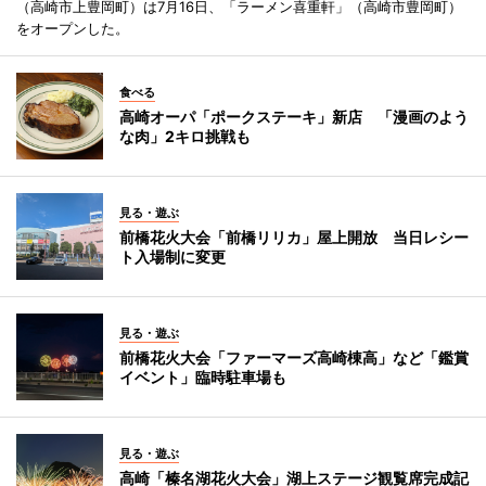
（高崎市上豊岡町）は7月16日、「ラーメン喜重軒」（高崎市豊岡町）
をオープンした。
食べる
高崎オーパ「ポークステーキ」新店 「漫画のよう
な肉」2キロ挑戦も
見る・遊ぶ
前橋花火大会「前橋リリカ」屋上開放 当日レシー
ト入場制に変更
見る・遊ぶ
前橋花火大会「ファーマーズ高崎棟高」など「鑑賞
イベント」臨時駐車場も
見る・遊ぶ
高崎「榛名湖花火大会」湖上ステージ観覧席完成記