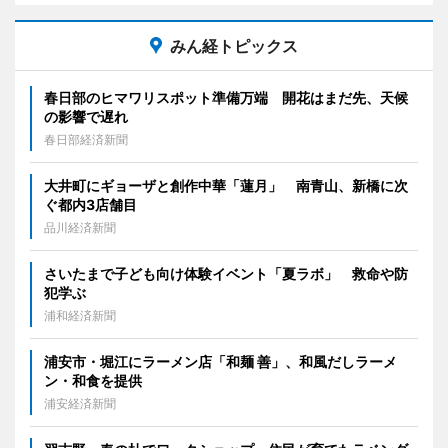
みん経トピックス
春日部のヒマワリスポット準備万端 開花はまだ先、天候
の影響で遅れ
春日部経済新聞
大井町にギョーザと創作中華「蓮月」 南青山、新橋に次
ぐ都内3店舗目
品川経済新聞
さいたまで子ども向け体験イベント「夏ラボ」 救命や防
犯学ぶ
浦和経済新聞
浦安市・堀江にラーメン店「和麺 善」、和風だしラーメ
ン・和食を提供
浦安経済新聞