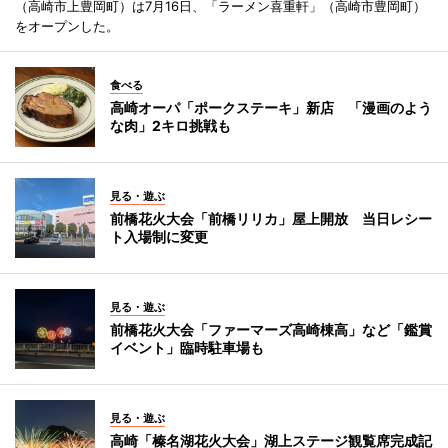
（高崎市上豊岡町）は7月16日、「ラーメン喜重軒」（高崎市豊岡町）
をオープンした。
食べる
高崎オーパ「ポークステーキ」新店 「漫画のよう
な肉」2キロ挑戦も
見る・遊ぶ
前橋花火大会「前橋リリカ」屋上開放 当日レシー
ト入場制に変更
見る・遊ぶ
前橋花火大会「ファーマーズ高崎棟高」など「鑑賞
イベント」臨時駐車場も
見る・遊ぶ
高崎「榛名湖花火大会」湖上ステージ観覧席完成記