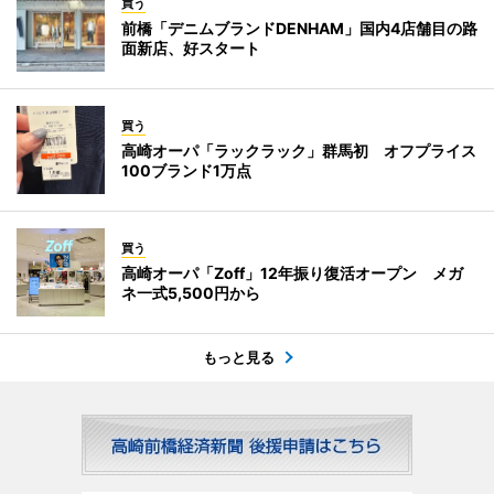
買う
前橋「デニムブランドDENHAM」国内4店舗目の路
面新店、好スタート
買う
高崎オーパ「ラックラック」群馬初 オフプライス
100ブランド1万点
買う
高崎オーパ「Zoff」12年振り復活オープン メガ
ネ一式5,500円から
もっと見る