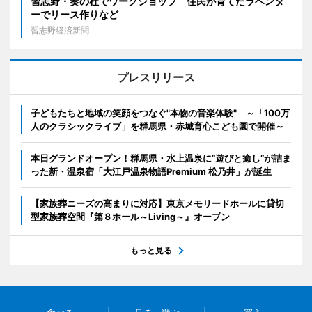
習志野・奏の杜でワークショップ 住民が育てたラベンダ
ーでリース作りなど
習志野経済新聞
プレスリリース
子どもたちと地域の笑顔をつなぐ"本物の音楽体験" ～「100万
人のクラシックライブ」を群馬県・赤城育心こども園で開催～
本日グランドオープン！群馬県・水上温泉に“遊びと癒し”が詰ま
った新・温泉宿「大江戸温泉物語Premium 松乃井」が誕生
【家族葬ニーズの高まりに対応】東京メモリードホールに貸切
型家族葬空間『第８ホール～Living～』オープン
もっと見る