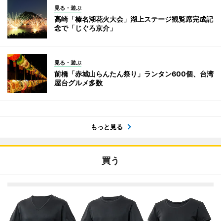
見る・遊ぶ
高崎「榛名湖花火大会」湖上ステージ観覧席完成記
念で「じぐろ京介」
見る・遊ぶ
前橋「赤城山らんたん祭り」ランタン600個、台湾
屋台グルメ多数
もっと見る
買う