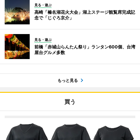
見る・遊ぶ
高崎「榛名湖花火大会」湖上ステージ観覧席完成記
念で「じぐろ京介」
見る・遊ぶ
前橋「赤城山らんたん祭り」ランタン600個、台湾
屋台グルメ多数
もっと見る
買う