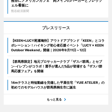
熊谷にアメリカンカフェ 肉メインのバーガーとプレッツ
ェル看板に
熊谷経済新聞
プレスリリース
【KEEN×LUCY尾瀬鳩待】アウトドアブランド「KEEN」とコラ
ボレーション！ハイキング初心者応援イベント「LUCY × KEEN
Outdoor Weekend」開催｜2026年9月11日～12日
【群馬県限定】地元プロサッカークラブ「ザスパ群馬」とセブ
ン‐イレブンがコラボ！選手が選んだ5品が登場する『ザスパ群
馬応援フェア』を開催
14mテラスと時短動線を完備した平屋住宅「YUIE ATELIER」の
初めてのモデルハウスが群馬県桐生市に誕生
もっと見る