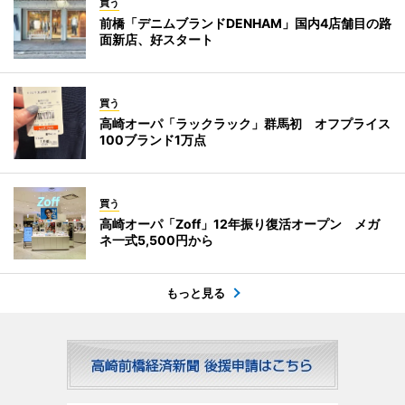
買う
前橋「デニムブランドDENHAM」国内4店舗目の路
面新店、好スタート
買う
高崎オーパ「ラックラック」群馬初 オフプライス
100ブランド1万点
買う
高崎オーパ「Zoff」12年振り復活オープン メガ
ネ一式5,500円から
もっと見る