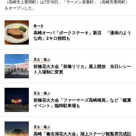
（高崎市上豊岡町）は7月16日、「ラーメン喜重軒」（高崎市豊岡町）
をオープンした。
食べる
高崎オーパ「ポークステーキ」新店 「漫画のよう
な肉」2キロ挑戦も
見る・遊ぶ
前橋花火大会「前橋リリカ」屋上開放 当日レシー
ト入場制に変更
見る・遊ぶ
前橋花火大会「ファーマーズ高崎棟高」など「鑑賞
イベント」臨時駐車場も
見る・遊ぶ
高崎「榛名湖花火大会」湖上ステージ観覧席完成記