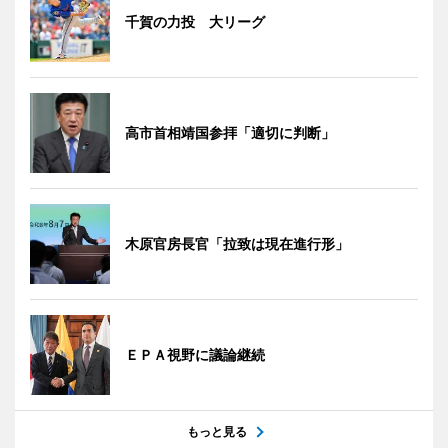
千賀の力投 大リーグ
高市首相靖国参拝「適切に判断」
木原官房長官「拉致は現在進行形」
ＥＰＡ視野に議論継続
もっと見る