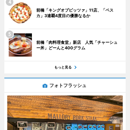
前橋「キングオブピッツァ」11店、「ペス
カ」3連覇4度目の優勝なるか
前橋「肉料理食堂」新店 人気「チャーシュ
ー丼」どーんと400グラム
もっと見る
フォトフラッシュ