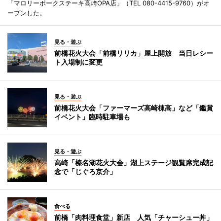
「マロリーポークステーキ高崎OPA店」（TEL 080-4415-9760）がオ
ープンした。
見る・遊ぶ
前橋花火大会「前橋リリカ」屋上開放 当日レシー
ト入場制に変更
見る・遊ぶ
前橋花火大会「ファーマーズ高崎棟高」など「鑑賞
イベント」臨時駐車場も
見る・遊ぶ
高崎「榛名湖花火大会」湖上ステージ観覧席完成記
念で「じぐろ京介」
食べる
前橋「肉料理食堂」新店 人気「チャーシュー丼」