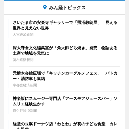
みん経トピックス
さいたま市の安楽寺ギャラリーで「照沼敦朗展」 見える
世界と見えない世界
大宮経済新聞
深大寺食文化編集室が「角大師どら焼き」発売 物語ある
土産で地域を元気に
調布経済新聞
元栃木会館広場で「キッチンカーグルメフェス」 パトカ
ー・消防車も集結
宇都宮経済新聞
神楽坂にスムージー専門店「アースモアジュースバー」ソ
ムリエ経験生かす
市ケ谷経済新聞
経堂の豆腐ドーナツ店「わとわ」が初の子ども食堂 カレ