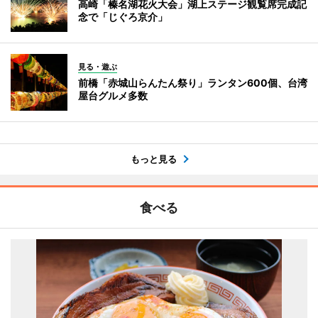
高崎「榛名湖花火大会」湖上ステージ観覧席完成記
念で「じぐろ京介」
見る・遊ぶ
前橋「赤城山らんたん祭り」ランタン600個、台湾
屋台グルメ多数
もっと見る
食べる