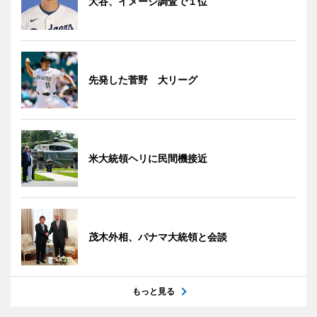
大谷、イメージ調査で１位
先発した菅野 大リーグ
米大統領ヘリに民間機接近
茂木外相、パナマ大統領と会談
もっと見る