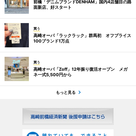
前橋「デニムブランドDENHAM」国内4店舗目の路
面新店、好スタート
買う
高崎オーパ「ラックラック」群馬初 オフプライス
100ブランド1万点
買う
高崎オーパ「Zoff」12年振り復活オープン メガ
ネ一式5,500円から
もっと見る