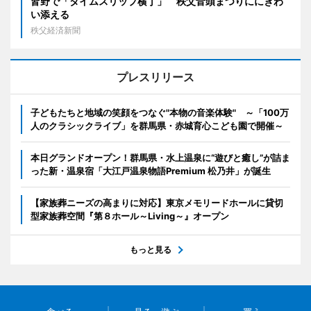
皆野で「タイムスリップ横丁」 秩父音頭まつりににぎわ
い添える
秩父経済新聞
プレスリリース
子どもたちと地域の笑顔をつなぐ"本物の音楽体験" ～「100万
人のクラシックライブ」を群馬県・赤城育心こども園で開催～
本日グランドオープン！群馬県・水上温泉に“遊びと癒し”が詰ま
った新・温泉宿「大江戸温泉物語Premium 松乃井」が誕生
【家族葬ニーズの高まりに対応】東京メモリードホールに貸切
型家族葬空間『第８ホール～Living～』オープン
もっと見る