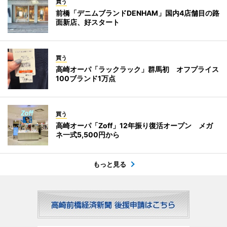
買う
前橋「デニムブランドDENHAM」国内4店舗目の路
面新店、好スタート
買う
高崎オーパ「ラックラック」群馬初 オフプライス
100ブランド1万点
買う
高崎オーパ「Zoff」12年振り復活オープン メガ
ネ一式5,500円から
もっと見る