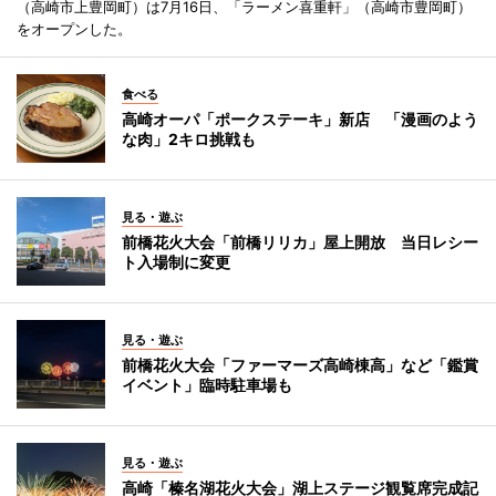
（高崎市上豊岡町）は7月16日、「ラーメン喜重軒」（高崎市豊岡町）
をオープンした。
食べる
高崎オーパ「ポークステーキ」新店 「漫画のよう
な肉」2キロ挑戦も
見る・遊ぶ
前橋花火大会「前橋リリカ」屋上開放 当日レシー
ト入場制に変更
見る・遊ぶ
前橋花火大会「ファーマーズ高崎棟高」など「鑑賞
イベント」臨時駐車場も
見る・遊ぶ
高崎「榛名湖花火大会」湖上ステージ観覧席完成記