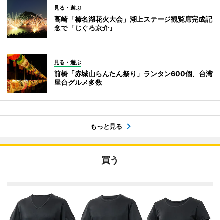
見る・遊ぶ
高崎「榛名湖花火大会」湖上ステージ観覧席完成記
念で「じぐろ京介」
見る・遊ぶ
前橋「赤城山らんたん祭り」ランタン600個、台湾
屋台グルメ多数
もっと見る
買う