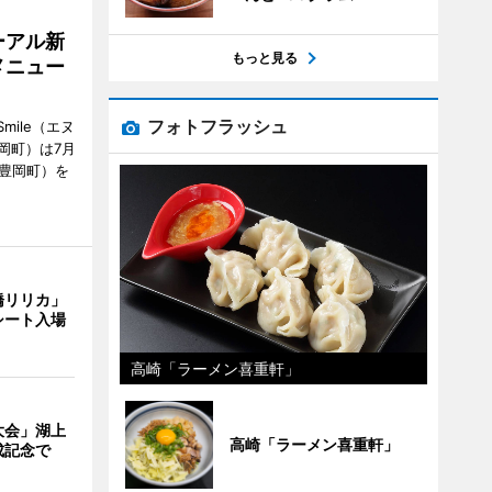
ーアル新
もっと見る
メニュー
フォトフラッシュ
mile（エヌ
岡町）は7月
市豊岡町）を
橋リリカ」
シート入場
高崎「ラーメン喜重軒」
大会」湖上
高崎「ラーメン喜重軒」
成記念で