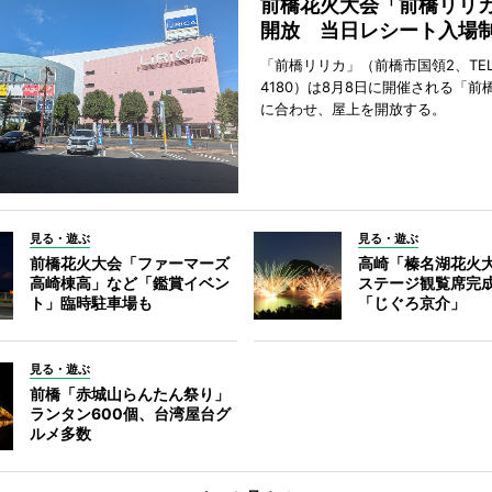
前橋花火大会「前橋リリ
開放 当日レシート入場
「前橋リリカ」（前橋市国領2、TEL 0
4180）は8月8日に開催される「前
に合わせ、屋上を開放する。
見る・遊ぶ
見る・遊ぶ
前橋花火大会「ファーマーズ
高崎「榛名湖花火
高崎棟高」など「鑑賞イベン
ステージ観覧席完
ト」臨時駐車場も
「じぐろ京介」
見る・遊ぶ
前橋「赤城山らんたん祭り」
ランタン600個、台湾屋台グ
ルメ多数