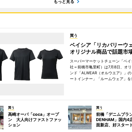
もっと見る
買う
ベイシア「リカバリー
オリジナル商品で話題市
スーパーマーケットチェーン「ベイ
社＝前橋市亀里町）は7月8日、オ
ンド「ALWEAR（オルウエア）」
ートインナー」「ルームウェア」を
買う
買う
高崎オーパ「coca」オープ
前橋「デニムブラ
ン 大人向けファストファッ
DENHAM」国内
ション
面新店、好スター