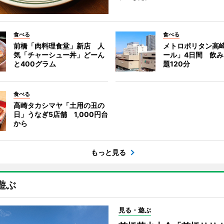
食べる
食べる
前橋「肉料理食堂」新店 人
メトロポリタン高
気「チャーシュー丼」どーん
ール」4日間 飲
と400グラム
題120分
食べる
高崎タカシマヤ「土用の丑の
日」うなぎ5店舗 1,000円台
から
もっと見る
遊ぶ
見る・遊ぶ