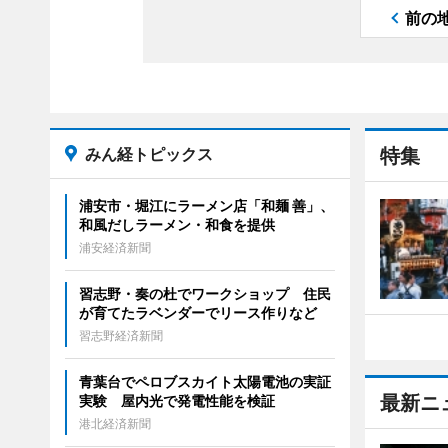
前の
みん経トピックス
特集
浦安市・堀江にラーメン店「和麺 善」、
和風だしラーメン・和食を提供
浦安経済新聞
習志野・奏の杜でワークショップ 住民
が育てたラベンダーでリース作りなど
習志野経済新聞
青葉台でペロブスカイト太陽電池の実証
最新ニ
実験 屋内光で発電性能を検証
港北経済新聞