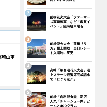
前橋花火大会「ファーマー
ズ高崎棟高」など「鑑賞イ
ベント」臨時駐車場も
前橋花火大会「前橋リリ
カ」屋上開放 当日レシー
ト入場制に変更
高崎山車
高崎「榛名湖花火大会」湖
上ステージ観覧席完成記念
で「じぐろ京介」
前橋「肉料理食堂」新店
人気「チャーシュー丼」ど
ーんと400グラム