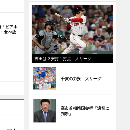
崎「ビアホ
み・食べ放
吉田は２安打１打点 大リーグ
千賀の力投 大リーグ
高市首相靖国参拝「適切に
判断」