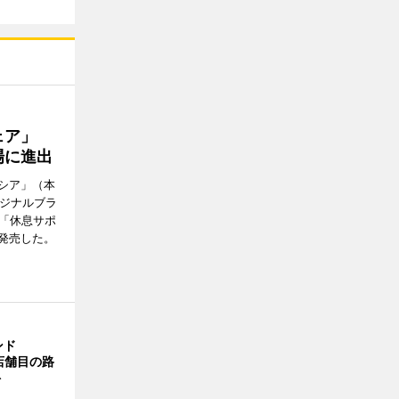
ウェア」
場に進出
シア」（本
リジナルブラ
の「休息サポ
発売した。
ンド
4店舗目の路
ト