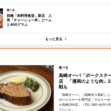
食べる
前橋「肉料理食堂」新店 人
気「チャーシュー丼」どーん
と400グラム
もっと見る
食べる
高崎オーパ「ポークステ
店 「漫画のような肉」2
戦も
「高崎オーパ」（高崎市八島町）に7
ポークステーキ専門店「マロリーポ
キ高崎OPA店」（TEL 080-4415-
プンした。