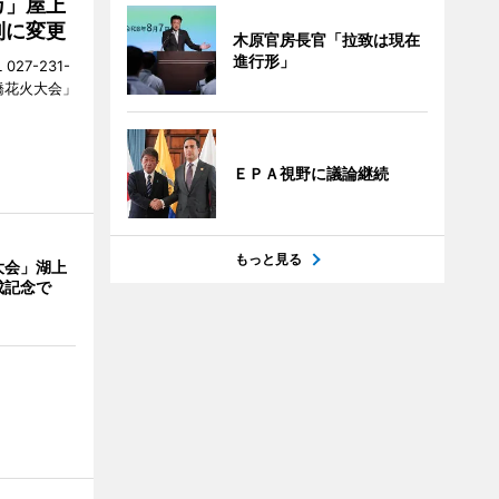
カ」屋上
制に変更
木原官房長官「拉致は現在
進行形」
27-231-
橋花火大会」
ＥＰＡ視野に議論継続
もっと見る
大会」湖上
成記念で