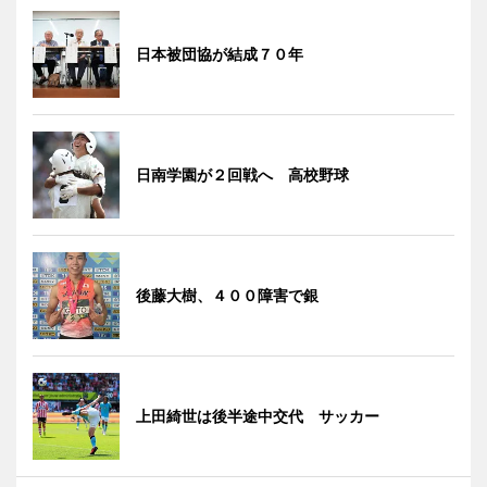
日本被団協が結成７０年
日南学園が２回戦へ 高校野球
後藤大樹、４００障害で銀
上田綺世は後半途中交代 サッカー