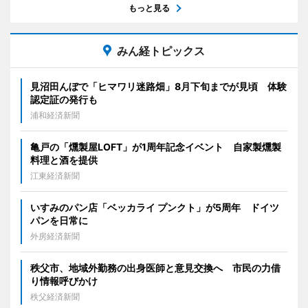
もっと見る
みん経トピックス
見沼田んぼで「ヒマワリ迷路畑」8月下旬までが見頃 体験
認定証の発行も
浦和経済新聞
亀戸の「燻製屋LOFT」が1周年記念イベント 自家製燻製
料理と酒を提供
江東経済新聞
いすみのパン店「ベッカライ プンクト」が5周年 ドイツ
パンを日常に
外房経済新聞
秩父市、地域外勤務の出身医師と意見交換へ 市民の力借
り情報呼びかけ
秩父経済新聞