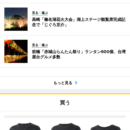
見る・遊ぶ
高崎「榛名湖花火大会」湖上ステージ観覧席完成記
念で「じぐろ京介」
見る・遊ぶ
前橋「赤城山らんたん祭り」ランタン600個、台湾
屋台グルメ多数
もっと見る
買う