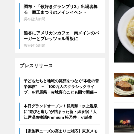
調布・「歌好きグランプリ3」出場者募
る 商工まつりのメインイベント
調布経済新聞
熊谷にアメリカンカフェ 肉メインのバ
ーガーとプレッツェル看板に
熊谷経済新聞
プレスリリース
子どもたちと地域の笑顔をつなぐ"本物の音
楽体験" ～「100万人のクラシックライ
ブ」を群馬県・赤城育心こども園で開催～
本日グランドオープン！群馬県・水上温泉
に“遊びと癒し”が詰まった新・温泉宿「大
江戸温泉物語Premium 松乃井」が誕生
【家族葬ニーズの高まりに対応】東京メモ