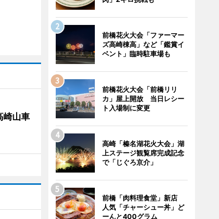
前橋花火大会「ファーマー
ズ高崎棟高」など「鑑賞イ
ベント」臨時駐車場も
前橋花火大会「前橋リリ
カ」屋上開放 当日レシー
ト入場制に変更
高崎山車
高崎「榛名湖花火大会」湖
上ステージ観覧席完成記念
で「じぐろ京介」
前橋「肉料理食堂」新店
人気「チャーシュー丼」ど
ーんと400グラム