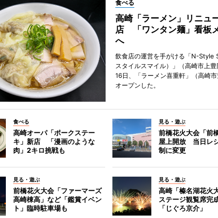
食べる
高崎「ラーメン」リニュ
店 「ワンタン麺」看板
へ
飲食店の運営を手がける「N-Style S
スタイルスマイル）」（高崎市上豊
16日、「ラーメン喜重軒」（高崎
オープンした。
食べる
見る・遊ぶ
高崎オーパ「ポークステー
前橋花火大会「前
キ」新店 「漫画のような
屋上開放 当日レ
肉」2キロ挑戦も
制に変更
見る・遊ぶ
見る・遊ぶ
前橋花火大会「ファーマーズ
高崎「榛名湖花火
高崎棟高」など「鑑賞イベン
ステージ観覧席完
ト」臨時駐車場も
「じぐろ京介」