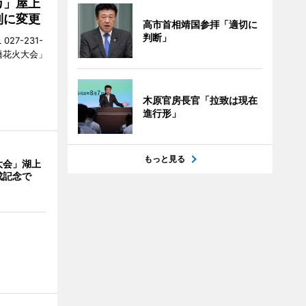
カ」屋上
制に変更
高市首相靖国参拝「適切に
判断」
27-231-
橋花火大会」
木原官房長官「拉致は現在
進行形」
もっと見る
大会」湖上
成記念で