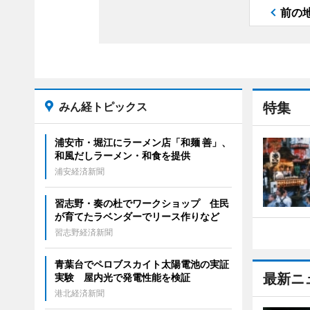
前の
みん経トピックス
特集
浦安市・堀江にラーメン店「和麺 善」、
和風だしラーメン・和食を提供
浦安経済新聞
習志野・奏の杜でワークショップ 住民
が育てたラベンダーでリース作りなど
習志野経済新聞
青葉台でペロブスカイト太陽電池の実証
最新ニ
実験 屋内光で発電性能を検証
港北経済新聞