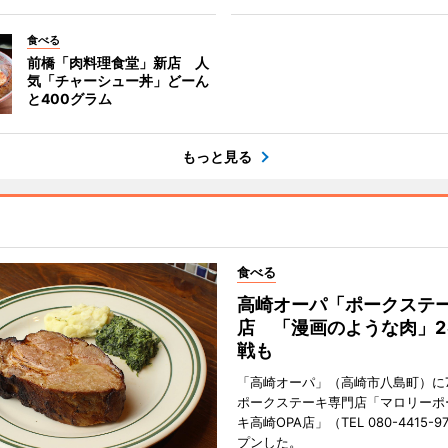
食べる
前橋「肉料理食堂」新店 人
気「チャーシュー丼」どーん
と400グラム
もっと見る
食べる
高崎オーパ「ポークステ
店 「漫画のような肉」2
戦も
「高崎オーパ」（高崎市八島町）に7
ポークステーキ専門店「マロリーポ
キ高崎OPA店」（TEL 080-4415-
プンした。