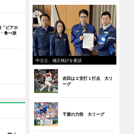
崎「ビアホ
み・食べ放
中立公、補正検討を要請
吉田は２安打１打点 大リ
ーグ
千賀の力投 大リーグ