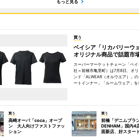
もっと見る
買う
ベイシア「リカバリー
オリジナル商品で話題市
スーパーマーケットチェーン「ベイ
社＝前橋市亀里町）は7月8日、オ
ンド「ALWEAR（オルウエア）」
ートインナー」「ルームウェア」を
買う
買う
高崎オーパ「coca」オープ
前橋「デニムブラ
ン 大人向けファストファッ
DENHAM」国内
ション
面新店、好スター