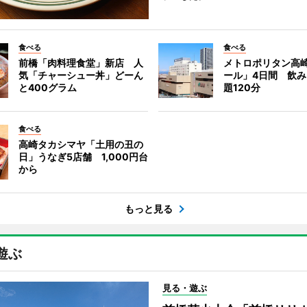
食べる
食べる
前橋「肉料理食堂」新店 人
メトロポリタン高
気「チャーシュー丼」どーん
ール」4日間 飲
と400グラム
題120分
食べる
高崎タカシマヤ「土用の丑の
日」うなぎ5店舗 1,000円台
から
もっと見る
遊ぶ
見る・遊ぶ