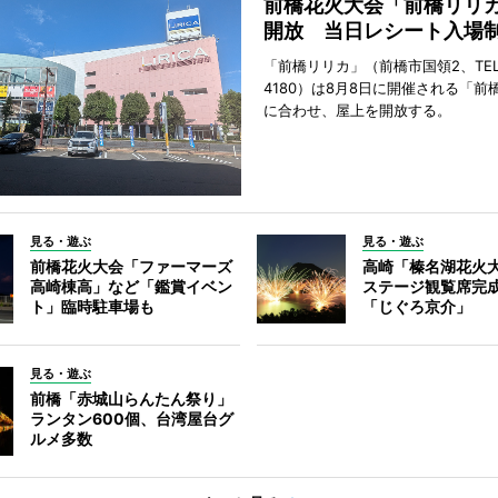
前橋花火大会「前橋リリ
開放 当日レシート入場
「前橋リリカ」（前橋市国領2、TEL 0
4180）は8月8日に開催される「前
に合わせ、屋上を開放する。
見る・遊ぶ
見る・遊ぶ
前橋花火大会「ファーマーズ
高崎「榛名湖花火
高崎棟高」など「鑑賞イベン
ステージ観覧席完
ト」臨時駐車場も
「じぐろ京介」
見る・遊ぶ
前橋「赤城山らんたん祭り」
ランタン600個、台湾屋台グ
ルメ多数