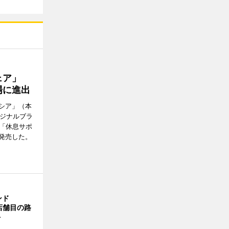
ウェア」
場に進出
シア」（本
リジナルブラ
の「休息サポ
発売した。
ンド
4店舗目の路
ト