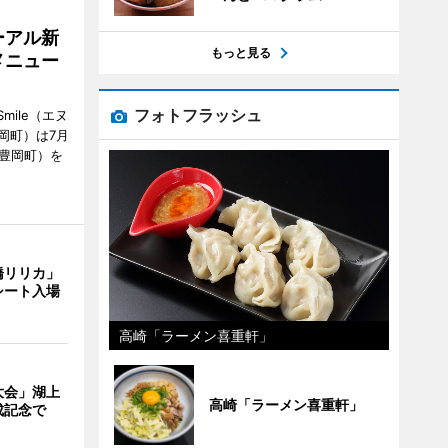
ーアル新
もっと見る
メニュー
フォトフラッシュ
mile（エヌ
岡町）は7月
市豊岡町）を
橋リリカ」
シート入場
高崎「ラーメン喜重軒」
大会」湖上
高崎「ラーメン喜重軒」
成記念で