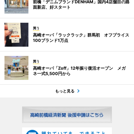
前橋「デニムブランドDENHAM」国内4店舗目の路
面新店、好スタート
買う
高崎オーパ「ラックラック」群馬初 オフプライス
100ブランド1万点
買う
高崎オーパ「Zoff」12年振り復活オープン メガ
ネ一式5,500円から
もっと見る