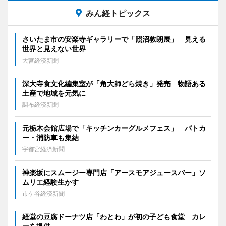
みん経トピックス
さいたま市の安楽寺ギャラリーで「照沼敦朗展」 見える
世界と見えない世界
大宮経済新聞
深大寺食文化編集室が「角大師どら焼き」発売 物語ある
土産で地域を元気に
調布経済新聞
元栃木会館広場で「キッチンカーグルメフェス」 パトカ
ー・消防車も集結
宇都宮経済新聞
神楽坂にスムージー専門店「アースモアジュースバー」ソ
ムリエ経験生かす
市ケ谷経済新聞
経堂の豆腐ドーナツ店「わとわ」が初の子ども食堂 カレ