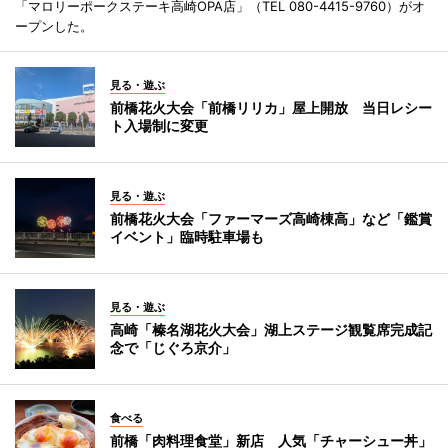
「マロリーポークステーキ高崎OPA店」（TEL 080-4415-9760）がオ
ープンした。
見る・遊ぶ
前橋花火大会「前橋リリカ」屋上開放 当日レシー
ト入場制に変更
見る・遊ぶ
前橋花火大会「ファーマーズ高崎棟高」など「鑑賞
イベント」臨時駐車場も
見る・遊ぶ
高崎「榛名湖花火大会」湖上ステージ観覧席完成記
念で「じぐろ京介」
食べる
前橋「肉料理食堂」新店 人気「チャーシュー丼」