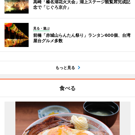
高崎「榛名湖花火大会」湖上ステージ観覧席完成記
念で「じぐろ京介」
見る・遊ぶ
前橋「赤城山らんたん祭り」ランタン600個、台湾
屋台グルメ多数
もっと見る
食べる