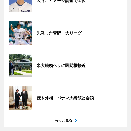
大谷、イメージ調査で１位
先発した菅野 大リーグ
米大統領ヘリに民間機接近
茂木外相、パナマ大統領と会談
もっと見る