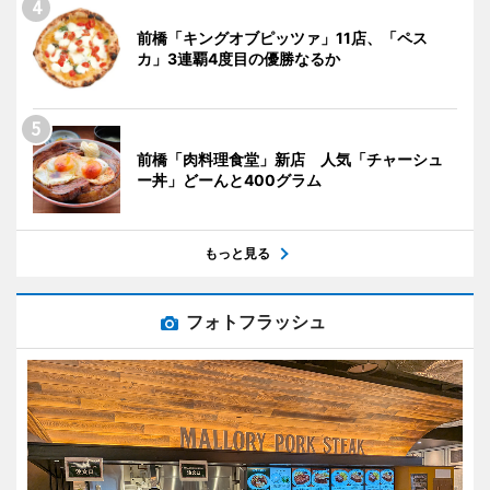
前橋「キングオブピッツァ」11店、「ペス
カ」3連覇4度目の優勝なるか
前橋「肉料理食堂」新店 人気「チャーシュ
ー丼」どーんと400グラム
もっと見る
フォトフラッシュ