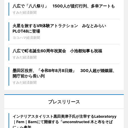
八広で「八八祭り」 1500人が提灯行列、多幸アートも
すみだ経済新聞
火星を旅するVR体験アトラクション みなとみらい
PLOT48に登場
ヨコハマ経済新聞
八広で町名誕生60周年祝賀会 小池都知事も祝福
すみだ経済新聞
墨田区役所、「令和8年8月8日婚」 300人超が婚姻届、
開庁前から長い列
すみだ経済新聞
プレスリリース
インテリアスタイリスト黒田美津子氏が主宰するLaboratoryy
｜Fern｜Barnにて開催する「unconstructed 木と布をそば
に」へ参加。