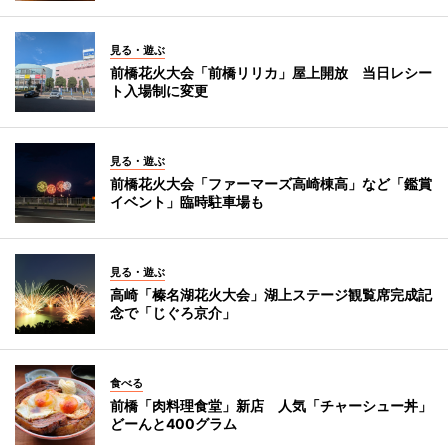
見る・遊ぶ
前橋花火大会「前橋リリカ」屋上開放 当日レシー
ト入場制に変更
見る・遊ぶ
前橋花火大会「ファーマーズ高崎棟高」など「鑑賞
イベント」臨時駐車場も
見る・遊ぶ
高崎「榛名湖花火大会」湖上ステージ観覧席完成記
念で「じぐろ京介」
食べる
前橋「肉料理食堂」新店 人気「チャーシュー丼」
どーんと400グラム