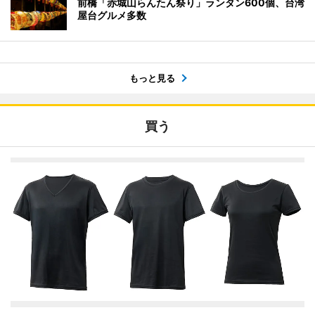
前橋「赤城山らんたん祭り」ランタン600個、台湾
屋台グルメ多数
もっと見る
買う