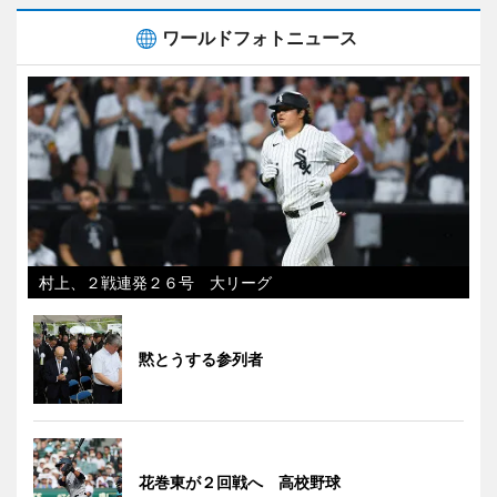
ワールドフォトニュース
村上、２戦連発２６号 大リーグ
黙とうする参列者
花巻東が２回戦へ 高校野球