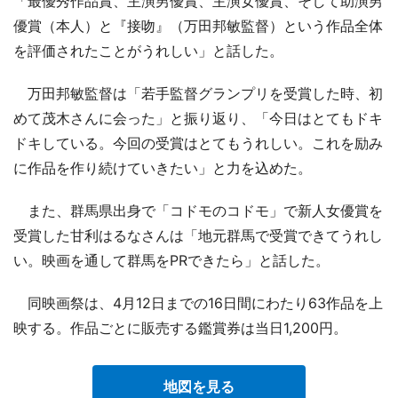
「最優秀作品賞、主演男優賞、主演女優賞、そして助演男
優賞（本人）と『接吻』（万田邦敏監督）という作品全体
を評価されたことがうれしい」と話した。
万田邦敏監督は「若手監督グランプリを受賞した時、初
めて茂木さんに会った」と振り返り、「今日はとてもドキ
ドキしている。今回の受賞はとてもうれしい。これを励み
に作品を作り続けていきたい」と力を込めた。
また、群馬県出身で「コドモのコドモ」で新人女優賞を
受賞した甘利はるなさんは「地元群馬で受賞できてうれし
い。映画を通して群馬をPRできたら」と話した。
同映画祭は、4月12日までの16日間にわたり63作品を上
映する。作品ごとに販売する鑑賞券は当日1,200円。
地図を見る