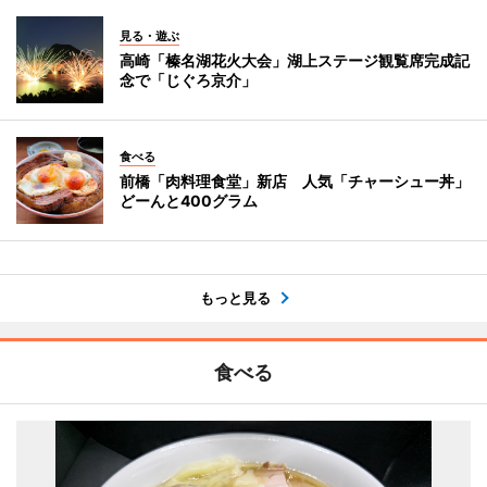
見る・遊ぶ
高崎「榛名湖花火大会」湖上ステージ観覧席完成記
念で「じぐろ京介」
食べる
前橋「肉料理食堂」新店 人気「チャーシュー丼」
どーんと400グラム
もっと見る
食べる