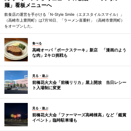
麺」看板メニューへ
飲食店の運営を手がける「N-Style Smile（エヌスタイルスマイル）」
（高崎市上豊岡町）は7月16日、「ラーメン喜重軒」（高崎市豊岡町）
をオープンした。
食べる
高崎オーパ「ポークステーキ」新店 「漫画のよう
な肉」2キロ挑戦も
見る・遊ぶ
前橋花火大会「前橋リリカ」屋上開放 当日レシー
ト入場制に変更
見る・遊ぶ
前橋花火大会「ファーマーズ高崎棟高」など「鑑賞
イベント」臨時駐車場も