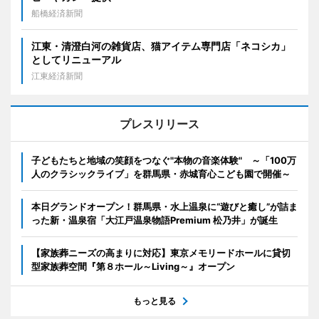
船橋経済新聞
江東・清澄白河の雑貨店、猫アイテム専門店「ネコシカ」
としてリニューアル
江東経済新聞
プレスリリース
子どもたちと地域の笑顔をつなぐ"本物の音楽体験" ～「100万
人のクラシックライブ」を群馬県・赤城育心こども園で開催～
本日グランドオープン！群馬県・水上温泉に“遊びと癒し”が詰ま
った新・温泉宿「大江戸温泉物語Premium 松乃井」が誕生
【家族葬ニーズの高まりに対応】東京メモリードホールに貸切
型家族葬空間『第８ホール～Living～』オープン
もっと見る