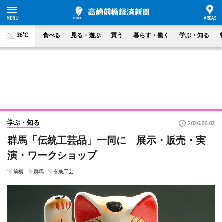
36°C
食べる
見る・遊ぶ
買う
暮らす・働く
学ぶ・知る
学ぶ・知る
2026.06.03
群馬「伝統工芸品」一同に 展示・販売・実
演・ワークショップ
前橋
群馬
伝統工芸