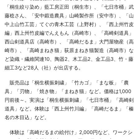
「桐生絞り染め」藍工房正田（桐生市）、「七日市桶」武
藤稔さん、「安中鍛造農具」山崎製作所（安中市）、「山
中上山竹工芸」てぐの青木工芸（上野村）、「西上州竹皮
編」西上州竹皮編でんえもん（高崎市）、「高崎剣道具」
西山剣道具店（高崎市）、「高崎だるま」大門屋物産（高
崎市）、「高崎まねき猫」荻原まねき猫製造（高崎市）な
ど染織・繊維関連10、陶器2、木工品2、金工品3、竹・藤
細工3など28人（社）が出店する。
販売品は「桐生横振刺繍」「竹カゴ」「まな板」「農
具」「刃物」「焼き物」「まねき猫」など。価格は1,000
円前後～。実演は「桐生横振刺繍」「七日市桶」「高崎剣
道具」など。体験は「西上州竹川編」「高崎だるま」「榛
名の木目込」など。
体験は「高崎だるまの絵付け」2,000円など、ワークシ