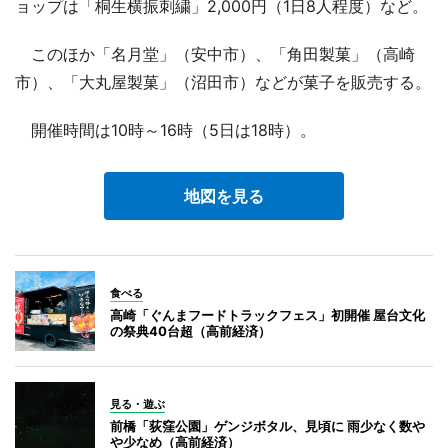
ョップは「桐生横振刺繍」2,000円（1日8人程度）など。
このほか「名月堂」（安中市）、「角田製菓」（高崎
市）、「大丸屋製菓」（沼田市）などが菓子を販売する。
開催時間は10時～16時（5日は18時）。
地図を見る
食べる
高崎「ぐんまフードトラックフェス」初開催 屋台文化
の祭典40台超（高前経済）
見る・遊ぶ
前橋「荻窪公園」ゲンジボタル、見頃に 雨少なく数や
や少なめ（高前経済）