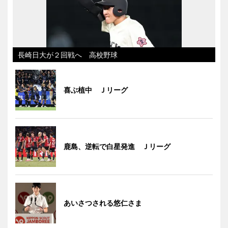
長崎日大が２回戦へ 高校野球
喜ぶ植中 Ｊリーグ
鹿島、逆転で白星発進 Ｊリーグ
あいさつされる悠仁さま