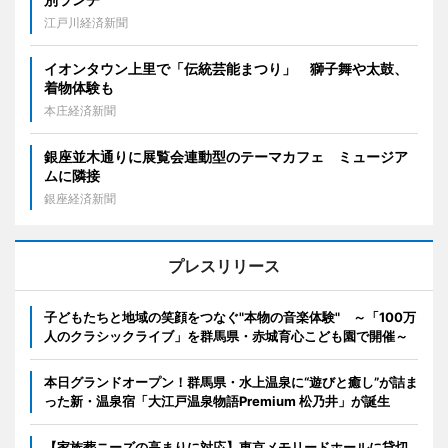
江戸川経済新聞
イオンタウン上里で「伝統芸能まつり」 獅子舞や太鼓、
着物体験も
本庄経済新聞
銀座並木通りに展覧会連動型のテーマカフェ ミュージア
ムに隣接
銀座経済新聞
プレスリリース
子どもたちと地域の笑顔をつなぐ"本物の音楽体験" ～「100万
人のクラシックライブ」を群馬県・赤城育心こども園で開催～
本日グランドオープン！群馬県・水上温泉に“遊びと癒し”が詰ま
った新・温泉宿「大江戸温泉物語Premium 松乃井」が誕生
【家族葬ニーズの高まりに対応】東京メモリードホールに貸切