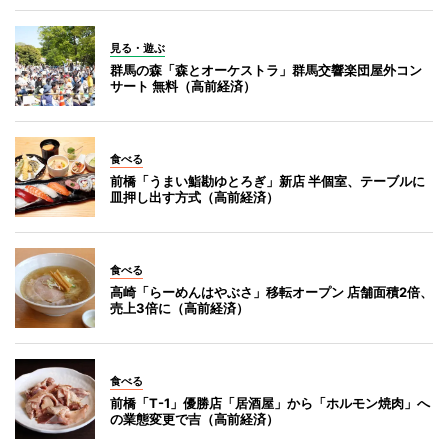
見る・遊ぶ
群馬の森「森とオーケストラ」群馬交響楽団屋外コン
サート 無料（高前経済）
食べる
前橋「うまい鮨勘ゆとろぎ」新店 半個室、テーブルに
皿押し出す方式（高前経済）
食べる
高崎「らーめんはやぶさ」移転オープン 店舗面積2倍、
売上3倍に（高前経済）
食べる
前橋「T-1」優勝店「居酒屋」から「ホルモン焼肉」へ
の業態変更で吉（高前経済）