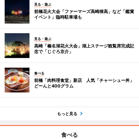
見る・遊ぶ
前橋花火大会「ファーマーズ高崎棟高」など「鑑賞
イベント」臨時駐車場も
見る・遊ぶ
高崎「榛名湖花火大会」湖上ステージ観覧席完成記
念で「じぐろ京介」
食べる
前橋「肉料理食堂」新店 人気「チャーシュー丼」
どーんと400グラム
もっと見る
食べる