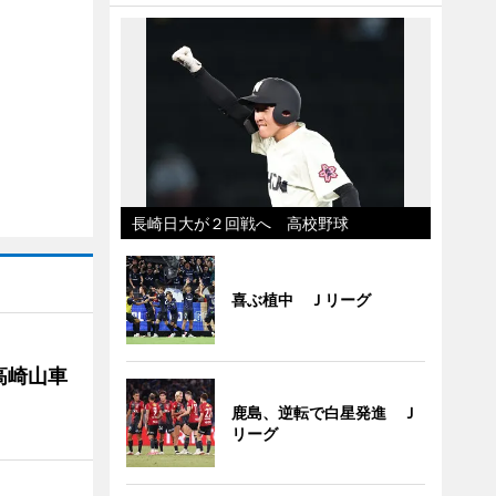
長崎日大が２回戦へ 高校野球
喜ぶ植中 Ｊリーグ
高崎山車
鹿島、逆転で白星発進 Ｊ
リーグ