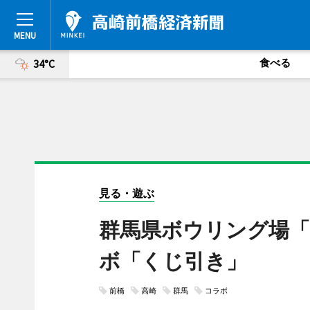
食べる
34°C
見る・遊ぶ
群馬県ボウリング場
ボ「くじ引き」
前橋
高崎
群馬
コラボ