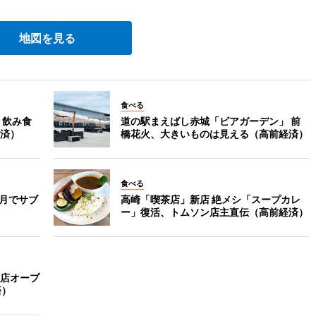
地図を見る
食べる
 飲み食
道の駅まえばし赤城「ビアガーデン」 前
済）
橋花火、大きいものは見える（高前経済）
食べる
カ月でサブ
高崎「喫茶店」新店 絶メシ「スープカレ
ー」復活、トムソン店主直伝（高前経済）
店オープ
済）