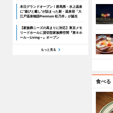
本日グランドオープン！群馬県・水上温泉
に“遊びと癒し”が詰まった新・温泉宿「大
江戸温泉物語Premium 松乃井」が誕生
【家族葬ニーズの高まりに対応】東京メモ
リードホールに貸切型家族葬空間『第８ホ
ール～Living～』オープン
もっと見る
食べる