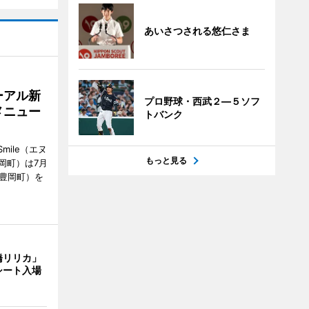
あいさつされる悠仁さま
ーアル新
プロ野球・西武２―５ソフ
メニュー
トバンク
mile（エヌ
もっと見る
岡町）は7月
市豊岡町）を
橋リリカ」
シート入場