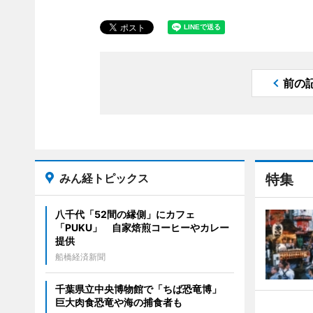
前の
みん経トピックス
特集
八千代「52間の縁側」にカフェ
「PUKU」 自家焙煎コーヒーやカレー
提供
船橋経済新聞
千葉県立中央博物館で「ちば恐竜博」
巨大肉食恐竜や海の捕食者も