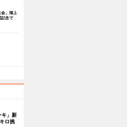
大会」湖上
成記念で
ーキ」新
キロ挑