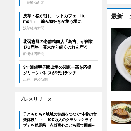
千葉経済新聞
最新ニ
浅草・松が谷にニットカフェ「ito-
mori」 編み物好きが集う場に
浅草経済新聞
北習志野の老舗精肉店「鳥吉」が創業
170周年 幕末から続くのれん守る
船橋経済新聞
3年連続甲子園出場の関東一高を応援
グリーンパレスが特別ランチ
江戸川経済新聞
プレスリリース
子どもたちと地域の笑顔をつなぐ"本物の音
楽体験" ～「100万人のクラシックライ
ブ」を群馬県・赤城育心こども園で開催～