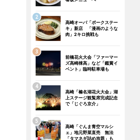
高崎オーパ「ポークステー
キ」新店 「漫画のような
肉」2キロ挑戦も
前橋花火大会「ファーマー
ズ高崎棟高」など「鑑賞イ
ベント」臨時駐車場も
高崎「榛名湖花火大会」湖
上ステージ観覧席完成記念
で「じぐろ京介」
高崎「ぐんま青空マルシ
ェ」地元野菜直売 無法
「タマネギ詰め放題」も