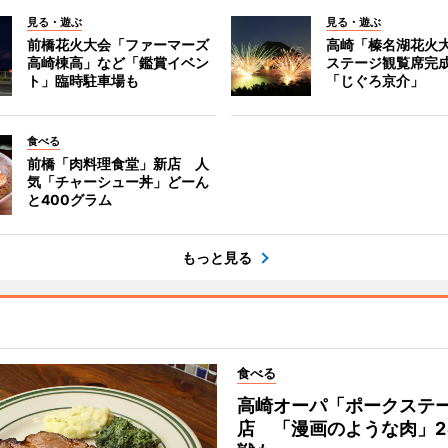
見る・遊ぶ
見る・遊ぶ
前橋花火大会「ファーマーズ
高崎「榛名湖花火
高崎棟高」など「鑑賞イベン
ステージ観覧席完
ト」臨時駐車場も
「じぐろ京介」
食べる
前橋「肉料理食堂」新店 人
気「チャーシュー丼」どーん
と400グラム
もっと見る
食べる
高崎オーパ「ポークステ
店 「漫画のような肉」2