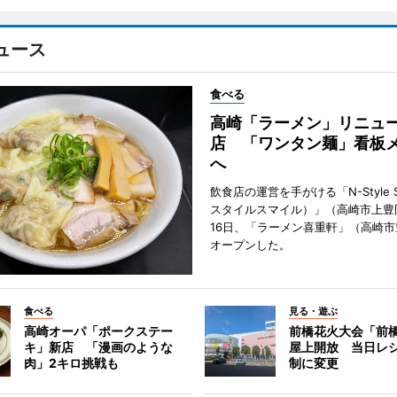
ュース
食べる
高崎「ラーメン」リニュ
店 「ワンタン麺」看板
へ
飲食店の運営を手がける「N-Style S
スタイルスマイル）」（高崎市上豊
16日、「ラーメン喜重軒」（高崎
オープンした。
食べる
見る・遊ぶ
高崎オーパ「ポークステー
前橋花火大会「前
キ」新店 「漫画のような
屋上開放 当日レ
肉」2キロ挑戦も
制に変更