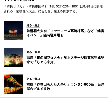
「前橋リリカ」（前橋市国領2、TEL 027-231-4180）は8月8日に開催
される「前橋花火大会」に合わせ、屋上を開放する。
見る・遊ぶ
前橋花火大会「ファーマーズ高崎棟高」など「鑑賞
イベント」臨時駐車場も
見る・遊ぶ
高崎「榛名湖花火大会」湖上ステージ観覧席完成記
念で「じぐろ京介」
見る・遊ぶ
前橋「赤城山らんたん祭り」ランタン600個、台湾
屋台グルメ多数