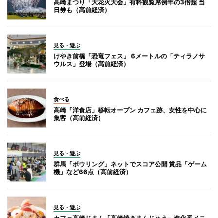
高崎まつり「大花火大会」有料観覧席例年の3倍超 当
日券も（高前経済）
見る・遊ぶ
けやき前橋「恐竜フェス」 6メートルの「ティラノサ
ウルス」登場（高前経済）
食べる
高崎「洋食店」移転オープン カフェ跡、女性を中心に
集客（高前経済）
見る・遊ぶ
群馬「ボウリング」ネットでスコア公開 賞品「ゲーム
機」など66点（高前経済）
見る・遊ぶ