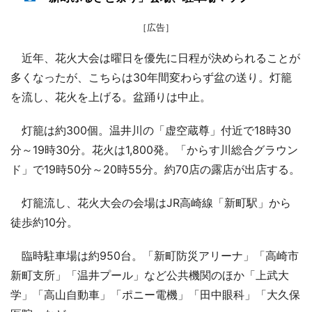
［広告］
近年、花火大会は曜日を優先に日程が決められることが
多くなったが、こちらは30年間変わらず盆の送り。灯籠
を流し、花火を上げる。盆踊りは中止。
灯籠は約300個。温井川の「虚空蔵尊」付近で18時30
分～19時30分。花火は1,800発。「からす川総合グラウン
ド」で19時50分～20時55分。約70店の露店が出店する。
灯籠流し、花火大会の会場はJR高崎線「新町駅」から
徒歩約10分。
臨時駐車場は約950台。「新町防災アリーナ」「高崎市
新町支所」「温井プール」など公共機関のほか「上武大
学」「高山自動車」「ポニー電機」「田中眼科」「大久保