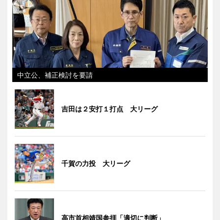
中立公、補正検討を要請
吉田は２安打１打点 大リーグ
千賀の力投 大リーグ
高市首相靖国参拝「適切に判断」