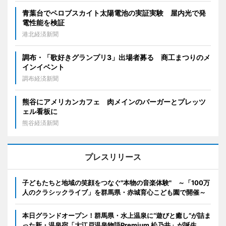
青葉台でペロブスカイト太陽電池の実証実験 屋内光で発
電性能を検証
港北経済新聞
調布・「歌好きグランプリ3」出場者募る 商工まつりのメ
インイベント
調布経済新聞
熊谷にアメリカンカフェ 肉メインのバーガーとプレッツ
ェル看板に
熊谷経済新聞
プレスリリース
子どもたちと地域の笑顔をつなぐ"本物の音楽体験" ～「100万
人のクラシックライブ」を群馬県・赤城育心こども園で開催～
本日グランドオープン！群馬県・水上温泉に“遊びと癒し”が詰ま
った新・温泉宿「大江戸温泉物語Premium 松乃井」が誕生