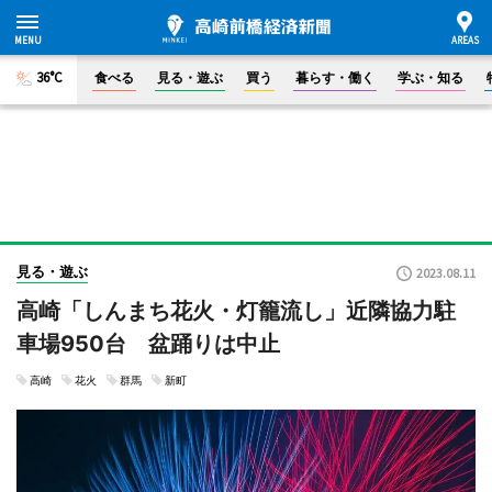
36°C
食べる
見る・遊ぶ
買う
暮らす・働く
学ぶ・知る
見る・遊ぶ
2023.08.11
高崎「しんまち花火・灯籠流し」近隣協力駐
車場950台 盆踊りは中止
高崎
花火
群馬
新町