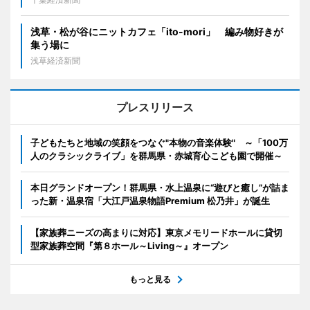
浅草・松が谷にニットカフェ「ito-mori」 編み物好きが
集う場に
浅草経済新聞
プレスリリース
子どもたちと地域の笑顔をつなぐ"本物の音楽体験" ～「100万
人のクラシックライブ」を群馬県・赤城育心こども園で開催～
本日グランドオープン！群馬県・水上温泉に“遊びと癒し”が詰ま
った新・温泉宿「大江戸温泉物語Premium 松乃井」が誕生
【家族葬ニーズの高まりに対応】東京メモリードホールに貸切
型家族葬空間『第８ホール～Living～』オープン
もっと見る