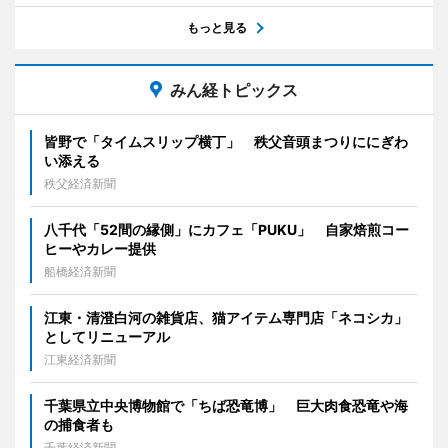
もっと見る
みん経トピックス
皆野で「タイムスリップ横丁」 秩父音頭まつりににぎわ
い添える
秩父経済新聞
八千代「52間の縁側」にカフェ「PUKU」 自家焙煎コー
ヒーやカレー提供
船橋経済新聞
江東・清澄白河の雑貨店、猫アイテム専門店「ネコシカ」
としてリニューアル
江東経済新聞
千葉県立中央博物館で「ちば恐竜博」 巨大肉食恐竜や海
の捕食者も
千葉経済新聞