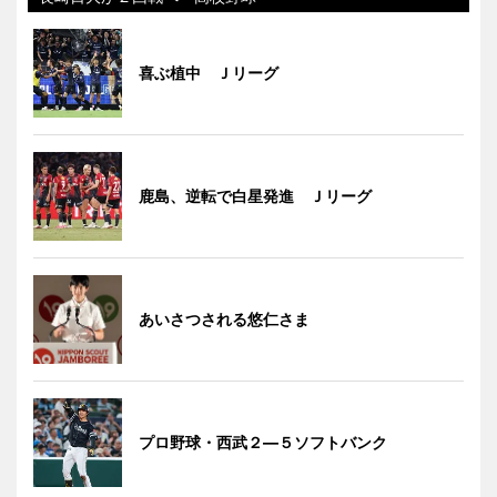
喜ぶ植中 Ｊリーグ
鹿島、逆転で白星発進 Ｊリーグ
あいさつされる悠仁さま
プロ野球・西武２―５ソフトバンク