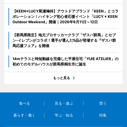
【KEEN×LUCY尾瀬鳩待】アウトドアブランド「KEEN」とコラ
ボレーション！ハイキング初心者応援イベント「LUCY × KEEN
Outdoor Weekend」開催｜2026年9月11日～12日
【群馬県限定】地元プロサッカークラブ「ザスパ群馬」とセブ
ン‐イレブンがコラボ！選手が選んだ5品が登場する『ザスパ群
馬応援フェア』を開催
14mテラスと時短動線を完備した平屋住宅「YUIE ATELIER」の
初めてのモデルハウスが群馬県桐生市に誕生
もっと見る
食べる
見る・遊ぶ
買う
暮らす・働く
学ぶ・知る
特集