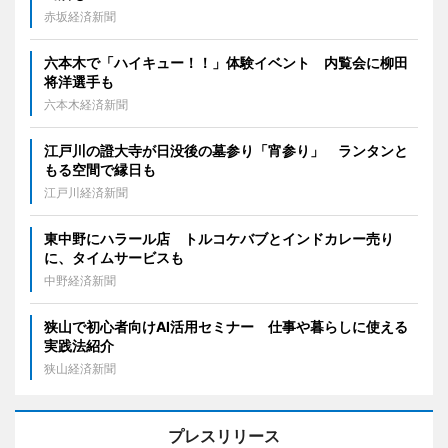
赤坂経済新聞
六本木で「ハイキュー！！」体験イベント 内覧会に柳田
将洋選手も
六本木経済新聞
江戸川の證大寺が日没後の墓参り「宵参り」 ランタンと
もる空間で縁日も
江戸川経済新聞
東中野にハラール店 トルコケバブとインドカレー売り
に、タイムサービスも
中野経済新聞
狭山で初心者向けAI活用セミナー 仕事や暮らしに使える
実践法紹介
狭山経済新聞
プレスリリース