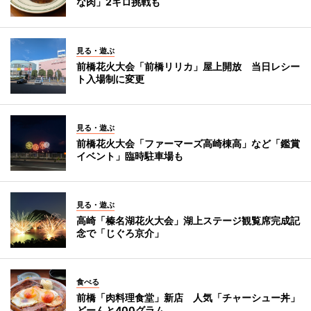
な肉」2キロ挑戦も
見る・遊ぶ
前橋花火大会「前橋リリカ」屋上開放 当日レシー
ト入場制に変更
見る・遊ぶ
前橋花火大会「ファーマーズ高崎棟高」など「鑑賞
イベント」臨時駐車場も
見る・遊ぶ
高崎「榛名湖花火大会」湖上ステージ観覧席完成記
念で「じぐろ京介」
食べる
前橋「肉料理食堂」新店 人気「チャーシュー丼」
どーんと400グラム