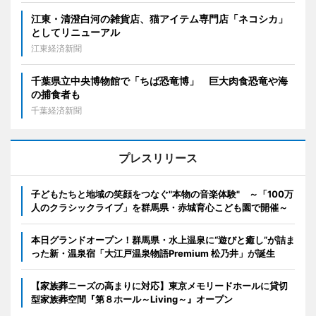
江東・清澄白河の雑貨店、猫アイテム専門店「ネコシカ」
としてリニューアル
江東経済新聞
千葉県立中央博物館で「ちば恐竜博」 巨大肉食恐竜や海
の捕食者も
千葉経済新聞
プレスリリース
子どもたちと地域の笑顔をつなぐ"本物の音楽体験" ～「100万
人のクラシックライブ」を群馬県・赤城育心こども園で開催～
本日グランドオープン！群馬県・水上温泉に“遊びと癒し”が詰ま
った新・温泉宿「大江戸温泉物語Premium 松乃井」が誕生
【家族葬ニーズの高まりに対応】東京メモリードホールに貸切
型家族葬空間『第８ホール～Living～』オープン