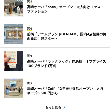
買う
高崎オーパ「coca」オープン 大人向けファスト
ファッション
買う
前橋「デニムブランドDENHAM」国内4店舗目の路
面新店、好スタート
買う
高崎オーパ「ラックラック」群馬初 オフプライス
100ブランド1万点
買う
高崎オーパ「Zoff」12年振り復活オープン メガ
ネ一式5,500円から
もっと見る