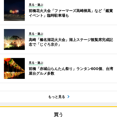
見る・遊ぶ
前橋花火大会「ファーマーズ高崎棟高」など「鑑賞
イベント」臨時駐車場も
見る・遊ぶ
高崎「榛名湖花火大会」湖上ステージ観覧席完成記
念で「じぐろ京介」
見る・遊ぶ
前橋「赤城山らんたん祭り」ランタン600個、台湾
屋台グルメ多数
もっと見る
買う