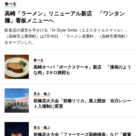
食べる
高崎「ラーメン」リニューアル新店 「ワンタン
麺」看板メニューへ
飲食店の運営を手がける「N-Style Smile（エヌスタイルスマイル）」
（高崎市上豊岡町）は7月16日、「ラーメン喜重軒」（高崎市豊岡町）
をオープンした。
食べる
高崎オーパ「ポークステーキ」新店 「漫画のよう
な肉」2キロ挑戦も
見る・遊ぶ
前橋花火大会「前橋リリカ」屋上開放 当日レシー
ト入場制に変更
見る・遊ぶ
前橋花火大会「ファーマーズ高崎棟高」など「鑑賞