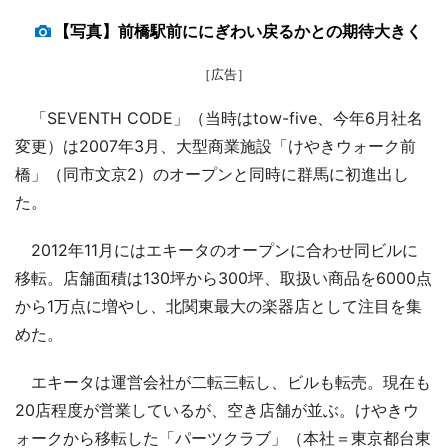
【写真】前橋駅前ににぎわい戻るかとの期待大きく
［広告］
「SEVENTH CODE」（当時はtow-five、今年6月社名
変更）は2007年3月、大型商業施設「けやきウォーク前
橋」（同市文京2）のオープンと同時に群馬に初進出し
た。
2012年11月にはエキータのオープンに合わせ同ビルに
移転。店舗面積は130坪から300坪、取扱い商品を6000点
から1万点に増やし、北関東最大の楽器店として注目を集
めた。
エキータは運営会社が二転三転し、ビルも転売。現在も
20店程度が営業しているが、空き店舗が並ぶ。けやきウ
ォークから移転した「パーツクラブ」（本社＝東京都台東