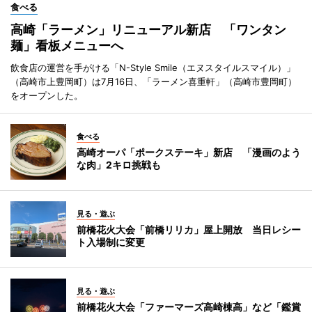
食べる
高崎「ラーメン」リニューアル新店 「ワンタン
麺」看板メニューへ
飲食店の運営を手がける「N-Style Smile（エヌスタイルスマイル）」
（高崎市上豊岡町）は7月16日、「ラーメン喜重軒」（高崎市豊岡町）
をオープンした。
食べる
高崎オーパ「ポークステーキ」新店 「漫画のよう
な肉」2キロ挑戦も
見る・遊ぶ
前橋花火大会「前橋リリカ」屋上開放 当日レシー
ト入場制に変更
見る・遊ぶ
前橋花火大会「ファーマーズ高崎棟高」など「鑑賞