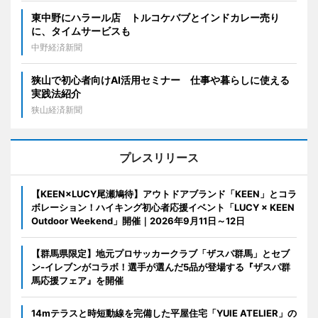
東中野にハラール店 トルコケバブとインドカレー売り
に、タイムサービスも
中野経済新聞
狭山で初心者向けAI活用セミナー 仕事や暮らしに使える
実践法紹介
狭山経済新聞
プレスリリース
【KEEN×LUCY尾瀬鳩待】アウトドアブランド「KEEN」とコラ
ボレーション！ハイキング初心者応援イベント「LUCY × KEEN
Outdoor Weekend」開催｜2026年9月11日～12日
【群馬県限定】地元プロサッカークラブ「ザスパ群馬」とセブ
ン‐イレブンがコラボ！選手が選んだ5品が登場する『ザスパ群
馬応援フェア』を開催
14mテラスと時短動線を完備した平屋住宅「YUIE ATELIER」の