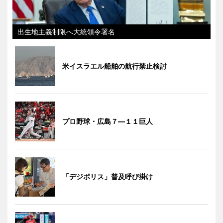
出生地主義制限へ大統領令署名
米イスラエル船舶の航行禁止検討
プロ野球・広島７―１１巨人
「デジポリス」普及呼び掛け