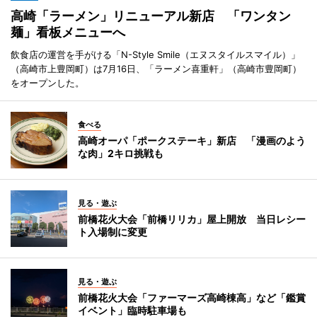
高崎「ラーメン」リニューアル新店 「ワンタン
麺」看板メニューへ
飲食店の運営を手がける「N-Style Smile（エヌスタイルスマイル）」
（高崎市上豊岡町）は7月16日、「ラーメン喜重軒」（高崎市豊岡町）
をオープンした。
食べる
高崎オーパ「ポークステーキ」新店 「漫画のよう
な肉」2キロ挑戦も
見る・遊ぶ
前橋花火大会「前橋リリカ」屋上開放 当日レシー
ト入場制に変更
見る・遊ぶ
前橋花火大会「ファーマーズ高崎棟高」など「鑑賞
イベント」臨時駐車場も