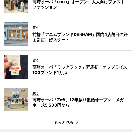
高崎オーパ「coca」オープン 大人向けファスト
ファッション
買う
前橋「デニムブランドDENHAM」国内4店舗目の路
面新店、好スタート
買う
高崎オーパ「ラックラック」群馬初 オフプライス
100ブランド1万点
買う
高崎オーパ「Zoff」12年振り復活オープン メガ
ネ一式5,500円から
もっと見る