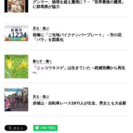
グンマー、秘境を超え魔境に？－「世界最後の魔境」
に群馬県が協力
見る・遊ぶ
前橋に「ご当地バイクナンバープレート」－市の花
「バラ」を図案化
暮らす・働く
「ニッコウキスゲ」は生きていた－絶滅危機から再生
へ
見る・遊ぶ
赤城山・自転車レース2811人が出走、男女とも大会新