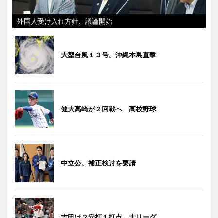
外国人受け入れ方針、議論開始
大型台風１３号、沖縄本島直撃
健大高崎が２回戦へ 高校野球
中立公、補正検討を要請
吉田は２安打１打点 大リーグ