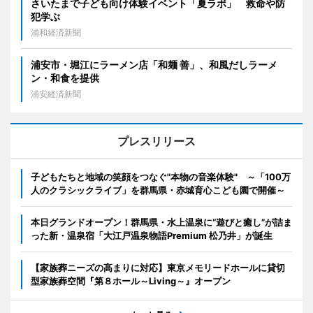
さいたまで子ども向け体験イベント「夏ラボ」 救命や防
犯学ぶ
浦和経済新聞
浦安市・堀江にラーメン店「和麺 善」、和風だしラーメ
ン・和食を提供
浦安経済新聞
プレスリリース
子どもたちと地域の笑顔をつなぐ"本物の音楽体験" ～「100万
人のクラシックライブ」を群馬県・赤城育心こども園で開催～
本日グランドオープン！群馬県・水上温泉に“遊びと癒し”が詰ま
った新・温泉宿「大江戸温泉物語Premium 松乃井」が誕生
【家族葬ニーズの高まりに対応】東京メモリードホールに貸切
型家族葬空間『第８ホール～Living～』オープン