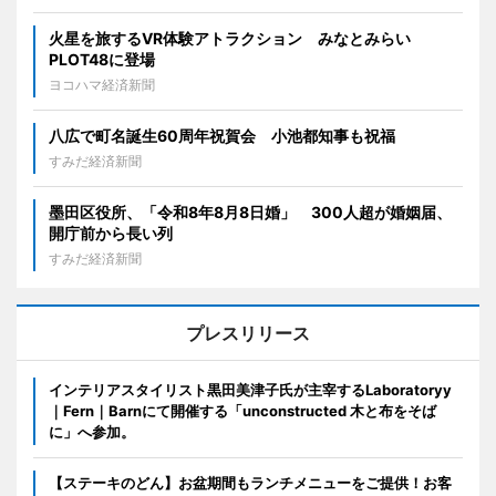
火星を旅するVR体験アトラクション みなとみらい
PLOT48に登場
ヨコハマ経済新聞
八広で町名誕生60周年祝賀会 小池都知事も祝福
すみだ経済新聞
墨田区役所、「令和8年8月8日婚」 300人超が婚姻届、
開庁前から長い列
すみだ経済新聞
プレスリリース
インテリアスタイリスト黒田美津子氏が主宰するLaboratoryy
｜Fern｜Barnにて開催する「unconstructed 木と布をそば
に」へ参加。
【ステーキのどん】お盆期間もランチメニューをご提供！お客