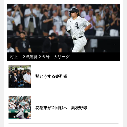
村上、２戦連発２６号 大リーグ
黙とうする参列者
花巻東が２回戦へ 高校野球