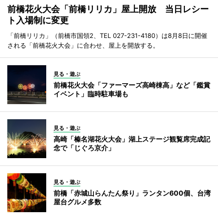
前橋花火大会「前橋リリカ」屋上開放 当日レシー
ト入場制に変更
「前橋リリカ」（前橋市国領2、TEL 027-231-4180）は8月8日に開催
される「前橋花火大会」に合わせ、屋上を開放する。
見る・遊ぶ
前橋花火大会「ファーマーズ高崎棟高」など「鑑賞
イベント」臨時駐車場も
見る・遊ぶ
高崎「榛名湖花火大会」湖上ステージ観覧席完成記
念で「じぐろ京介」
見る・遊ぶ
前橋「赤城山らんたん祭り」ランタン600個、台湾
屋台グルメ多数