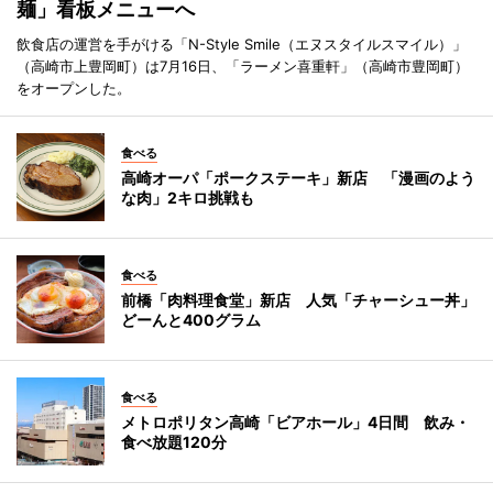
麺」看板メニューへ
飲食店の運営を手がける「N-Style Smile（エヌスタイルスマイル）」
（高崎市上豊岡町）は7月16日、「ラーメン喜重軒」（高崎市豊岡町）
をオープンした。
食べる
高崎オーパ「ポークステーキ」新店 「漫画のよう
な肉」2キロ挑戦も
食べる
前橋「肉料理食堂」新店 人気「チャーシュー丼」
どーんと400グラム
食べる
メトロポリタン高崎「ビアホール」4日間 飲み・
食べ放題120分