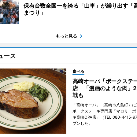
保有台数全国一を誇る「山車」が繰り出す「
まつり」
もっと見る
ュース
食べる
高崎オーパ「ポークステ
店 「漫画のような肉」2
戦も
「高崎オーパ」（高崎市八島町）に7
ポークステーキ専門店「マロリーポ
キ高崎OPA店」（TEL 080-4415-
プンした。