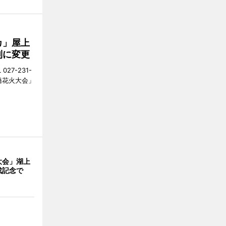
カ」屋上
制に変更
27-231-
橋花火大会」
大会」湖上
成記念で