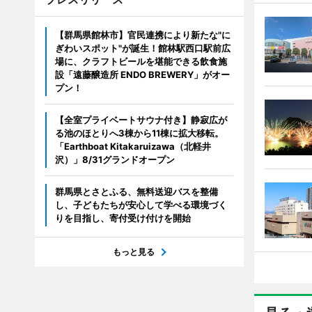
【群馬県館林市】官民連携により新たな"に
ぎわいスポット"が誕生！館林駅西口駅前広
場に、クラフトビールを堪能できる飲食施
設「遠藤醸造所 ENDO BREWERY」がオー
プン！
【全室プライベートサウナ付き】静寂広が
る池のほとりへ3棟から11棟に拡大移転。
「Earthboat Kitakaruizawa（北軽井
沢）」8/31グランドオープン
群馬県とさとふる、無料送迎バスを整備
し、子どもたちが安心して学べる環境づく
りを目指し、寄付受け付けを開始
もっと見る