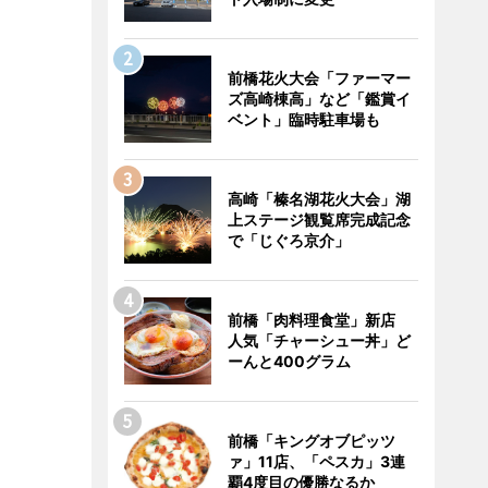
前橋花火大会「ファーマー
ズ高崎棟高」など「鑑賞イ
ベント」臨時駐車場も
高崎「榛名湖花火大会」湖
上ステージ観覧席完成記念
で「じぐろ京介」
前橋「肉料理食堂」新店
人気「チャーシュー丼」ど
ーんと400グラム
前橋「キングオブピッツ
ァ」11店、「ペスカ」3連
覇4度目の優勝なるか