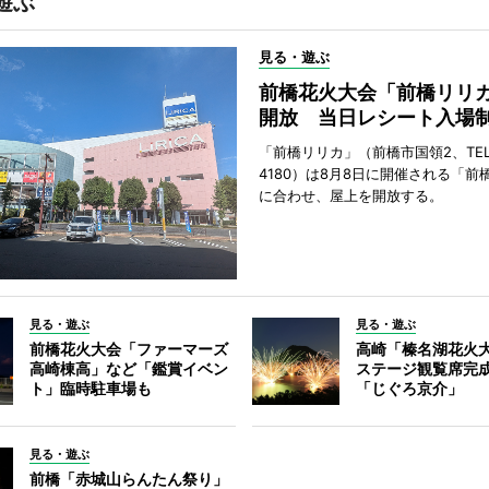
遊ぶ
見る・遊ぶ
前橋花火大会「前橋リリ
開放 当日レシート入場
「前橋リリカ」（前橋市国領2、TEL 0
4180）は8月8日に開催される「前
に合わせ、屋上を開放する。
見る・遊ぶ
見る・遊ぶ
前橋花火大会「ファーマーズ
高崎「榛名湖花火
高崎棟高」など「鑑賞イベン
ステージ観覧席完
ト」臨時駐車場も
「じぐろ京介」
見る・遊ぶ
前橋「赤城山らんたん祭り」