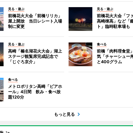
見る・遊ぶ
見る・遊ぶ
前橋花火大会「前橋リリカ」
前橋花火大会「フ
屋上開放 当日レシート入場
高崎棟高」など「
制に変更
ト」臨時駐車場も
見る・遊ぶ
食べる
高崎「榛名湖花火大会」湖上
前橋「肉料理食堂
ステージ観覧席完成記念で
気「チャーシュー
「じぐろ京介」
と400グラム
食べる
メトロポリタン高崎「ビアホ
ール」4日間 飲み・食べ放
題120分
もっと見る