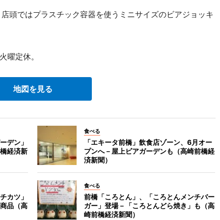
。店頭ではプラスチック容器を使うミニサイズのビアジョッキ
3火曜定休。
地図を見る
食べる
ーデン」
「エキータ前橋」飲食店ゾーン、6月オー
橋経済新
プンへ－屋上ビアガーデンも（高崎前橋経
済新聞）
食べる
チカツ」
前橋「ころとん」、「ころとんメンチバー
商品（高
ガー」登場－「ころとんどら焼き」も（高
崎前橋経済新聞）