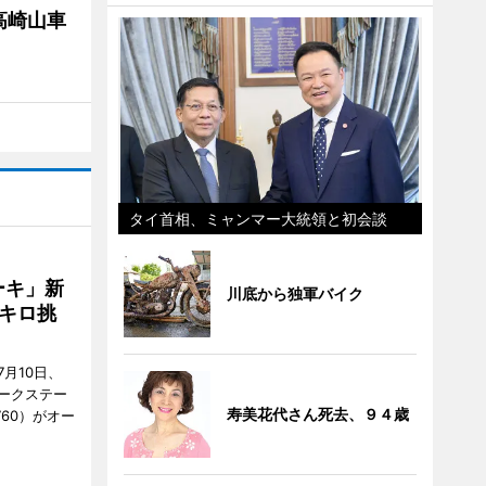
高崎山車
タイ首相、ミャンマー大統領と初会談
ーキ」新
川底から独軍バイク
キロ挑
月10日、
ークステー
寿美花代さん死去、９４歳
9760）がオー