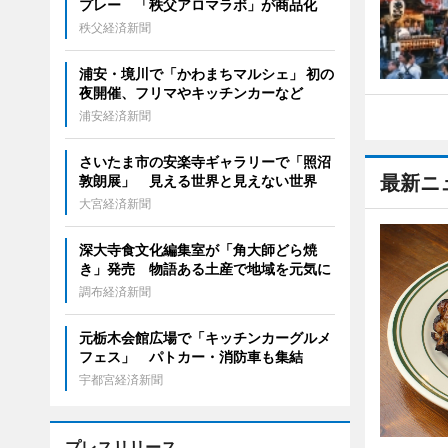
プレー 「秩父アロマラボ」が商品化
秩父経済新聞
浦安・境川で「かわまちマルシェ」 初の
夜開催、フリマやキッチンカーなど
浦安経済新聞
さいたま市の安楽寺ギャラリーで「照沼
最新ニ
敦朗展」 見える世界と見えない世界
大宮経済新聞
深大寺食文化編集室が「角大師どら焼
き」発売 物語ある土産で地域を元気に
調布経済新聞
元栃木会館広場で「キッチンカーグルメ
フェス」 パトカー・消防車も集結
宇都宮経済新聞
プレスリリース