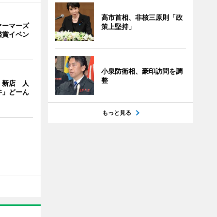
高市首相、非核三原則「政
ァーマーズ
策上堅持」
鑑賞イベン
小泉防衛相、豪印訪問を調
整
」新店 人
丼」どーん
もっと見る