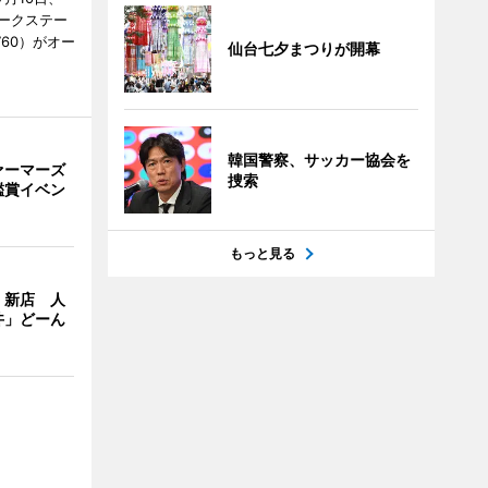
ークステー
9760）がオー
仙台七夕まつりが開幕
韓国警察、サッカー協会を
ァーマーズ
捜索
鑑賞イベン
もっと見る
」新店 人
丼」どーん