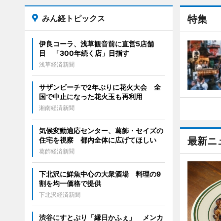
みん経トピックス
特集
伊良コーラ、浅草観音前に直営5店舗
目 「300年続く店」目指す
浅草経済新聞
サザンビーチで2年ぶりに花火大会 全
国で中止になった花火玉も再利用
湘南経済新聞
気候変動適応センター、葛飾・セイズの
最新ニ
住宅を視察 都内全体に広げてほしい
葛飾経済新聞
下北沢に鮮魚中心の大衆酒場 料理の9
割を均一価格で提供
下北沢経済新聞
渋谷にすとぷり「縁日かふぇ」 メンカ