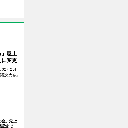
カ」屋上
制に変更
27-231-
橋花火大会」
大会」湖上
成記念で