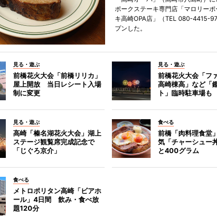
ポークステーキ専門店「マロリーポ
キ高崎OPA店」（TEL 080-4415-
プンした。
見る・遊ぶ
見る・遊ぶ
前橋花火大会「前橋リリカ」
前橋花火大会「フ
屋上開放 当日レシート入場
高崎棟高」など「
制に変更
ト」臨時駐車場も
見る・遊ぶ
食べる
高崎「榛名湖花火大会」湖上
前橋「肉料理食堂
ステージ観覧席完成記念で
気「チャーシュー
「じぐろ京介」
と400グラム
食べる
メトロポリタン高崎「ビアホ
ール」4日間 飲み・食べ放
題120分