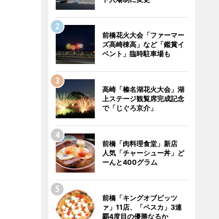
前橋花火大会「ファーマー
ズ高崎棟高」など「鑑賞イ
ベント」臨時駐車場も
高崎「榛名湖花火大会」湖
上ステージ観覧席完成記念
で「じぐろ京介」
前橋「肉料理食堂」新店
人気「チャーシュー丼」ど
ーんと400グラム
前橋「キングオブピッツ
ァ」11店、「ペスカ」3連
覇4度目の優勝なるか