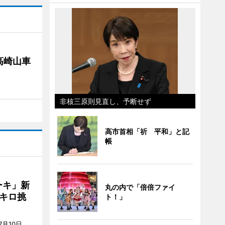
高崎山車
非核三原則見直し、予断せず
高市首相「祈 平和」と記
帳
ーキ」新
丸の内で「倍倍ファイ
キロ挑
ト！」
月10日、