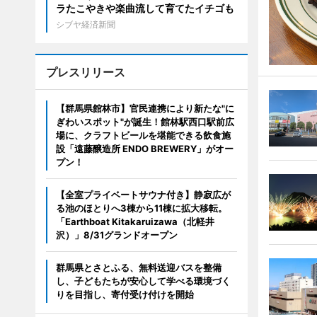
ラたこやきや楽曲流して育てたイチゴも
シブヤ経済新聞
プレスリリース
【群馬県館林市】官民連携により新たな"に
ぎわいスポット"が誕生！館林駅西口駅前広
場に、クラフトビールを堪能できる飲食施
設「遠藤醸造所 ENDO BREWERY」がオー
プン！
【全室プライベートサウナ付き】静寂広が
る池のほとりへ3棟から11棟に拡大移転。
「Earthboat Kitakaruizawa（北軽井
沢）」8/31グランドオープン
群馬県とさとふる、無料送迎バスを整備
し、子どもたちが安心して学べる環境づく
りを目指し、寄付受け付けを開始