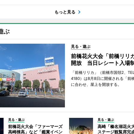
もっと見る
遊ぶ
見る・遊ぶ
前橋花火大会「前橋リリ
開放 当日レシート入場
「前橋リリカ」（前橋市国領2、TEL 0
4180）は8月8日に開催される「前
に合わせ、屋上を開放する。
見る・遊ぶ
見る・遊ぶ
前橋花火大会「ファーマーズ
高崎「榛名湖花火
高崎棟高」など「鑑賞イベン
ステージ観覧席完