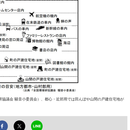
研協議会 騒音小委員会）、都心・近郊用では田んぼや山間の戸建住宅地が