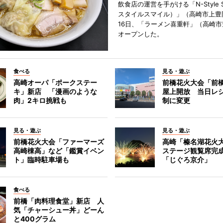
飲食店の運営を手がける「N-Style S
スタイルスマイル）」（高崎市上豊
16日、「ラーメン喜重軒」（高崎
オープンした。
食べる
見る・遊ぶ
高崎オーパ「ポークステー
前橋花火大会「前
キ」新店 「漫画のような
屋上開放 当日レ
肉」2キロ挑戦も
制に変更
見る・遊ぶ
見る・遊ぶ
前橋花火大会「ファーマーズ
高崎「榛名湖花火
高崎棟高」など「鑑賞イベン
ステージ観覧席完
ト」臨時駐車場も
「じぐろ京介」
食べる
前橋「肉料理食堂」新店 人
気「チャーシュー丼」どーん
と400グラム