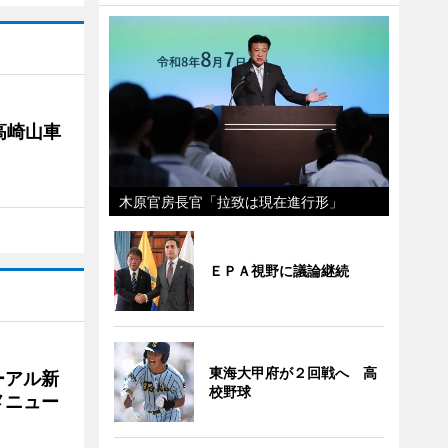
高崎山車
木原官房長官「拉致は現在進行形」
ＥＰＡ視野に議論継続
東海大甲府が２回戦へ 高
ーアル新
校野球
メニュー