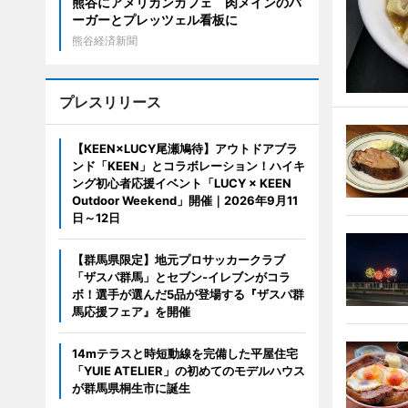
熊谷にアメリカンカフェ 肉メインのバ
ーガーとプレッツェル看板に
熊谷経済新聞
プレスリリース
【KEEN×LUCY尾瀬鳩待】アウトドアブラ
ンド「KEEN」とコラボレーション！ハイキ
ング初心者応援イベント「LUCY × KEEN
Outdoor Weekend」開催｜2026年9月11
日～12日
【群馬県限定】地元プロサッカークラブ
「ザスパ群馬」とセブン‐イレブンがコラ
ボ！選手が選んだ5品が登場する『ザスパ群
馬応援フェア』を開催
14mテラスと時短動線を完備した平屋住宅
「YUIE ATELIER」の初めてのモデルハウス
が群馬県桐生市に誕生