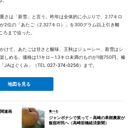
る。
さは「新雪」と言う。昨年は全体的に小ぶりで、2.17キロ
2位の「あたご（2.327キロ）」を300グラム以上引き離
ところまで迫った。
かけて。あたごは甘さと酸味、王秋はジューシー、新雪はシ
める。価格は1.1キロ～1.3キロ未満のものが1個750円。榛
JAはぐくみ」（TEL
027-374-0256
）まで。
地図を見る
関連画
食べる
ジャンボナシで笑って－高崎の果樹農家が
飯舘村民へ（高崎前橋経済新聞）