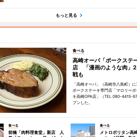
もっと見る
食べる
高崎オーパ「ポークステ
店 「漫画のような肉」2
戦も
「高崎オーパ」（高崎市八島町）に7
ポークステーキ専門店「マロリーポ
キ高崎OPA店」（TEL 080-4415-
プンした。
食べる
食べる
前橋「肉料理食堂」新店 人
メトロポリタン高