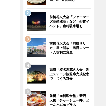
前橋花火大会「ファーマー
ズ高崎棟高」など「鑑賞イ
ベント」臨時駐車場も
前橋花火大会「前橋リリ
カ」屋上開放 当日レシー
ト入場制に変更
高崎「榛名湖花火大会」湖
上ステージ観覧席完成記念
で「じぐろ京介」
前橋「肉料理食堂」新店
人気「チャーシュー丼」ど
ーんと400グラム