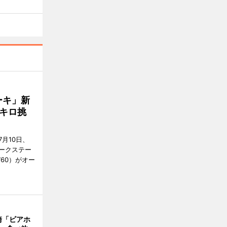
ーキ」新
キロ挑
月10日、
ークステー
9760）がオー
崎「ビアホ