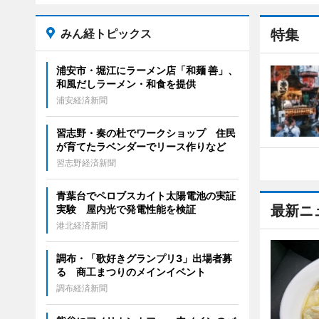
みん経トピックス
特集
浦安市・堀江にラーメン店「和麺 善」、
和風だしラーメン・和食を提供
浦安経済新聞
習志野・奏の杜でワークショップ 住民
が育てたラベンダーでリース作りなど
習志野経済新聞
青葉台でペロブスカイト太陽電池の実証
最新ニ
実験 屋内光で発電性能を検証
港北経済新聞
調布・「歌好きグランプリ3」出場者募
る 商工まつりのメインイベント
調布経済新聞