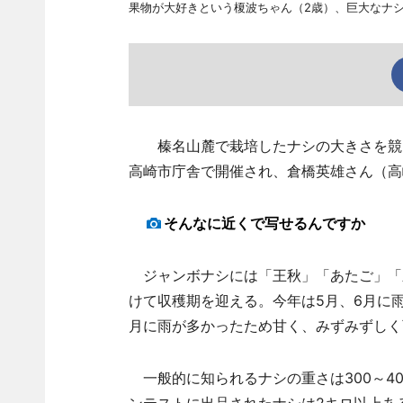
果物が大好きという榎波ちゃん（2歳）、巨大なナ
榛名山麓で栽培したナシの大きさを競うコ
高崎市庁舎で開催され、倉橋英雄さん（高崎
そんなに近くで写せるんですか
ジャンボナシには「王秋」「あたご」「新
けて収穫期を迎える。今年は5月、6月に
月に雨が多かったため甘く、みずみずしく
一般的に知られるナシの重さは300～4