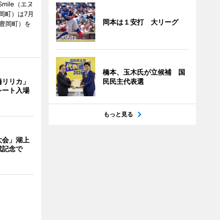
mile（エヌ
岡町）は7月
岡本は１安打 大リーグ
市豊岡町）を
橋本、玉木氏が立候補 国
橋リリカ」
民民主代表選
シート入場
もっと見る
大会」湖上
成記念で