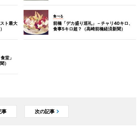
食べる
スト最大
前橋「デカ盛り巡礼」－チャリ40キロ、
）
食事5キロ超？（高崎前橋経済新聞）
り食堂」
聞）
記事
次の記事