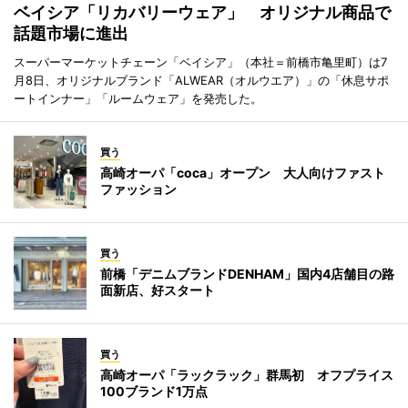
ベイシア「リカバリーウェア」 オリジナル商品で
話題市場に進出
スーパーマーケットチェーン「ベイシア」（本社＝前橋市亀里町）は7
月8日、オリジナルブランド「ALWEAR（オルウエア）」の「休息サポ
ートインナー」「ルームウェア」を発売した。
買う
高崎オーパ「coca」オープン 大人向けファスト
ファッション
買う
前橋「デニムブランドDENHAM」国内4店舗目の路
面新店、好スタート
買う
高崎オーパ「ラックラック」群馬初 オフプライス
100ブランド1万点