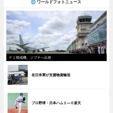
ワールドフォトニュース
Ｐ１哨戒機、ジブチへ出発
在日米軍が支援物資輸送
プロ野球・日本ハム１―０楽天