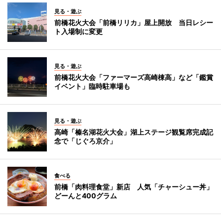
見る・遊ぶ
前橋花火大会「前橋リリカ」屋上開放 当日レシー
ト入場制に変更
見る・遊ぶ
前橋花火大会「ファーマーズ高崎棟高」など「鑑賞
イベント」臨時駐車場も
見る・遊ぶ
高崎「榛名湖花火大会」湖上ステージ観覧席完成記
念で「じぐろ京介」
食べる
前橋「肉料理食堂」新店 人気「チャーシュー丼」
どーんと400グラム