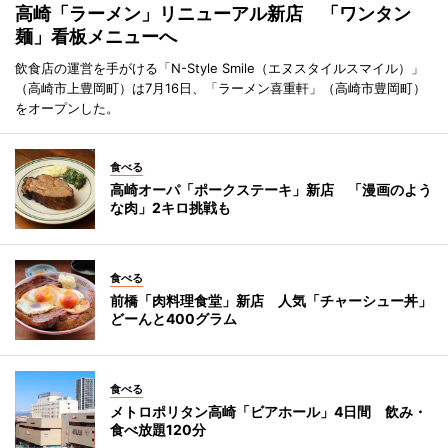
高崎「ラーメン」リニューアル新店 「ワンタン
麺」看板メニューへ
飲食店の運営を手がける「N-Style Smile（エヌスタイルスマイル）」
（高崎市上豊岡町）は7月16日、「ラーメン喜重軒」（高崎市豊岡町）
をオープンした。
食べる
高崎オーパ「ポークステーキ」新店 「漫画のよう
な肉」2キロ挑戦も
食べる
前橋「肉料理食堂」新店 人気「チャーシュー丼」
どーんと400グラム
食べる
メトロポリタン高崎「ビアホール」4日間 飲み・
食べ放題120分