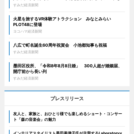
すみだ経済新聞
火星を旅するVR体験アトラクション みなとみらい
PLOT48に登場
ヨコハマ経済新聞
八広で町名誕生60周年祝賀会 小池都知事も祝福
すみだ経済新聞
墨田区役所、「令和8年8月8日婚」 300人超が婚姻届、
開庁前から長い列
すみだ経済新聞
プレスリリース
友人と、家族と、おひとり様でも楽しめるショート・コンサー
ト「森の音楽会」の魅力
インテリアスタイリスト黒田美津子氏が主宰するLaboratoryy