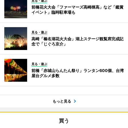
見る・遊ぶ
前橋花火大会「ファーマーズ高崎棟高」など「鑑賞
イベント」臨時駐車場も
見る・遊ぶ
高崎「榛名湖花火大会」湖上ステージ観覧席完成記
念で「じぐろ京介」
見る・遊ぶ
前橋「赤城山らんたん祭り」ランタン600個、台湾
屋台グルメ多数
もっと見る
買う