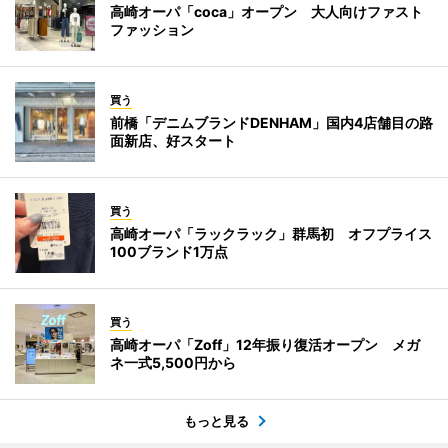
高崎オーパ「coca」オープン 大人向けファスト
ファッション
買う
前橋「デニムブランドDENHAM」国内4店舗目の路
面新店、好スタート
買う
高崎オーパ「ラックラック」群馬初 オフプライス
100ブランド1万点
買う
高崎オーパ「Zoff」12年振り復活オープン メガ
ネ一式5,500円から
もっと見る