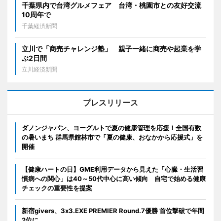
千葉県内で台湾グルメフェア 台湾・桃園市との友好交流
10周年で
千葉経済新聞
立川で「商売チャレンジ塾」 親子一緒に商売や起業を学
ぶ2日間
立川経済新聞
プレスリリース
ダノンジャパン、ヨーグルトで夏の健康管理を応援！全国有数
の暑いまち 群馬県館林市で「夏の健康、おなかから応援式」を
開催
【健康ハートの日】GME利用データから見えた「心臓・生活習
慣病への関心」は40～50代中心に高い傾向 自宅で始める健康
チェックの重要性を提案
新宿givers、3x3.EXE PREMIER Round.7優勝 首位撃破で年間
2位に