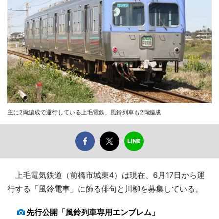
主に2両編成で運行している上毛電鉄、風鈴列車も2両編成
上毛電気鉄道（前橋市城東4）は現在、6月17日から運
行する「風鈴電車」に飾る俳句と川柳を募集している。
先行公開「風鈴列車専用エンブレム」