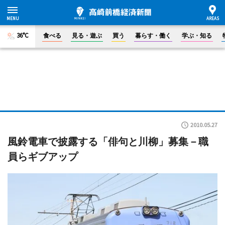
36°C
食べる
見る・遊ぶ
買う
暮らす・働く
学ぶ・知る
2010.05.27
風鈴電車で披露する「俳句と川柳」募集－職
員らギブアップ