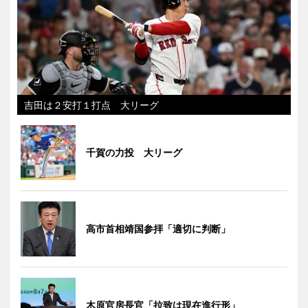
吉田は２安打１打点 大リーグ
千賀の力投 大リーグ
高市首相靖国参拝「適切に判断」
木原官房長官「拉致は現在進行形」