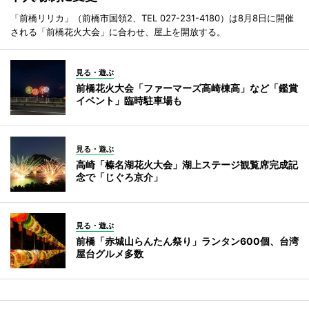
「前橋リリカ」（前橋市国領2、TEL 027-231-4180）は8月8日に開催
される「前橋花火大会」に合わせ、屋上を開放する。
見る・遊ぶ
前橋花火大会「ファーマーズ高崎棟高」など「鑑賞
イベント」臨時駐車場も
見る・遊ぶ
高崎「榛名湖花火大会」湖上ステージ観覧席完成記
念で「じぐろ京介」
見る・遊ぶ
前橋「赤城山らんたん祭り」ランタン600個、台湾
屋台グルメ多数