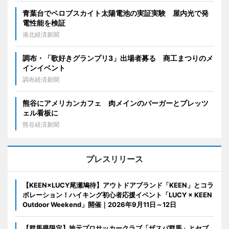
青葉台でペロブスカイト太陽電池の実証実験 屋内光で発
電性能を検証
港北経済新聞
調布・「歌好きグランプリ3」出場者募る 商工まつりのメ
インイベント
調布経済新聞
熊谷にアメリカンカフェ 肉メインのバーガーとプレッツ
ェル看板に
熊谷経済新聞
プレスリリース
【KEEN×LUCY尾瀬鳩待】アウトドアブランド「KEEN」とコラ
ボレーション！ハイキング初心者応援イベント「LUCY × KEEN
Outdoor Weekend」開催｜2026年9月11日～12日
【群馬県限定】地元プロサッカークラブ「ザスパ群馬」とセブ