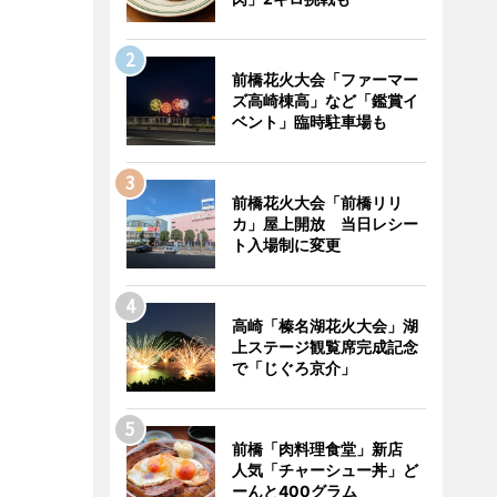
前橋花火大会「ファーマー
ズ高崎棟高」など「鑑賞イ
ベント」臨時駐車場も
前橋花火大会「前橋リリ
カ」屋上開放 当日レシー
ト入場制に変更
高崎「榛名湖花火大会」湖
上ステージ観覧席完成記念
で「じぐろ京介」
前橋「肉料理食堂」新店
人気「チャーシュー丼」ど
ーんと400グラム