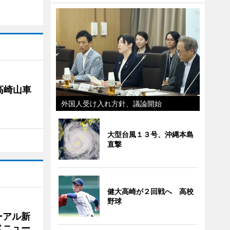
高崎山車
外国人受け入れ方針、議論開始
大型台風１３号、沖縄本島
直撃
健大高崎が２回戦へ 高校
野球
ーアル新
メニュー