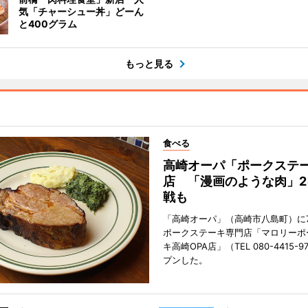
気「チャーシュー丼」どーん
と400グラム
もっと見る
食べる
高崎オーパ「ポークステ
店 「漫画のような肉」2
戦も
「高崎オーパ」（高崎市八島町）に7
ポークステーキ専門店「マロリーポ
キ高崎OPA店」（TEL 080-4415-
プンした。