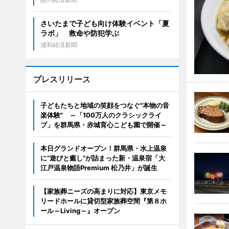
さいたまで子ども向け体験イベント「夏
ラボ」 救命や防犯学ぶ
浦和経済新聞
プレスリリース
子どもたちと地域の笑顔をつなぐ"本物の音
楽体験" ～「100万人のクラシックライ
ブ」を群馬県・赤城育心こども園で開催～
本日グランドオープン！群馬県・水上温泉
に“遊びと癒し”が詰まった新・温泉宿「大
江戸温泉物語Premium 松乃井」が誕生
【家族葬ニーズの高まりに対応】東京メモ
リードホールに貸切型家族葬空間『第８ホ
ール～Living～』オープン