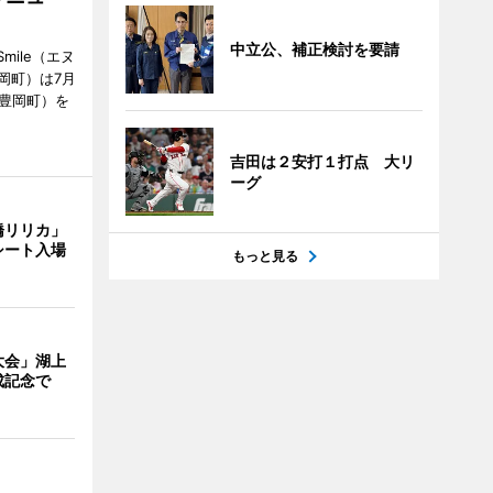
中立公、補正検討を要請
mile（エヌ
岡町）は7月
市豊岡町）を
吉田は２安打１打点 大リ
ーグ
橋リリカ」
シート入場
もっと見る
大会」湖上
成記念で