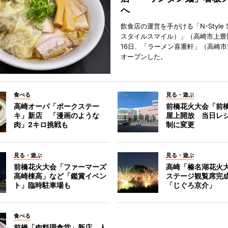
へ
飲食店の運営を手がける「N-Style S
スタイルスマイル）」（高崎市上豊
16日、「ラーメン喜重軒」（高崎
オープンした。
食べる
見る・遊ぶ
高崎オーパ「ポークステー
前橋花火大会「前
キ」新店 「漫画のような
屋上開放 当日レ
肉」2キロ挑戦も
制に変更
見る・遊ぶ
見る・遊ぶ
前橋花火大会「ファーマーズ
高崎「榛名湖花火
高崎棟高」など「鑑賞イベン
ステージ観覧席完
ト」臨時駐車場も
「じぐろ京介」
食べる
前橋「肉料理食堂」新店 人