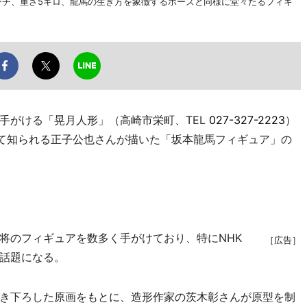
センチ、重さ5キロ、龍馬の生き方を象徴するポーズと同様に堂々たるフィギ
がける「晃月人形」（高崎市栄町、TEL
027-327-2223
）
して知られる正子公也さんが描いた「坂本龍馬フィギュア」の
のフィギュアを数多く手がけており、特にNHK
［広告］
話題になる。
き下ろした原画をもとに、造形作家の茨木彰さんが原型を制