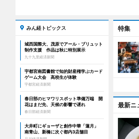
みん経トピックス
特集
城西国際大、茂原でアール・ブリュット
制作支援 作品は秋に特別展示
九十九里経済新聞
宇都宮南図書館で知的財産権学ぶカード
ゲーム大会 高校生が体験
宇都宮経済新聞
春日部のヒマワリスポット準備万端 開
最新ニ
花はまだ先、天候の影響で遅れ
春日部経済新聞
大井町にギョーザと創作中華「蓮月」
南青山、新橋に次ぐ都内3店舗目
品川経済新聞